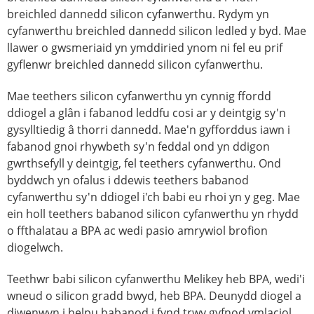
breichled dannedd silicon cyfanwerthu. Rydym yn
cyfanwerthu breichled dannedd silicon ledled y byd. Mae
llawer o gwsmeriaid yn ymddiried ynom ni fel eu prif
gyflenwr breichled dannedd silicon cyfanwerthu.
Mae teethers silicon cyfanwerthu yn cynnig ffordd
ddiogel a glân i fabanod leddfu cosi ar y deintgig sy'n
gysylltiedig â thorri dannedd. Mae'n gyfforddus iawn i
fabanod gnoi rhywbeth sy'n feddal ond yn ddigon
gwrthsefyll y deintgig, fel teethers cyfanwerthu. Ond
byddwch yn ofalus i ddewis teethers babanod
cyfanwerthu sy'n ddiogel i'ch babi eu rhoi yn y geg. Mae
ein holl teethers babanod silicon cyfanwerthu yn rhydd
o ffthalatau a BPA ac wedi pasio amrywiol brofion
diogelwch.
Teethwr babi silicon cyfanwerthu Melikey heb BPA, wedi'i
wneud o silicon gradd bwyd, heb BPA. Deunydd diogel a
diwenwyn i helpu babanod i fynd trwy gyfnod ymlaciol