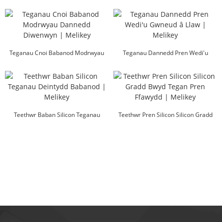
Gradd Bwyd...
Teganau Cnoi Babanod Modrwyau
Teganau Dannedd Pren Wedi'u
Deintgig Diwenwyn | Mel...
Gwneud â Llaw | Melikey
Teethwr Baban Silicon Teganau
Teethwr Pren Silicon Silicon Gradd
Deintydd Babanod | Melikey
Bwyd Ffawydd...