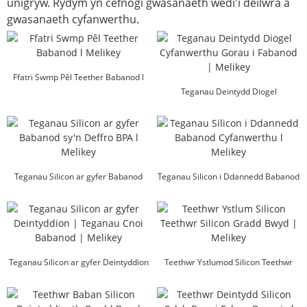
unigryw. Rydym yn cefnogi gwasanaeth wedi'i deilwra a
gwasanaeth cyfanwerthu.
Ffatri Swmp Pêl Teether Babanod l
Melikey
Teganau Deintydd Diogel
Cyfanwerthu Gorau ar gyfer
Babanod...
Teganau Silicon ar gyfer Babanod
Teganau Silicon i Ddannedd Babanod
sy'n Deffro BPA l Melikey
Cyfanwerthu l Me...
Teganau Silicon ar gyfer Deintyddion
Teethwr Ystlumod Silicon Teethwr
| Teganau Cnoi Babanod | Melikey
Silicon Gradd Bwyd...