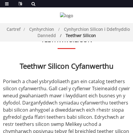
Cartref
Cynhyrchion
Cynhyrchion Silicon i Ddefnyddio
Dannedd
Teethwr Silicon
TEETHWR SILICON
Teethwr Silicon Cyfanwerthu
Poriwch a chael ysbrydoliaeth gan ein catalog teethers
silicon cyfanwerthu. Gall cael y cyflenwr Tsieineaidd cywir
wneud gwahaniaeth mawr i lwyddiant eich busnes yn y
dyfodol. Darganfyddwch syniadau cyfanwerthu teethers
babi silicon anhygoel a diweddarwch eich rhestr siopa
gyfredol gyda ffatri teethers babi silicon. Edrychwch ar
restr teethers silicon swmp Melikey uchod a
chymharwch opsiynau tebyg fel breichled teether silicon