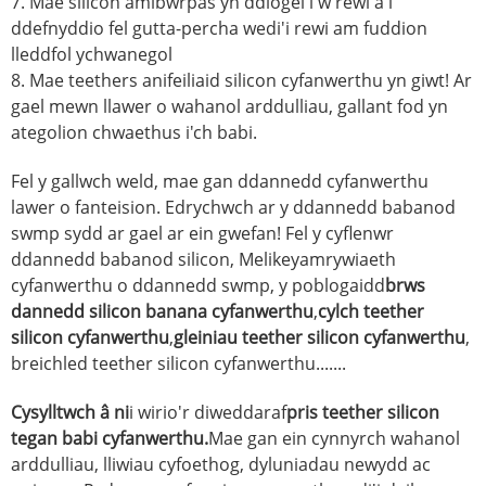
7. Mae silicon amlbwrpas yn ddiogel i'w rewi a'i
ddefnyddio fel gutta-percha wedi'i rewi am fuddion
lleddfol ychwanegol
8. Mae teethers anifeiliaid silicon cyfanwerthu yn giwt! Ar
gael mewn llawer o wahanol arddulliau, gallant fod yn
ategolion chwaethus i'ch babi.
Fel y gallwch weld, mae gan ddannedd cyfanwerthu
lawer o fanteision. Edrychwch ar y ddannedd babanod
swmp sydd ar gael ar ein gwefan! Fel y cyflenwr
ddannedd babanod silicon, Melikey
amrywiaeth
cyfanwerthu o ddannedd swmp, y poblogaidd
brws
dannedd silicon banana cyfanwerthu
,
cylch teether
silicon cyfanwerthu
,
gleiniau teether silicon cyfanwerthu
,
breichled teether silicon cyfanwerthu.......
Cysylltwch â ni
i wirio'r diweddaraf
pris teether silicon
tegan babi cyfanwerthu.
Mae gan ein cynnyrch wahanol
arddulliau, lliwiau cyfoethog, dyluniadau newydd ac