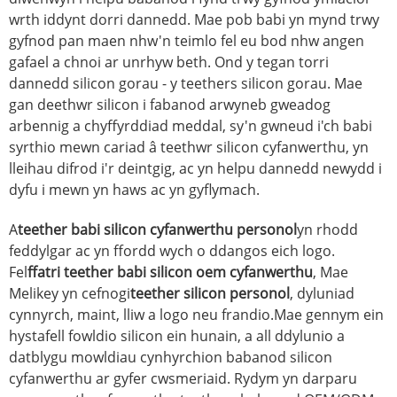
wrth iddynt dorri dannedd. Mae pob babi yn mynd trwy
gyfnod pan maen nhw'n teimlo fel eu bod nhw angen
gafael a chnoi ar unrhyw beth. Ond y tegan torri
dannedd silicon gorau - y teethers silicon gorau. Mae
gan deethwr silicon i fabanod arwyneb gweadog
arbennig a chyffyrddiad meddal, sy'n gwneud i'ch babi
syrthio mewn cariad â teethwr silicon cyfanwerthu, yn
lleihau difrod i'r deintgig, ac yn helpu dannedd newydd i
dyfu i mewn yn haws ac yn gyflymach.
A
teether babi silicon cyfanwerthu personol
yn rhodd
feddylgar ac yn ffordd wych o ddangos eich logo.
Fel
ffatri teether babi silicon oem cyfanwerthu
, Mae
Melikey yn cefnogi
teether silicon personol
, dyluniad
cynnyrch, maint, lliw a logo neu frandio.
Mae gennym ein
hystafell fowldio silicon ein hunain, a all ddylunio a
datblygu mowldiau cynhyrchion babanod silicon
cyfanwerthu ar gyfer cwsmeriaid. Rydym yn darparu