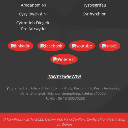
Amdanom Ni
Tystysgrifau
Cysylltwch â Ni
Cynhyrchion
Cytundeb Diogelu
Preifatrwydd
TANYSGRIFWYR
Cyfeiriad:
2F, Adeilad Ffatri Cwmni Andy, Parth Rhif 8, Parth Technoleg
Uchel Zhongkai, Huizhou, Guangdong, Tsieina 516000
Ffôn:
86 13480570288
© Hawlfraint - 2010-2022: Cedwir Pob Hawl.
Canllaw
,
Cynhyrchion Poeth
,
Map
o'r Wefan