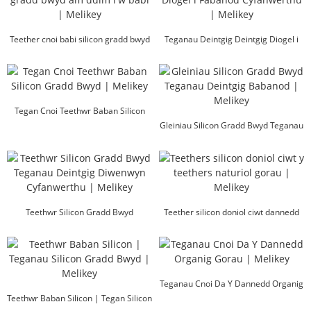
Teether cnoi babi silicon gradd bwyd
Teganau Deintgig Deintgig Diogel i
am ddim ...
Fabanod Cyfanwerthu...
Tegan Cnoi Teethwr Baban Silicon
Gradd Bwyd | Mel...
Gleiniau Silicon Gradd Bwyd Teganau
Deintgig Babanod | ...
Teethwr Silicon Gradd Bwyd
Teether silicon doniol ciwt dannedd
Diwenwyn Deintydd ...
naturiol gorau ...
Teganau Cnoi Da Y Dannedd Organig
Teethwr Baban Silicon | Tegan Silicon
Gorau | Melikey