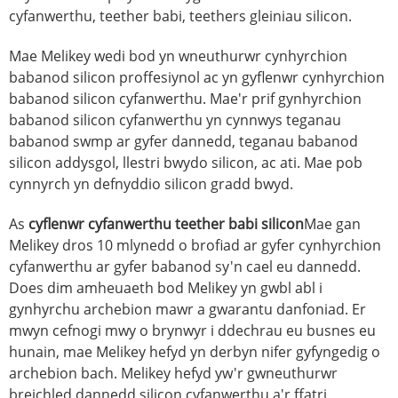
cyfanwerthu, teether babi, teethers gleiniau silicon.
Mae Melikey wedi bod yn wneuthurwr cynhyrchion
babanod silicon proffesiynol ac yn gyflenwr cynhyrchion
babanod silicon cyfanwerthu. Mae'r prif gynhyrchion
babanod silicon cyfanwerthu yn cynnwys teganau
babanod swmp ar gyfer dannedd, teganau babanod
silicon addysgol, llestri bwydo silicon, ac ati. Mae pob
cynnyrch yn defnyddio silicon gradd bwyd.
As
cyflenwr cyfanwerthu teether babi silicon
Mae gan
Melikey dros 10 mlynedd o brofiad ar gyfer cynhyrchion
cyfanwerthu ar gyfer babanod sy'n cael eu dannedd.
Does dim amheuaeth bod Melikey yn gwbl abl i
gynhyrchu archebion mawr a gwarantu danfoniad. Er
mwyn cefnogi mwy o brynwyr i ddechrau eu busnes eu
hunain, mae Melikey hefyd yn derbyn nifer gyfyngedig o
archebion bach. Melikey hefyd yw'r gwneuthurwr
breichled dannedd silicon cyfanwerthu a'r ffatri