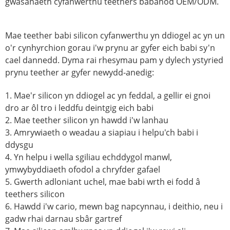
gwasanaeth cyfanwerthu teethers babanod OEM/ODM.
Mae teether babi silicon cyfanwerthu yn ddiogel ac yn un
o'r cynhyrchion gorau i'w prynu ar gyfer eich babi sy'n
cael dannedd. Dyma rai rhesymau pam y dylech ystyried
prynu teether ar gyfer newydd-anedig:
1. Mae'r silicon yn ddiogel ac yn feddal, a gellir ei gnoi
dro ar ôl tro i leddfu deintgig eich babi
2. Mae teether silicon yn hawdd i'w lanhau
3. Amrywiaeth o weadau a siapiau i helpu'ch babi i
ddysgu
4. Yn helpu i wella sgiliau echddygol manwl,
ymwybyddiaeth ofodol a chryfder gafael
5. Gwerth adloniant uchel, mae babi wrth ei fodd â
teethers silicon
6. Hawdd i'w cario, mewn bag napcynnau, i deithio, neu i
gadw rhai darnau sbâr gartref