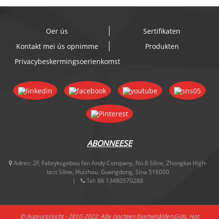
Oer ús
Sertifikaten
Kontakt mei ús opnimme
Produkten
Privacybeskermingsoerienkomst
ABONNEESE
Adres:
2F, Fabryksgebou fan Andy Company, No.8 Sône, Zhongkai High-
tect Sône, Huizhou, Guangdong, Sina 516000
Tel:
86 13480570288
© Auteursrjocht - 2010-2022: Alle rjochten foarbehâlden.
Gids
,
Hot