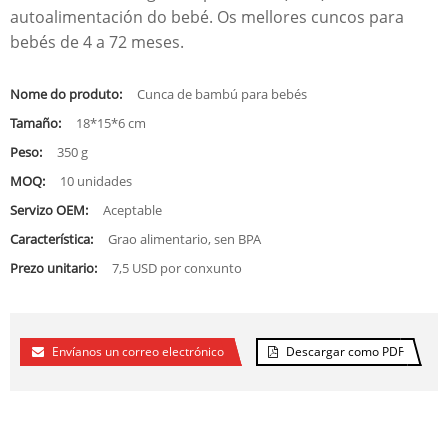
autoalimentación do bebé. Os mellores cuncos para
bebés de 4 a 72 meses.
Nome do produto:
Cunca de bambú para bebés
Tamaño:
18*15*6 cm
Peso:
350 g
MOQ:
10 unidades
Servizo OEM:
Aceptable
Característica:
Grao alimentario, sen BPA
Prezo unitario:
7,5 USD por conxunto
Envíanos un correo electrónico
Descargar como PDF