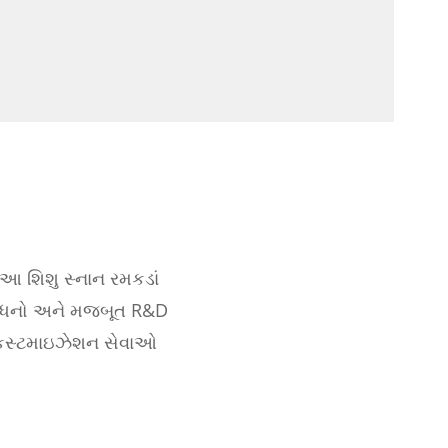
 આ શિશુ સ્નાન રમકડાં
ાધનો અને મજબૂત R&D
M કસ્ટમાઇઝેશન સેવાઓ