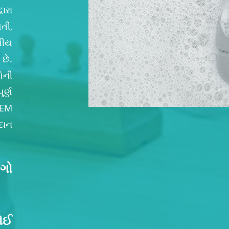
ારા
તી,
ણીય
છે.
ોની
ર્ણ
OEM
દાન
ોગો
ોઈ