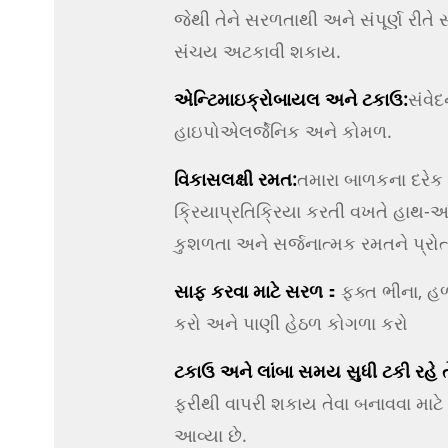
જેથી તેને સરળતાથી અને સંપૂર્ણ રીત
સંચય અટકાવી શકાય.
એન્ટિમાઇક્રોબાયલ અને ટકાઉ:
સંવે
હાઇપોએલર્જેનિક અને કોમળ.
વિકાસલક્ષી રમત:
તમારા બાળકના દરેક
ક્રિયાપ્રતિક્રિયા કરતી વખતે હાથ-આ
કુશળતા અને સર્જનાત્મક રમતને પ્રોત
સાફ કરવા માટે સરળ
：
ફક્ત ભીના, હ
કરો અને પાણી હેઠળ કોગળા કરો
ટકાઉ અને લાંબા સમય સુધી ટકી રહે તેવ
ફરીથી વાપરી શકાય તેવા બનાવવા માટે 
આવ્યા છે.