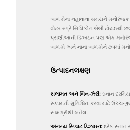
બાળકોના નહાવાના સમયને મનોરંજક 
વોટર સ્પ્રે સિલિકોન બેબી ટોય્ઝથી 
પ્રાણીઓની ડિઝાઇન પણ એક મનોરંજક
બાળકો અને નાના બાળકોને ટબમાં મન
ઉત્પાદન
લક્ષણ
સલામત અને બિન-ઝેરી:
સ્નાન દરમિ
સલામતી સુનિશ્ચિત કરવા માટે ઉચ્ચ-ગુ
સામગ્રીથી બનેલ.
અનન્ય સ્પ્લિટ ડિઝાઇન:
દરેક સ્નાન 