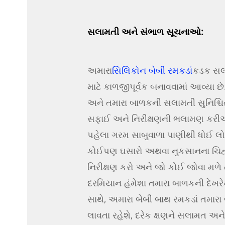
સલામતી અને સંભાળ સૂચનાઓ:
અમારા
સિલિકોન બેબી રમકડાં
કડક સલા
માટે કાળજીપૂર્વક બનાવવામાં આવ્યા છ
અને તમારા બાળકની સલામતી સુનિશ્ચિ
સફાઈ અને નિરીક્ષણની ભલામણ કર
પહેલા ગરમ સાબુવાળા પાણીથી ધોઈ લો 
કોઈપણ ઘસારો અથવા નુકસાનના ચિહ્નો
નિરીક્ષણ કરો અને જો કોઈ જોવા મળે
દરમિયાન હંમેશા તમારા બાળકની દેખર
સાથે, અમારા બેબી બાથ રમકડાં તમાર
લાવતા રહેશે, દરેક ક્ષણને સલામત અન