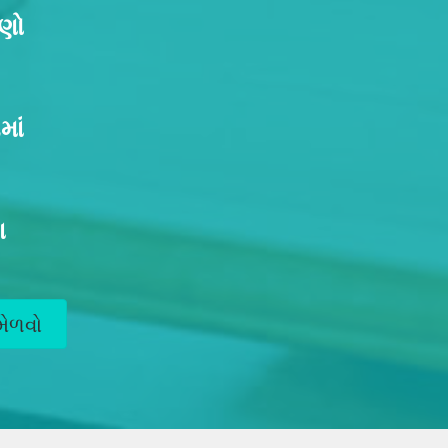
ણો
ાં
ા
 મેળવો