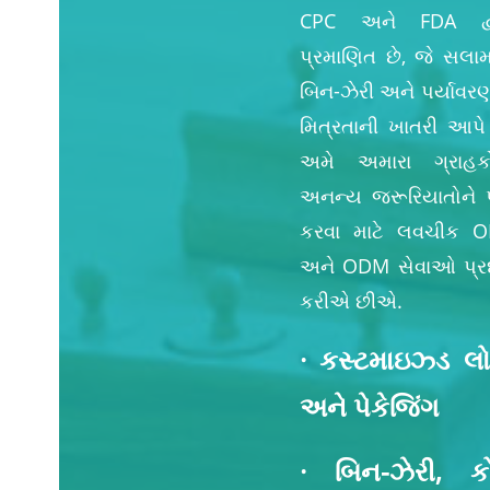
CPC અને FDA દ્વ
પ્રમાણિત છે, જે સલામ
બિન-ઝેરી અને પર્યાવર
મિત્રતાની ખાતરી આપે 
અમે અમારા ગ્રાહક
અનન્ય જરૂરિયાતોને પૂ
કરવા માટે લવચીક 
અને ODM સેવાઓ પ્ર
કરીએ છીએ.
· કસ્ટમાઇઝ્ડ લ
અને પેકેજિંગ
· બિન-ઝેરી, ક