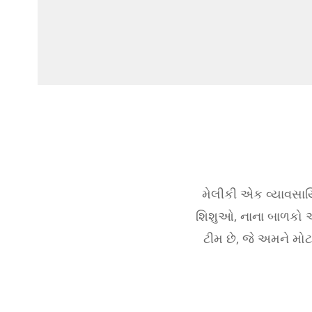
મેલીકી એક વ્યાવસાયિ
શિશુઓ, નાના બાળકો અ
ટીમ છે, જે અમને મો