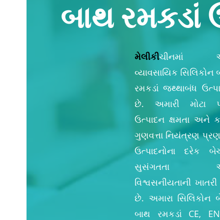
બાથ રમકડાં 
મેલીકી
ચીનમાં 
વ્યાવસાયિક સિલિકોન 
રમકડાં જથ્થાબંધ ઉત્પ
છે. અમારી મોટા પ
ઉત્પાદન ક્ષમતા અને 
ગુણવત્તા નિયંત્રણ પ્ર
ઉત્પાદનોના દરેક બે
સુસંગતતા અ
વિશ્વસનીયતાની ખાતરી 
છે. અમારા સિલિકોન બ
બાથ રમકડાં CE, EN