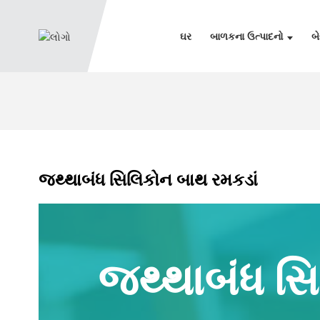
ઘર
બાળકના ઉત્પાદનો
બે
જથ્થાબંધ સિલિકોન બાથ રમકડાં
જથ્થાબંધ સ