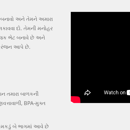
બનાવો અને તેમને અમારા
છલકાવવા દો. તેમની મનોહર
 ભેટ બનાવે છે અને
ોરંજન આપે છે.
યાન તમારા બાળકની
ણવત્તાવાળી, BPA-મુક્ત
રમકડું બે ભાગમાં આવે છે