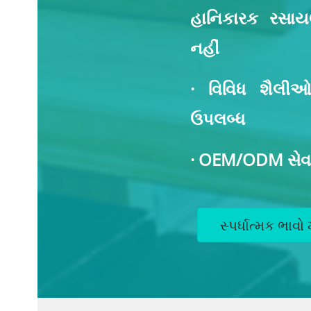
હાનિકારક રસાય
નહીં
· વિવિધ શૈલીઓમ
ઉપલબ્ધ
· OEM/ODM સેવ
સ્પર્ધાત્મક ભાવો