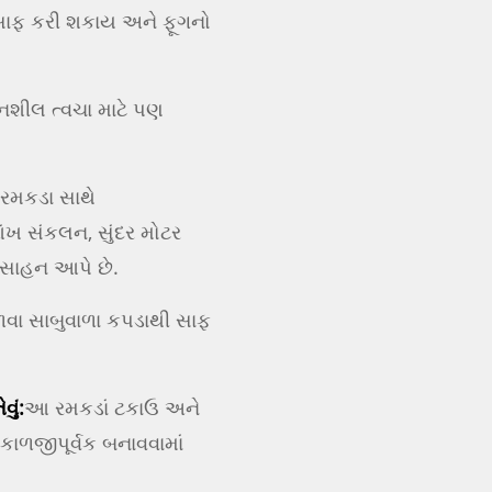
ે સાફ કરી શકાય અને ફૂગનો
દનશીલ ત્વચા માટે પણ
 રમકડા સાથે
ંખ સંકલન, સુંદર મોટર
્સાહન આપે છે.
ળવા સાબુવાળા કપડાથી સાફ
ું:
આ રમકડાં ટકાઉ અને
કાળજીપૂર્વક બનાવવામાં