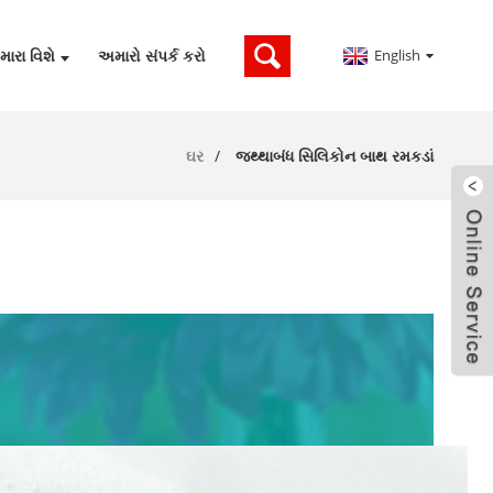
English
ારા વિશે
અમારો સંપર્ક કરો
ઘર
જથ્થાબંધ સિલિકોન બાથ રમકડાં