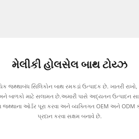
મેલીકી હોલસેલ બાથ ટોય્ઝ
ક જથ્થાબંધ સિલિકોન બાથ રમકડાં ઉત્પાદક છે. ખાતરી રાખો,
ને બાળકો માટે સલામત છે.
અમારી પાસે અદ્યતન ઉત્પાદન સ
ટા જથ્થાના ઓર્ડર પૂરા કરવા અને વ્યક્તિગત OEM અને OD
પ્રદાન કરવા સક્ષમ બનાવે છે.