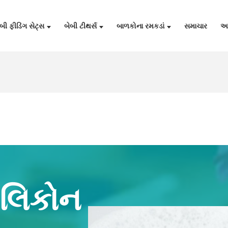
બી ફીડિંગ સેટ્સ
બેબી ટીથર્સ
બાળકોના રમકડાં
સમાચાર
અમ
િલિકોન