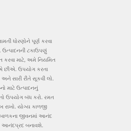
મતી ધોરણોને પૂર્ણ કરવા
ે. ઉત્પાદનની ટકાઉપણું
ત કરવા માટે, અમે નિયમિત
ીએ છીએ. ઉપયોગ કરતા
અને સારી રીતે સૂકવી લો.
 માટે ઉત્પાદનનું
 તો ઉપયોગ બંધ કરો. રમત
ેખ રાખો. યોગ્ય કાળજી
ા બાળકના જીવનમાં આનંદ
ે આનંદપ્રદ બનાવશે.