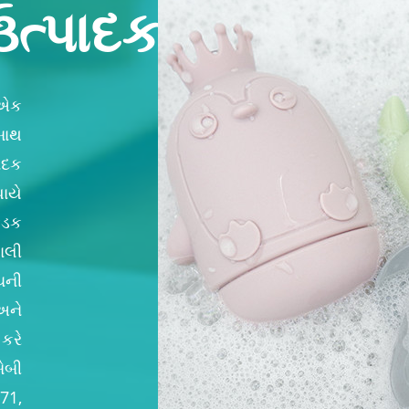
ઉત્પાદક
એક
બાથ
ાદક
ાયે
કડક
ણાલી
ચની
ને
કરે
ેબી
71,