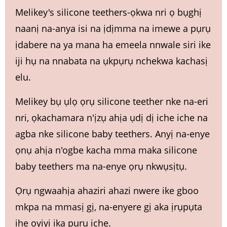
Melikey's silicone teethers-ọkwa nri ọ bụghị
naanị na-anya isi na ịdịmma na imewe a pụrụ
ịdabere na ya mana ha emeela nnwale siri ike
iji hụ na nnabata na ụkpụrụ nchekwa kachasị
elu.
Melikey bụ ụlọ ọrụ silicone teether nke na-eri
nri, ọkachamara n'ịzụ ahịa ụdị dị iche iche na
agba nke silicone baby teethers. Anyị na-enye
ọnụ ahịa n'ogbe kacha mma maka silicone
baby teethers ma na-enye ọrụ nkwụsịtụ.
Ọrụ ngwaahịa ahaziri ahazi nwere ike gboo
mkpa na mmasị gị, na-enyere gị aka ịrụpụta
ihe oyiyi ika pụrụ iche.