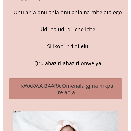
Ọnụ ahịa ọnụ ahịa ọnụ ahịa na mbelata ego
Ụdị na ụdị dị iche iche
Silikoni nri dị elu
Ọrụ ahaziri ahaziri onwe ya
KWAKWA BAARA Omenala gị na mkpa
ịre ahịa