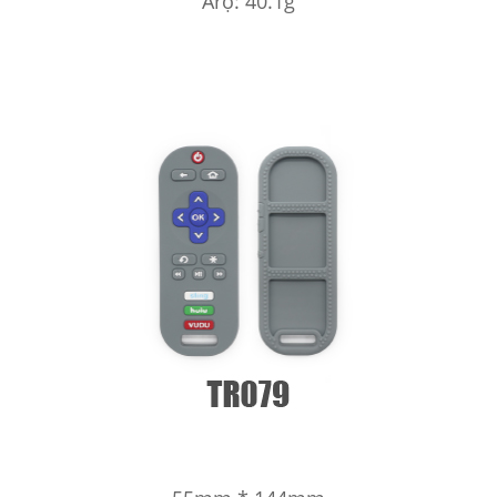
Arọ: 40.1g