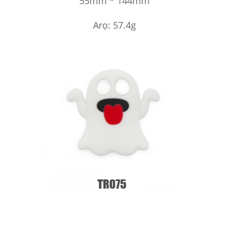
55mm * 144mm
Arọ: 57.4g