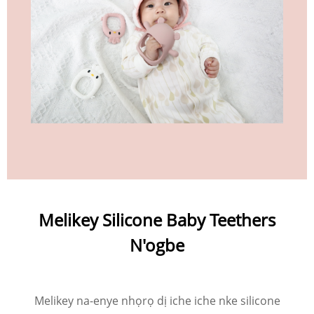
Melikey Silicone Baby Teethers
N'ogbe
Melikey na-enye nhọrọ dị iche iche nke silicone