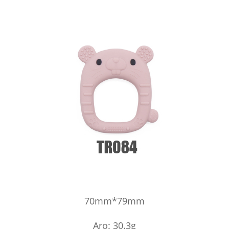
70mm*79mm
Arọ: 30.3g