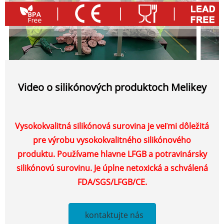
Video o silikónových produktoch Melikey
Vysokokvalitná silikónová surovina je veľmi dôležitá
pre výrobu vysokokvalitného silikónového
produktu. Používame hlavne LFGB a potravinársky
silikónovú surovinu. Je úplne netoxická a schválená
FDA/SGS/LFGB/CE.
kontaktujte nás