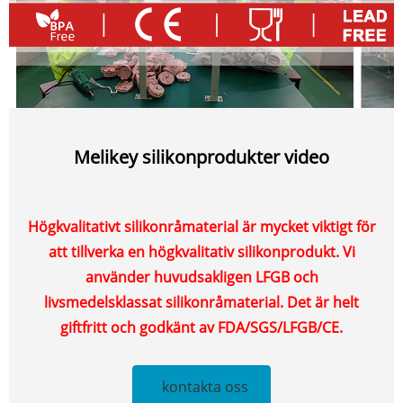
Melikey silikonprodukter video
Högkvalitativt silikonråmaterial är mycket viktigt för
att tillverka en högkvalitativ silikonprodukt. Vi
använder huvudsakligen LFGB och
livsmedelsklassat silikonråmaterial. Det är helt
giftfritt och godkänt av FDA/SGS/LFGB/CE.
kontakta oss