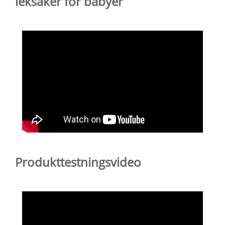
leksaker för babyer
Produkttestningsvideo