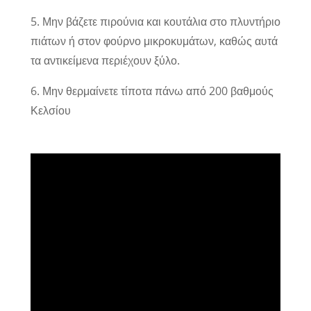
5. Μην βάζετε πιρούνια και κουτάλια στο πλυντήριο
πιάτων ή στον φούρνο μικροκυμάτων, καθώς αυτά
τα αντικείμενα περιέχουν ξύλο.
6. Μην θερμαίνετε τίποτα πάνω από 200 βαθμούς
Κελσίου