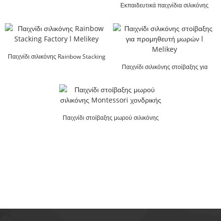
Custom l Melikey
Εκπαιδευτικά παιχνίδια σιλικόνης
Montessori χονδρικής...
Παιχνίδι σιλικόνης Rainbow Stacking
Factory l Melikey
Παιχνίδι σιλικόνης στοίβαξης για
προμηθευτή μωρών l Melikey
Παιχνίδι στοίβαξης μωρού σιλικόνης
Montessori χονδρικής