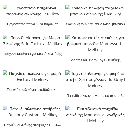
Board Χονδρική l Mel...
Εργοστάσιο παιχνιδιών παραλίας
Χονδρική πώληση παιχνιδιών μπάνιου
σιλικόνης l Melikey
σιλικόνης l Melikey
Παιχνίδι Μπάνιου για Μωρά Σιλικόνης
Safe Factory l Melikey
Montessori Baby Toys Σιλικόνης
Κατασκευαστής l Me...
Παιχνίδια σιλικόνης στοίβαξης για
μωρά Εργοστάσιο l Mel...
Παιχνίδι σιλικόνης για μωρά σε στοίβα
Χριστουγεννιάτικο Bulkbuy l ...
Παιχνίδι σιλικόνης στοίβαξης Bulkbuy