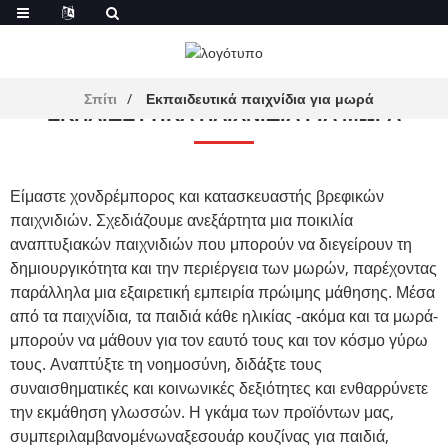
Σπίτι
Εκπαιδευτικά παιχνίδια για μωρά
ΕΚΠΑΙΔΕΥΤΙΚΆ ΠΑΙΧΝΊΔΙΑ ΓΙΑ ΜΩΡΆ
Είμαστε χονδρέμπορος και κατασκευαστής βρεφικών
παιχνιδιών. Σχεδιάζουμε ανεξάρτητα μια ποικιλία
αναπτυξιακών παιχνιδιών που μπορούν να διεγείρουν τη
δημιουργικότητα και την περιέργεια των μωρών, παρέχοντας
παράλληλα μια εξαιρετική εμπειρία πρώιμης μάθησης. Μέσα
από τα παιχνίδια, τα παιδιά κάθε ηλικίας -ακόμα και τα μωρά-
μπορούν να μάθουν για τον εαυτό τους και τον κόσμο γύρω
τους. Αναπτύξτε τη νοημοσύνη, διδάξτε τους
συναισθηματικές και κοινωνικές δεξιότητες και ενθαρρύνετε
την εκμάθηση γλωσσών. Η γκάμα των προϊόντων μας,
συμπεριλαμβανομένων
αξεσουάρ κουζίνας για παιδιά
,