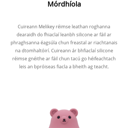
Mórdhíola
Cuireann Melikey réimse leathan roghanna
dearaidh do fhiaclaí leanbh silicone ar fáil ar
phraghsanna éagsúla chun freastal ar riachtanais
na dtomhaltóirí. Cuireann ár bhfiaclaí silicone
réimse gnéithe ar fáil chun tacú go héifeachtach
leis an bpróiseas fiacla a bheith ag teacht.