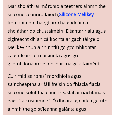
Mar sholáthraí mórdhíola teethers ainmhithe
silicone ceannródaíoch,
Silicone Melikey
tiomanta do tháirgí ardchaighdeáin a
sholáthar do chustaiméirí. Déantar rialú agus
cigireacht dhian cáilíochta ar gach táirge ó
Melikey chun a chinntiú go gcomhlíontar
caighdeáin idirnáisiúnta agus go
gcomhlíonann sé ionchais na gcustaiméirí.
Cuirimid seirbhísí mórdhíola agus
saincheaptha ar fáil freisin do fhiacla fiacla
silicone solúbtha chun freastal ar riachtanais
éagsúla custaiméirí. Ó dhearaí gleoite i gcruth
ainmhithe go stíleanna galánta agus