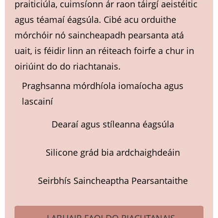
praiticiúla, cuimsíonn ár raon táirgí aeistéitic
agus téamaí éagsúla. Cibé acu orduithe
mórchóir nó saincheapadh pearsanta atá
uait, is féidir linn an réiteach foirfe a chur in
oiriúint do do riachtanais.
Praghsanna mórdhíola iomaíocha agus
lascainí
Dearaí agus stíleanna éagsúla
Silicone grád bia ardchaighdeáin
Seirbhís Saincheaptha Pearsantaithe
LABHAIR FAOI DO RIACHTANAIS