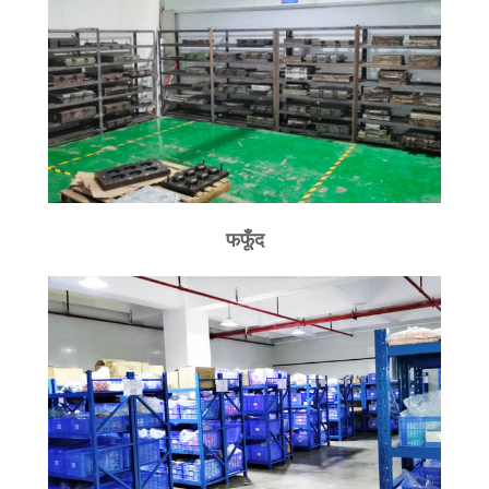
फफूँद