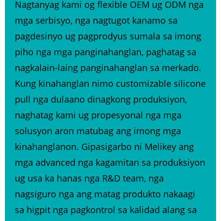
Nagtanyag kami og flexible OEM ug ODM nga
mga serbisyo, nga nagtugot kanamo sa
pagdesinyo ug pagprodyus sumala sa imong
piho nga mga panginahanglan, paghatag sa
nagkalain-laing panginahanglan sa merkado.
Kung kinahanglan nimo c
ustomizable silicone
pull nga dulaan
o dinagkong produksiyon,
naghatag kami ug propesyonal nga mga
solusyon aron matubag ang imong mga
kinahanglanon. Gipasigarbo ni Melikey ang
mga advanced nga kagamitan sa produksiyon
ug usa ka hanas nga R&D team, nga
nagsiguro nga ang matag produkto nakaagi
sa higpit nga pagkontrol sa kalidad alang sa