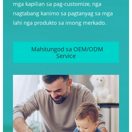
mga kapilian sa pag-customize, nga
nagtabang kanimo sa pagtanyag sa mga
lahi nga produkto sa imong merkado.
Mahitungod sa OEM/ODM
Service