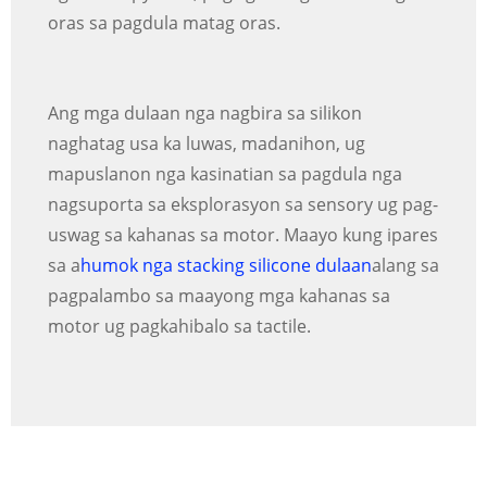
oras sa pagdula matag oras.
Ang mga dulaan nga nagbira sa silikon
naghatag usa ka luwas, madanihon, ug
mapuslanon nga kasinatian sa pagdula nga
nagsuporta sa eksplorasyon sa sensory ug pag-
uswag sa kahanas sa motor. Maayo kung ipares
sa a
humok nga stacking silicone dulaan
alang sa
pagpalambo sa maayong mga kahanas sa
motor ug pagkahibalo sa tactile.