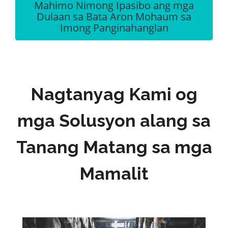
Mahimo Nimong Ipasibo ang mga
Dulaan sa Bata Aron Mohaum sa
Imong Panginahanglan
Nagtanyag Kami og
mga Solusyon alang sa
Tanang Matang sa mga
Mamalit