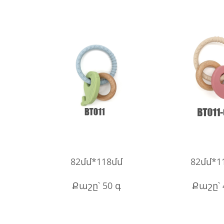
82մմ*118մմ
82մմ*1
Քաշը՝ 50 գ
Քաշը՝ 