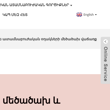
ԱԿԱՆ ԱՏԱՄՆԱԲՈՒԺԱԿԱՆ ԳՈՐԾԻՔՆԵՐ
English
ԿԱՊ ՄԵԶ ՀԵՏ
նե ատամնաբուժական օղակների մեծածախ վաճառք
ր մեծածախ և