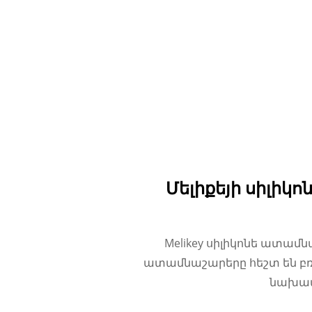
Մելիքեյի սիլի
Melikey սիլիկոնե ատամն
ատամնաշարերը հեշտ են բռն
նախատե