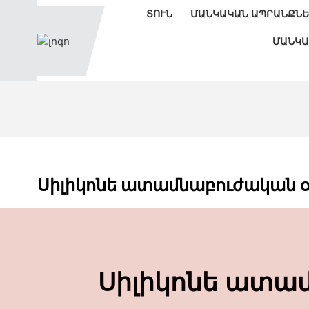
ՏՈՒՆ
ՄԱՆԿԱԿԱՆ ԱՊՐԱՆՔՆ
ՄԱՆԿԱ
Սիլիկոնե ատամնաբուժական 
Սիլիկոնե ատա