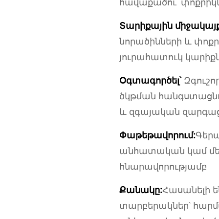
հավաքածու՝ փոքրիկն
Տարիքային միջակայք
նորածինների և փոքր
յուրահատուկ կարիք
Օգտագործել՝
Զգուշո
ծկթման հանգստացնո
և զգայական զարգաց
Փաթեթավորում:
Գեր
անհատական կամ մ
հնարավորությամբ
Քանակը:
Հասանելի ե
տարբերակներ՝ հարմ