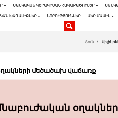
ԵՐ
ՄԱՆԿԱԿԱՆ ԿԵՐԱԿՐՄԱՆ ՀԱՎԱՔԱԾՈՒՆԵՐ
ՄԱՆԿ
ԿԱՆ ԽԱՂԱԼԻՔՆԵՐ
ՆՈՐՈՒԹՅՈՒՆՆԵՐ
ՄԵՐ ՄԱՍԻՆ
Տուն
Սիլիկո
օղակների մեծածախ վաճառք
մնաբուժական օղակնե