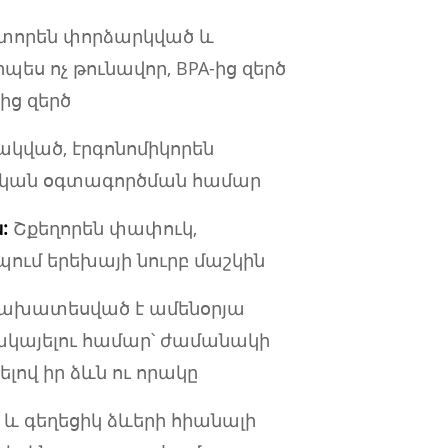
տորեն փորձարկված և
ես ոչ թունավոր, BPA-ից զերծ
ից զերծ
ակված, էրգոնոմիկորեն
կան օգտագործման համար
:
Շքեղորեն փափուկ,
պում երեխայի նուրբ մաշկին
ախատեսված է ամենօրյա
կայելու համար՝ ժամանակի
ով իր ձևն ու որակը
 և գեղեցիկ ձևերի հիանալի