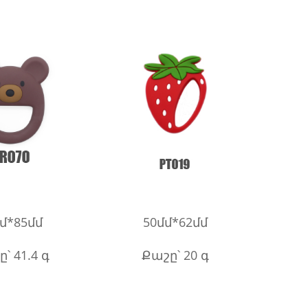
մ*85մմ
50մմ*62մմ
՝ 41.4 գ
Քաշը՝ 20 գ