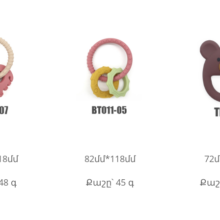
18մմ
82մմ*118մմ
72մ
48 գ
Քաշը՝ 45 գ
Քաշը