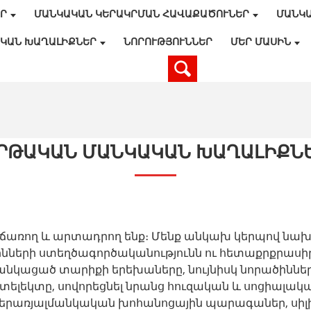
ԵՐ
ՄԱՆԿԱԿԱՆ ԿԵՐԱԿՐՄԱՆ ՀԱՎԱՔԱԾՈՒՆԵՐ
ՄԱՆԿ
ԿԱՆ ԽԱՂԱԼԻՔՆԵՐ
ՆՈՐՈՒԹՅՈՒՆՆԵՐ
ՄԵՐ ՄԱՍԻՆ
ՐԹԱԿԱՆ ՄԱՆԿԱԿԱՆ ԽԱՂԱԼԻՔՆ
առող և արտադրող ենք։ Մենք անկախ կերպով նախ
ծինների ստեղծագործականությունն ու հետաքրքրասի
անկացած տարիքի երեխաները, նույնիսկ նորածինները
լեկտը, սովորեցնել նրանց հուզական և սոցիալական
երառյալ
մանկական խոհանոցային պարագաներ
, սի