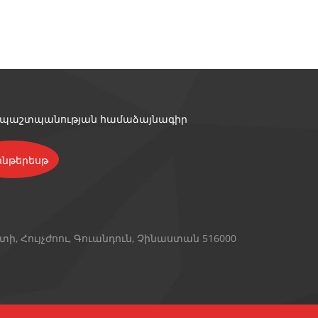
 պաշտպանության համաձայնագիր
ի, Հույչժոու, Գուանդուն, Չինաստան 516000