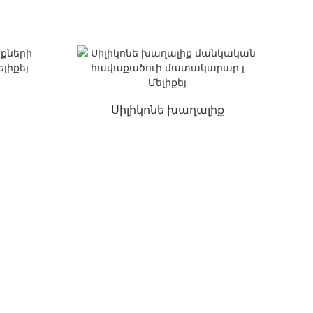
մար
խաղալիքներ՝ Սուրբ
...
Ծննդյան մեծածախ
գնով...
Սիլիկոնե խաղալիք
կոնե
մանկական հավաքածուի
եյ
մատակարար լ Մելիքեյ