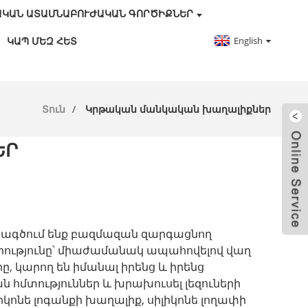
ԱԿԱՆ ԱՏԱՄՆԱԲՈՒԺԱԿԱՆ ԳՈՐԾԻՔՆԵՐ
English
ԿԱՊ ՄԵԶ ՀԵՏ
Տուն
Կրթական մանկական խաղալիքներ
ԵՐ
ագծում ենք բազմազան զարգացնող
րությունը՝ միաժամանակ ապահովելով վաղ
, կարող են իմանալ իրենց և իրենց
 հմտություններ և խրախուսել լեզուների
լիկոնե լոգանքի խաղալիք, սիլիկոնե լողափի