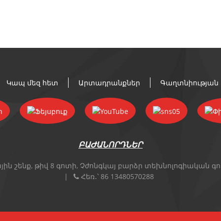
Կապ մեզ հետ
Արտադրանքներ
Գաղտնիության
ԲԱԺԱՆՈՐԴՆԵՐ
յին շենք, թիվ 8 գոտի, Չժոնգկայ բարձր տեխնոլոգիական գոտ
Հեռ․՝
86 13480570288