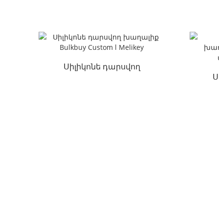
խաղալիք սիլիկոնե
խաղ
անվտանգ գործարան լ
Մելիքեյ
Սիլիկոնե դարսվող
Ս
խաղալիք Bulkbuy Custom l
Melikey
Մոն