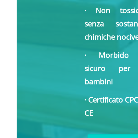
· Non tossic
senza sostan
chimiche nociv
· Morbido
sicuro per
bambini
· Certificato CPC
CE