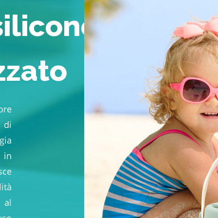
silicone
zzato
ore
di
gia
 in
sce
ità
 al