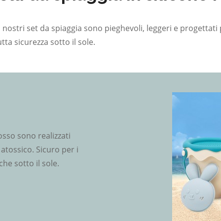
 i nostri set da spiaggia sono pieghevoli, leggeri e progettati
tta sicurezza sotto il sole.
rosso sono realizzati
 atossico. Sicuro per i
he sotto il sole.