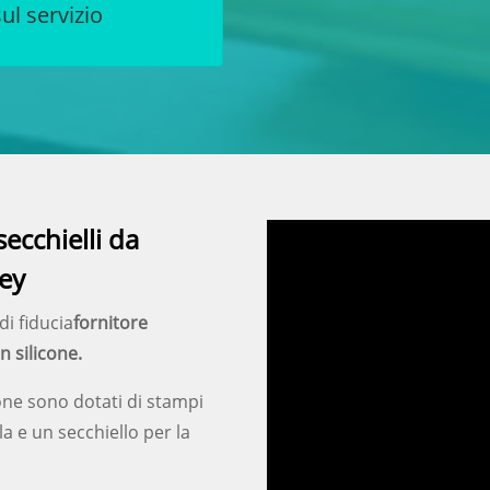
ul servizio
secchielli da
key
di fiducia
fornitore
n silicone.
icone sono dotati di stampi
 e un secchiello per la