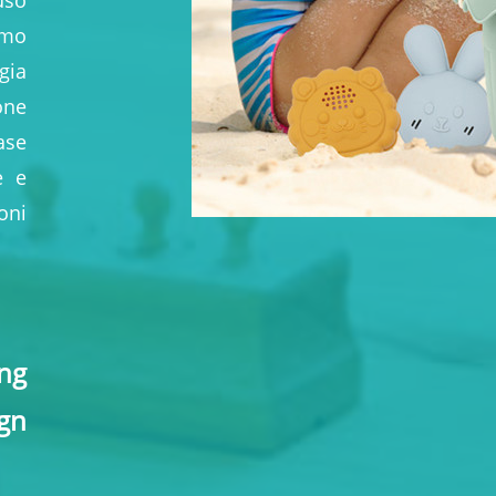
so
amo
gia
ne
ase
e e
ni
ing
n