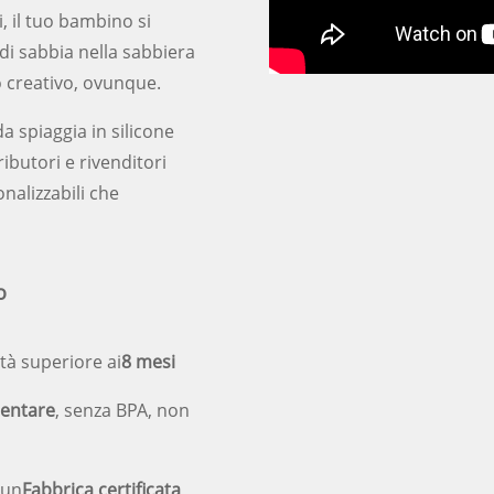
, il tuo bambino si
 di sabbia nella sabbiera
co creativo, ovunque.
da spiaggia in silicone
ibutori e rivenditori
onalizzabili che
o
tà superiore ai
8 mesi
mentare
, senza BPA, non
 un
Fabbrica certificata