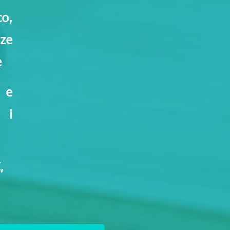
o,
ze
e
 e
 i
,