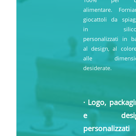
100% per u
alimentare. Forni
giocattoli da spiag
in silico
personalizzati in b
al design, al color
alle dimensio
desiderate.
· Logo, packag
e desig
personalizzati