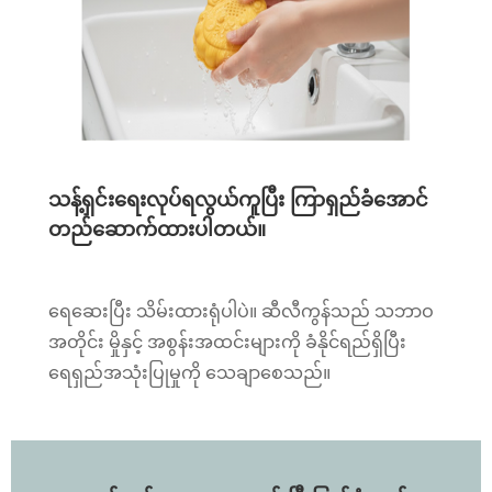
သန့်ရှင်းရေးလုပ်ရလွယ်ကူပြီး ကြာရှည်ခံအောင်
တည်ဆောက်ထားပါတယ်။
ရေဆေးပြီး သိမ်းထားရုံပါပဲ။ ဆီလီကွန်သည် သဘာဝ
အတိုင်း မှိုနှင့် အစွန်းအထင်းများကို ခံနိုင်ရည်ရှိပြီး
ရေရှည်အသုံးပြုမှုကို သေချာစေသည်။