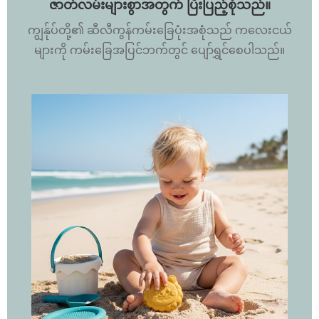
ဇာတ်လမ်းများစွာအတွက် ပြီးပြည့်စုံသည်။
ကျွန်ုပ်တို့၏ ဆီလီကွန်ကမ်းခြေပုံးအစုံသည် ကလေးငယ်
များကို ကမ်းခြေအပြင်ဘက်တွင် ပျော်ရွှင်စေပါသည်။