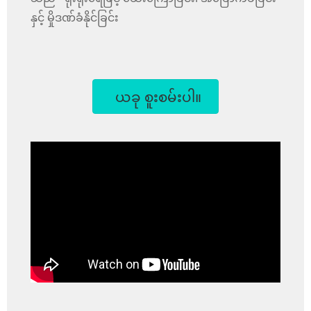
နှင့် မှိုဒဏ်ခံနိုင်ခြင်း
ယခု စူးစမ်းပါ။