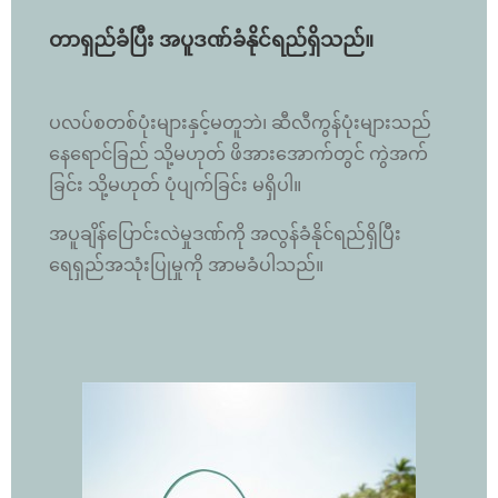
တာရှည်ခံပြီး အပူဒဏ်ခံနိုင်ရည်ရှိသည်။
ပလပ်စတစ်ပုံးများနှင့်မတူဘဲ၊ ဆီလီကွန်ပုံးများသည်
နေရောင်ခြည် သို့မဟုတ် ဖိအားအောက်တွင် ကွဲအက်
ခြင်း သို့မဟုတ် ပုံပျက်ခြင်း မရှိပါ။
အပူချိန်ပြောင်းလဲမှုဒဏ်ကို အလွန်ခံနိုင်ရည်ရှိပြီး
ရေရှည်အသုံးပြုမှုကို အာမခံပါသည်။