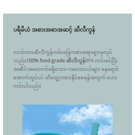
ပရီမီယံ အစားအစာအဆင့် ဆီလီကွန်
လက်ကားဆီလီကွန်ကမ်းခြေကစားစရာများမှလုပ်
သည်။
100% food-grade ဆီလီကွန်
BPA ကင်းစင်ပြီး
အဆိပ်အတောက်မရှိသော၊ ကလေးငယ်များ နေရောင်
အောက်တွင်ပင် ထိတွေ့ကစားနိုင်စေရန်အတွက် ဘေး
ကင်းပါသည်။