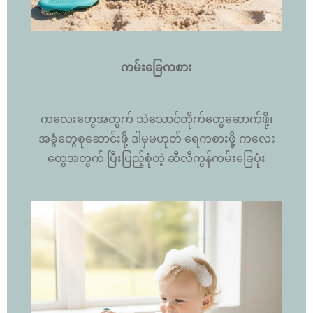
ကမ်းခြေကစား
ကလေးတွေအတွက် သဲသောင်တိုက်တွေဆောက်ဖို့၊
အခွံတွေစုဆောင်းဖို့ ဒါမှမဟုတ် ရေကစားဖို့ ကလေး
တွေအတွက် ပြီးပြည့်စုံတဲ့ ဆီလီကွန်ကမ်းခြေပုံး