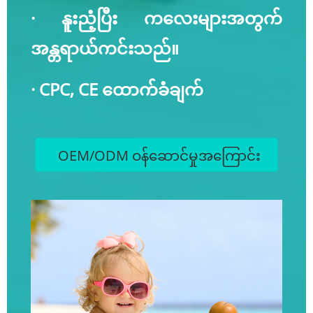
· နူးညံ့ပြီး ကလေးများအတွက်
အန္တရာယ်ကင်းသည်။
· CPC, CE ထောက်ခံချက်
OEM/ODM ဝန်ဆောင်မှုအကြောင်း