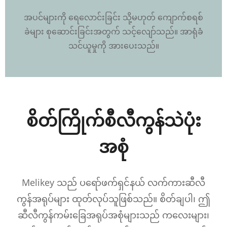
အပင်များကို ရေလောင်းခြင်း သို့မဟုတ် ကျောက်စရစ်
ခဲများ စုဆောင်းခြင်းအတွက် သင့်လျော်သည်။ အာရုံခံ
သင်ယူမှုကို အားပေးသည်။
စိတ်ကြိုက်စီလီကွန်သဲပုံး
အစုံ
Melikey သည် ပရော်ဖက်ရှင်နယ် လက်ကားဆီလီ
ကွန်အရုပ်များ ထုတ်လုပ်သူဖြစ်သည်။ စိတ်ချပါ၊ ဤ
ဆီလီကွန်ကမ်းခြေအရုပ်အစုံများသည် ကလေးများ၊