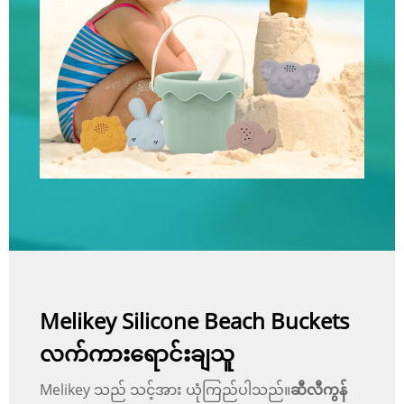
Melikey Silicone Beach Buckets
လက်ကားရောင်းချသူ
Melikey သည် သင့်အား ယုံကြည်ပါသည်။
ဆီလီကွန်