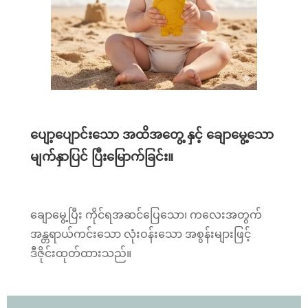
ပျော့ပျောင်းသော အထိအတွေ့ နှင့် ချောမွေ့သော
မျက်နှာပြင် ပြီးမြောက်ခြင်း။
ချောမွေ့ပြီး ကိုင်ရအဆင်ပြေသော၊ ကလေးအတွက်
အန္တရာယ်ကင်းသော လုံးဝန်းသော အစွန်းများဖြင့်
ဒီဇိုင်းထုတ်ထားသည်။