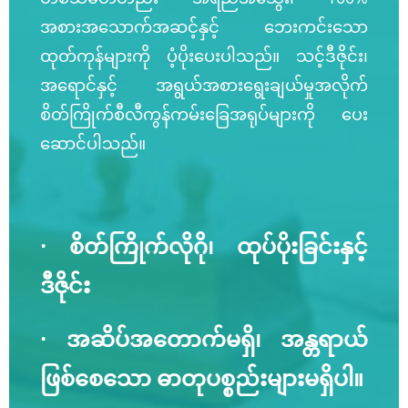
အစားအသောက်အဆင့်နှင့် ဘေးကင်းသော
ထုတ်ကုန်များကို ပံ့ပိုးပေးပါသည်။ သင့်ဒီဇိုင်း၊
အရောင်နှင့် အရွယ်အစားရွေးချယ်မှုအလိုက်
စိတ်ကြိုက်စီလီကွန်ကမ်းခြေအရုပ်များကို ပေး
ဆောင်ပါသည်။
· စိတ်ကြိုက်လိုဂို၊ ထုပ်ပိုးခြင်းနှင့်
ဒီဇိုင်း
· အဆိပ်အတောက်မရှိ၊ အန္တရာယ်
ဖြစ်စေသော ဓာတုပစ္စည်းများမရှိပါ။