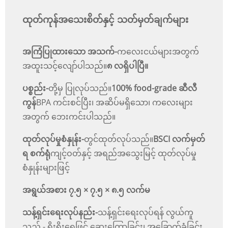
ထုတ်ကုန်အသေးစိတ်နှင့် သတ်မှတ်ချက်များ
အကြံပြုထားသော အသက်-
ကလေးငယ်များအတွက်
အထူးသင့်လျော်ပါသည်။
၈ လရှိပါပြီ။
ပစ္စည်း-
တို့မှ ပြုလုပ်သည်။
100% food-grade ဆီလီ
ကွန်
BPA ကင်းစင်ပြီး၊ အဆိပ်မရှိသော၊ ကလေးများ
အတွက် ဘေးကင်းပါသည်။
ထုတ်လုပ်မှုစံနှုန်း-
တွင်ထုတ်လုပ်သည်။
BSCI လက်မှတ်
ရ စက်ရုံ
ကျင့်ဝတ်နှင့် အရည်အသွေးမြင့် ထုတ်လုပ်မှု
စံနှုန်းများဖြင့်
အရွယ်အစား
၇.၅ × ၇.၅ × ၈.၅ လက်မ
သန့်ရှင်းရေးလုပ်နည်း-
သန့်ရှင်းရေးလုပ်ရန် လွယ်ကူ
သည် - ရိုးရိုးရေဖြင့် ဆေးကြောခြင်း၊ အခြောက်ခံခြင်း