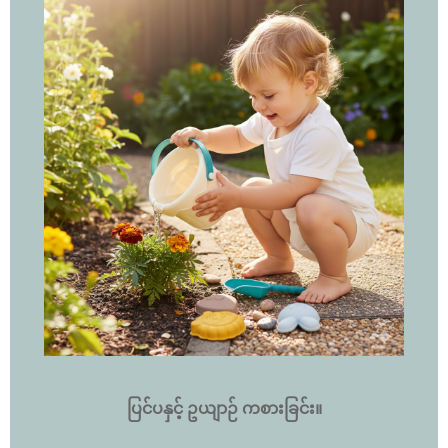
ပြင်ပနှင့် ဥယျာဉ် ကစားခြင်း။