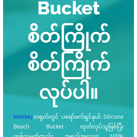
Bucket
စိတ်ကြိုက်
စိတ်ကြိုက်
လုပ်ပါ။
Melikey
တရုတ်တွင် ပရော်ဖက်ရှင်နယ် Silicone
Beach Bucket ထုတ်လုပ်သူဖြစ်ပြီး
တစ်သမတ်တည်း အရည်အသွေး၊ 100%