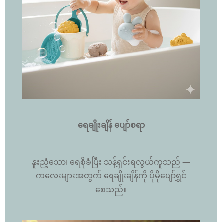
ရေချိုးချိန် ပျော်စရာ
နူးညံ့သော၊ ရေစိုခံပြီး သန့်ရှင်းရလွယ်ကူသည် —
ကလေးများအတွက် ရေချိုးချိန်ကို ပိုမိုပျော်ရွှင်
စေသည်။