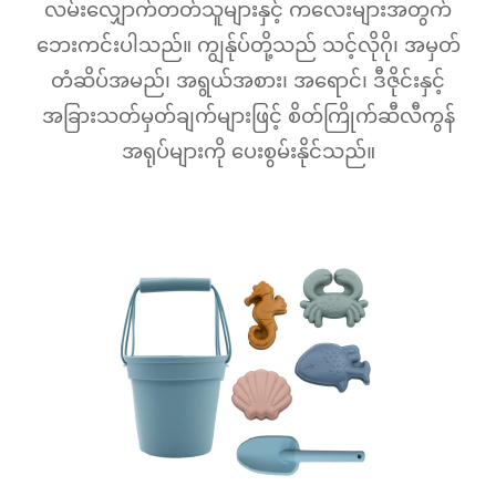
လမ်းလျှောက်တတ်သူများနှင့် ကလေးများအတွက်
ဘေးကင်းပါသည်။ ကျွန်ုပ်တို့သည် သင့်လိုဂို၊ အမှတ်
တံဆိပ်အမည်၊ အရွယ်အစား၊ အရောင်၊ ဒီဇိုင်းနှင့်
အခြားသတ်မှတ်ချက်များဖြင့် စိတ်ကြိုက်ဆီလီကွန်
အရုပ်များကို ပေးစွမ်းနိုင်သည်။