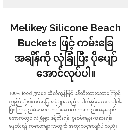
Melikey Silicone Beach
Buckets ဖြင့် ကမ်းခြေ
အချိန်ကို လုံခြုံပြီး ပိုပျော်
အောင်လုပ်ပါ။
100% food-grade ဆီလီကွန်ဖြင့် ဖန်တီးထားသောကြောင့်
ကျွန်ုပ်တို့၏ကမ်းခြေအစုံများသည် ခေါက်နိုင်သော၊ ပေါ့ပါး
ပြီး ကြာရှည်ခံအောင် တည်ဆောက်ထားသည်။ နေရောင်
အောက်တွင် လုံခြုံစွာ ဖန်တီးရန်၊ စူးစမ်းရန်၊ ကစားရန်၊
ဖန်တီးရန် ကလေးများအတွက် အထူးသင့်လျော်ပါသည်။