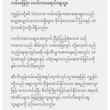
ကမ်းခြေပုံး လက်ကားရောင်းချသူ။
ကျွန်ုပ်တို့၏ Silicone ကမ်းခြေကစားစရာများသည်
ပျော့ပျောင်းသောသဲမှိုများ၊ ခိုင်ခံ့သောဂေါ်ပြားနှင့် သဲ
ပုံးတစ်ပုံးတို့ပါရှိသည်။
လက်ကလေးများအတွက် ပြီးပြည့်စုံသော၊ သင့်
ကလေးသည် အိမ်တွင်၊ ကမ်းခြေတွင် သို့မဟုတ် မည်
သည့်နေရာတွင်မဆို ဖန်တီးမှုကစားနေစဉ်အတွင်း သဲ
ပုံးထဲတွင် ပုံစံများနှင့် သဲပုံးများတည်ဆောက်ခြင်းကို
နှစ်သက်ပါလိမ့်မည်။
ဆီလီကွန်ကမ်းခြေအရုပ်ထုတ်လုပ်သူအနေဖြင့် ကျွန်ုပ်
တို့သည် စျေးကွက်ကိုစွဲဆောင်နိုင်သော အရည်အသွေး
မြင့်၊ ဘေးကင်းပြီး စိတ်ကြိုက်ပြင်ဆင်နိုင်သော အမှတ်
တံဆိပ်များ၊ ဖြန့်ဖြူးသူများနှင့် လက်လီရောင်းချ
သူများကို ပံ့ပိုးပေးပါသည်။