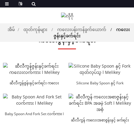
အိမ်
ထုတ်ကုန်များ
ကလေးပန်းကန်ခွက်ယောက်
ကလေး
ဇွန်းနှင့်ခက်ရင်း
ကလေးဇွန်းနှင့်ခက်ရင်း
ဆီလီကွန်ဇွန်းနှင့်ခက်ရင်း ကလေး
Silicone Baby Spoon နှင့် Fork
လက်ကား l Melikey
ထုတ်လုပ်သူ l Mel...
Baby Spoon And Fork Set လက်ကား l
Melikey
ဆီလီကွန် ကလေးအစာဇွန်းနှင့် ခက်ရင်း
BPA F...