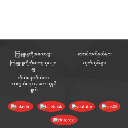
ကြှနျုပျတို့အကွောငျး
အောင်လက်မှတ်များ
ကြှနျုပျတို့ကိုဆကျသှယျရ
ထုတ်ကုန်များ
နျ
ကိုယ်ရေးကိုယ်တာ
ကာကွယ်ရေး သဘောတူညီ
ချက်