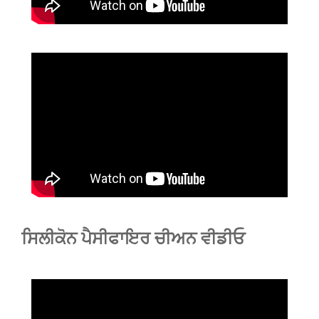
ਸਿਲੀਕੋਨ ਪੈਸੀਫਾਇਰ ਚੀਅਨ ਵੀਡੀਓ