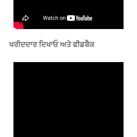
ਖਰੀਦਦਾਰ ਦਿਖਾਓ ਅਤੇ ਫੀਡਬੈਕ