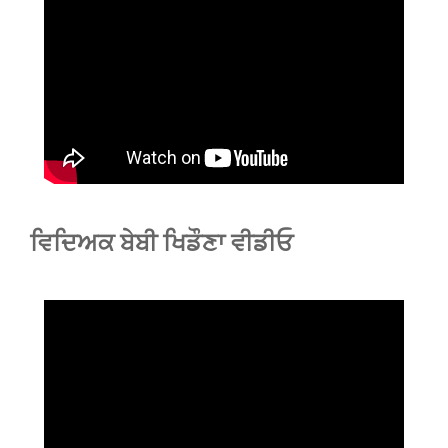
ਵਿਦਿਅਕ ਬੇਬੀ ਖਿਡੌਣਾ ਵੀਡੀਓ