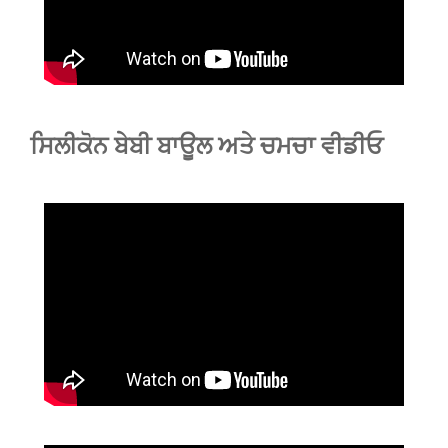
ਸਿਲੀਕੋਨ ਬੇਬੀ ਬਾਊਲ ਅਤੇ ਚਮਚਾ ਵੀਡੀਓ