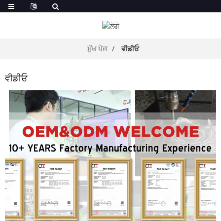
ਮੁੱਖ ਪੇਜ
ਵੀਡੀਓ
ਵੀਡੀਓ