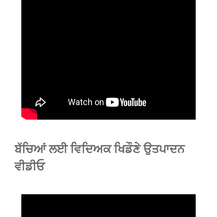
ਬੱਚਿਆਂ ਲਈ ਵਿਦਿਅਕ ਖਿਡੌਣੇ ਉਤਪਾਦਨ
ਵੀਡੀਓ