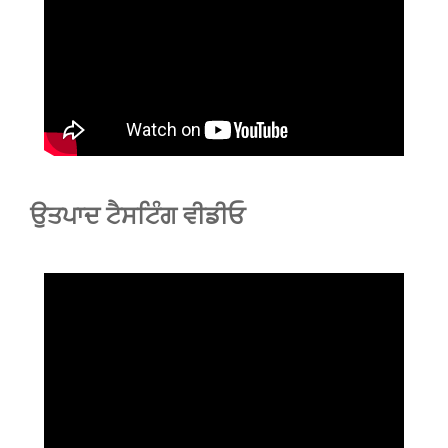
ਉਤਪਾਦ ਟੈਸਟਿੰਗ ਵੀਡੀਓ