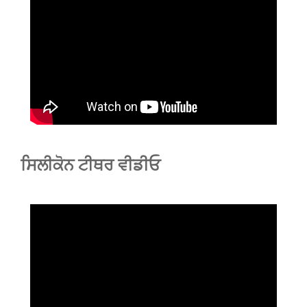
ਸਿਲੀਕੋਨ ਟੀਥਰ ਵੀਡੀਓ