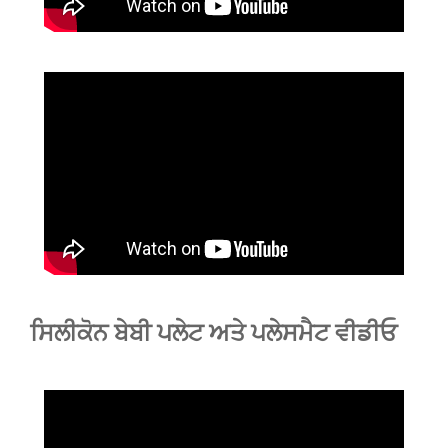
ਸਿਲੀਕੋਨ ਬੇਬੀ ਪਲੇਟ ਅਤੇ ਪਲੇਸਮੈਟ ਵੀਡੀਓ