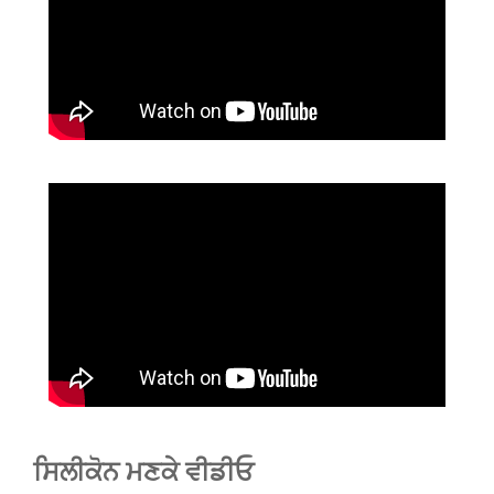
ਸਿਲੀਕੋਨ ਮਣਕੇ ਵੀਡੀਓ