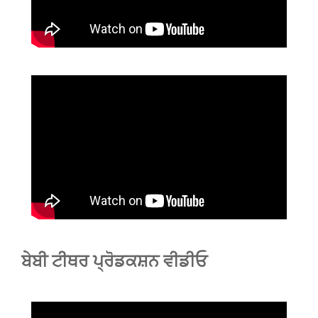
ਬੇਬੀ ਟੀਥਰ ਪ੍ਰੋਡਕਸ਼ਨ ਵੀਡੀਓ