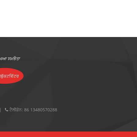
ੱਖਿਆ ਸਮਝੌਤਾ
ਟੈਲੀਫ਼ੋਨ:
86 13480570288