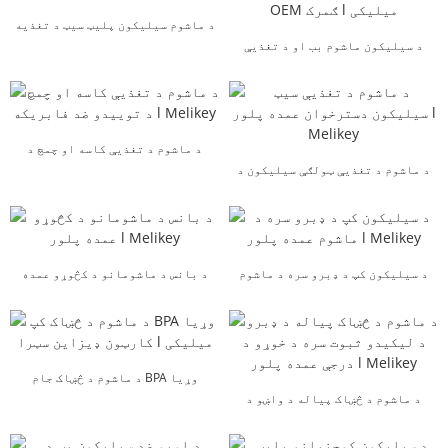
د ماشوم سیلیکون پلیټ سیټ د تغذیه
د سیلیکون ماشوم بب او د تغذیې
کولو دودیز l Melikey
کڅوړه د کوچنيانو OEM ...
د ماشوم د تغذیې کاسه او چمچ د
د ماشوم د تغذیې ټولګې سیلیکون د
توییدو ضد فابریکه ...
خوړو سامان عمده l...
د سیلیکون کپ د ډبرو سره د ماشوم
د بانس د ماشومانو د کڅوړو عمده
عمده پلور l Melikey
پلور l Melikey
د ماشوم د څښاک جام BPA وړیا
د ماشوم د څښاک پیاله د واښو د
کارټون ډیزاین واښه ...
لیکیدو ثبوت سره د خوړو ...