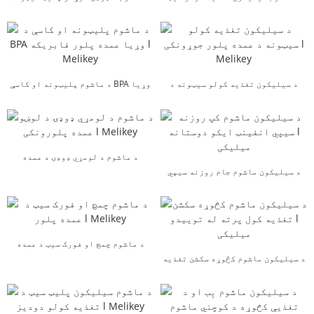
فابریکه چین l Melikey
شخصي فابریکه ...
د سیلیکون تغذیه کولو سیټونه د
د ماشوم پلیټونه او کاسې BPA وړیا
عمده پلور جوړونکی l M...
عمده پلور فابریکه ...
د ماشوم د لومړي ډوډۍ د عمده
د سیلیکون ماشوم جام روزنه سیپي
پلورونکي جوړونکی l ...
انفینټ ایکو فری...
د ماشوم چمچ او فورک سیټ د عمده
د سیلیکون ماشوم کڅوړه سکشن تغذیه
پلور l Melikey
کول پرته له توییدو l م...