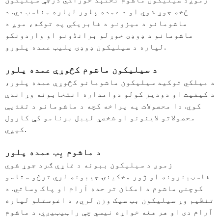
څخه جوړ شوي او د عمده پلور لپاره مناسب دي. د
ماشومانو د میزونو د فابریکې په توګه، موږ د
ماشومانو د ډوډۍ خوړلو برانڈونو او واردونکو
لپاره د سیلیکون ډوډۍ پلیټ عمده پلورو.
د سیلیکون ماشوم کڅوړې عمده پلور
د میلکي توکي
د سیلیکون ماشومانو کڅوړې عمده پلور
،
د کیفیت او دودیز کولو دوامداره انتخابونه وړاندې
کوي. دا محصولات په پراخه کچه د ماشومانو د تغذیې
محصولاتو لاینونو او شخصي لیبل برنامو کې کارول
کیږي.
د ماشوم بِب عمده پلور
زموږ د سیلیکون ببونه د غاړې ګرد جوړ شوي
فاسټینرونه او ژور مخکینۍ جیبونه لري ترڅو ستاسو
کوچنی ماشوم د امکان تر حده آرام او پاک وساتي. د
تنظیم وړ سیلیکون بب سپک وزن لري، د اغوستلو لپاره
آرام دی او هر هغه خواړه نیسي چې راټیټیږي. د ماشوم