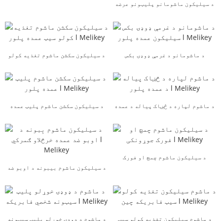
د سیلیکون ماشومانو پلیټونو عرضه
پلور l Melikey
کوونکي فابریکه l Melikey
د ماشومانو د غرمې ډوډۍ بکس
د سیلیکون سکشن ماشوم تغذیه کولو
سیلیکون عمده پلور l Melikey
سیټ عمده پلور l M ...
د ماشوم لپاره د څښاک پیاله د عمده
د سیلیکون سکشن ماشوم پلیټ عمده
پلور l Melikey
پلور l Melikey
د سیلیکون ماشوم چمچ او فورک
جوړونکی l میل...
د سیلیکون ماشوم بیبونه د اوبو ضد
عمده پلور ګمرکي ...
د ماشوم سیلیکون تغذیه کولو سیټ
د ماشوم د ډوډۍ خوړلو پلیټ سیټونه