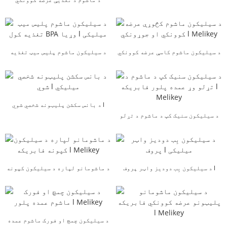
چینایي سیلیکون پلیټ ...
د سیلیکون ماشوم کاسې عرضه کوونکي
د سیلیکون ماشوم پلیس میټ تغذیه
او جوړونکي...
کول BPA وړیا l میلیکی
د بانس سکشن پلیټونه شخصي شوي l
د سیلیکون سنیک کپ د ماشوم د تړلو
میلیکي
وړ عمده پلور...
د سیلیکون بِب دودیز واټر پروف l
د ماشومانو لپاره د سیلیکون کپونه
میلیکی
فابریکه l Melikey
د سیلیکون چمچ او فورک ماشوم عمده