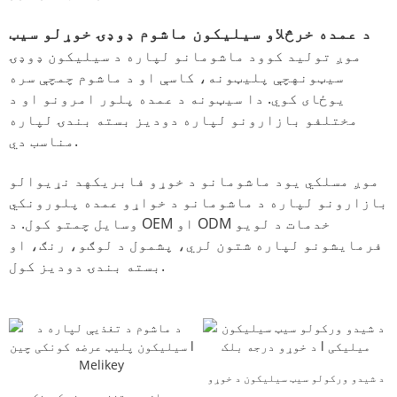
د عمده خرڅلاو سیلیکون ماشوم ډوډۍ خوړلو سیټ
موږ تولید کوو
د ماشومانو لپاره د سیلیکون ډوډۍ
سیټونه
چې پلیټونه، کاسې او د ماشوم چمچې سره
یوځای کوي. دا سیټونه د عمده پلور امرونو او د
مختلفو بازارونو لپاره دودیز بسته بندۍ لپاره
مناسب دي.
موږ مسلکي یو
د ماشومانو د خوړو فابریکه
د نړیوالو
بازارونو لپاره د ماشومانو د خواړو عمده پلورونکي
وسایل چمتو کول. د OEM او ODM خدمات د لویو
فرمایشونو لپاره شتون لري، پشمول د لوګو، رنګ، او
بسته بندۍ دودیز کول.
د شیدو ورکولو سیټ سیلیکون د خوړو
درجه بلک l میلیکی
د ماشوم د تغذیې عرضه کوونکي