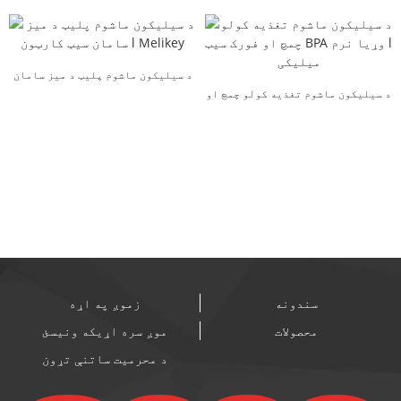
ډوډۍ سامان ...
د سیلیکون ماشوم پلیټ د میز سامان
د سیلیکون ماشوم تغذیه کولو چمچ او
سیټ کارټون l میل ...
فورک سیټ BPA F...
سندونه
زموږ په اړه
محصولات
موږ سره اړیکه ونیسئ
د محرمیت ساتنې تړون