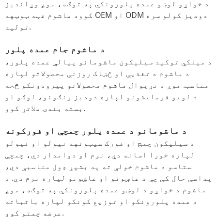
د خواړو لوښو عمده پلورونکي په توګه، موږ وړاندیز
کوو
د ماشوم غټه ټوټه
د OEM او ODM دودیز کولو سره
تولید.
د ماشوم جام عمده پلور
د میلکي توکي
د سیلیکون ماشومانو پیالې عمده پلور
،
د ماشوم د تغذیې او څښاک روزنې محصولاتو لپاره
مناسب. موږ د نړیوال ماشوم محصولاتو پیرودونکو څخه
د لویو فرمایشونو لپاره دودیز رنګونو، لوګو او
بسته بندۍ ملاتړ کوو.
د ماشومانو د عمده پلور چمچې او فورکونه
د سیلیکون چمچ او فورک سیټونه
د نیولو او نیولو
لپاره خورا اسانه دي، نرم او دوامدار دي، چمچې
ستاسو د ماشوم خولې ته په بشپړ ډول مناسبې دي،
پداسې حال کې چې د غاښونو او غاښونو لپاره نرم دي. د
ماشوم د خواړو د لوښو عمده پلورونکي په توګه، موږ
د عمده پلورونکو او توزیع کونکو لپاره باثباته
عرضه چمتو کوو.