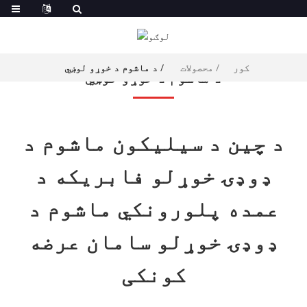
کور
محصولات
د ماشوم د خوړو لوښي
د ماشوم د خوړو لوښي
د چین د سیلیکون ماشوم د
ډوډۍ خوړلو فابریکه د
عمده پلورونکي ماشوم د
ډوډۍ خوړلو سامان عرضه
کونکی