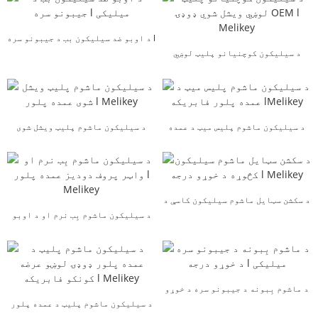
د اوبو ضد سیلیکون بب د جیبونو سره l
د سیلیکون کوچنيانو پلیټ لوښي
میلیکی
ویشل شوي ډوډۍ OE...
د سیلیکون ماشوم پلیس میټ د عمده
د سیلیکون ماشوم پلیټ ویشل شوی
پلور فابریکه lMelikey
عمده پلور l Melikey
د سکشن سټایل ماشوم سیلیکون کاسې د
خوړو درجه l M...
د سیلیکون ماشوم بِب نرم او د اوبو
ضد دودیز ټول...
د ماشوم بِبونه د جیبونو سره د خوړو
درجه l میلیکی
د سیلیکون ماشوم پلیټ د عمده پلور