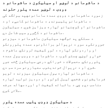
د ماشومانو د لوښو او سیلیکون د ماشومانو د
ډوډۍ د لوښو عمده پلور حلونه
زموږ
د ماشومانو د ډوډۍ عمده سامانونه
په ټولګه کې
د ماشومانو پلیټونه، د ماشومانو کاسې، او د
ماشومانو او کوچنیانو لپاره ډیزاین شوي د سیلیکون
ماشومانو د کڅوړو سیټ شامل دي.
د مسلکي په توګه
د سیلیکون ماشومانو د میزونو
جوړونکی
، موږ د نړیوالو برانڈونو، عمده پلورونکو
او واردونکو لپاره د لوړ کیفیت لرونکي ماشوم د
خواړو لوښي چمتو کوو. د ماشومانو د ډوډۍ ټول عمده
پلورونکي محصولات د خوراکي درجې سیلیکون څخه جوړ
شوي او د نړیوال خوندیتوب معیارونو سره سم دي.
د ماشومانو لپاره ټول سیلیکون میزونه د لویو
فرمایشونو، شخصي لیبل کولو، او دودیز تولید لپاره
مناسب دي، چې د باثباته کیفیت او اوږدمهاله عرضه
ملاتړ کوي.
د سیلیکون ډوډۍ پلیټ عمده پلور
زموږ
د سیلیکون ماشوم تختې
د خوراکي درجې سیلیکون