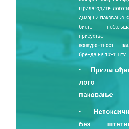
Прилагодите логоти
дизајн и паковање к
бисте побољша
присуство
конкурентност ва
бренда на тржишту.
· Прилагође
лого 
паковање
· Нетоксичн
без штетн