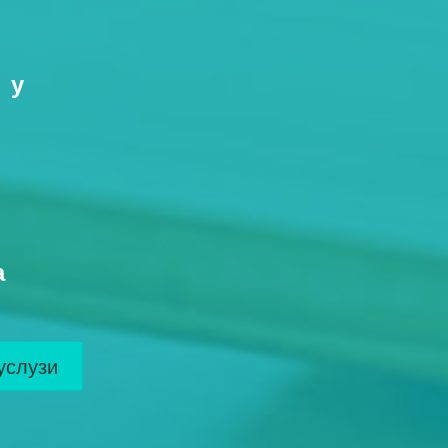
 у
а
слузи