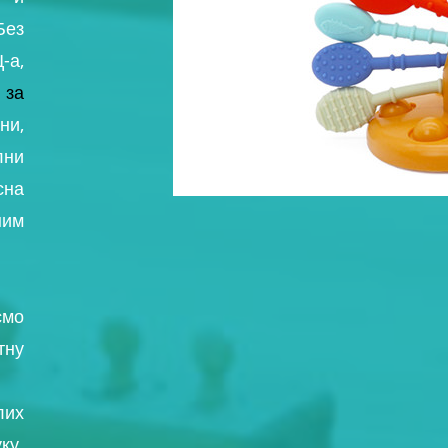
Без
а,
за
ни,
лни
сна
ним
смо
тну
лих
ку.