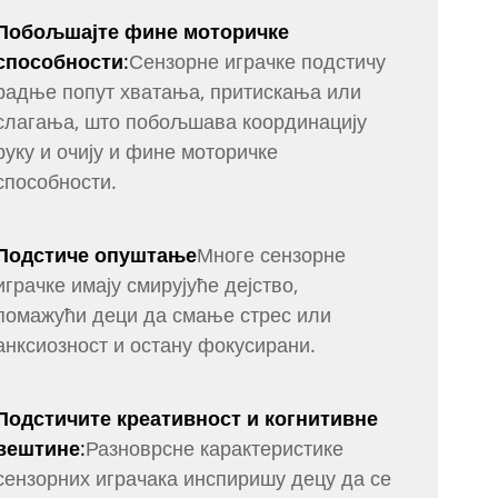
Побољшајте фине моторичке
способности
:
Сензорне играчке подстичу
радње попут хватања, притискања или
слагања, што побољшава координацију
руку и очију и фине моторичке
способности.
Подстиче опуштање
Многе сензорне
играчке имају смирујуће дејство,
помажући деци да смање стрес или
анксиозност и остану фокусирани.
Подстичите креативност и когнитивне
вештине
:
Разноврсне карактеристике
сензорних играчака инспиришу децу да се