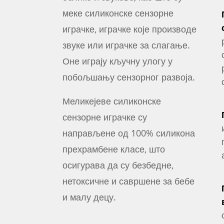
меке силиконске сензорне
играчке, играчке које производе
звуке или играчке за слагање.
Оне играју кључну улогу у
побољшању сензорног развоја.
Меликејеве силиконске
сензорне играчке су
направљене од 100% силикона
прехрамбене класе, што
осигурава да су безбедне,
нетоксичне и савршене за бебе
и малу децу.