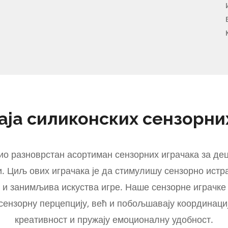
ја силиконских сензорни
вио разноврстан асортиман сензорних играчака за де
и. Циљ ових играчака је да стимулишу сензорно ист
ре и занимљива искуства игре. Наше сензорне играчке
ензорну перцепцију, већ и побољшавају координациј
креативност и пружају емоционалну удобност.