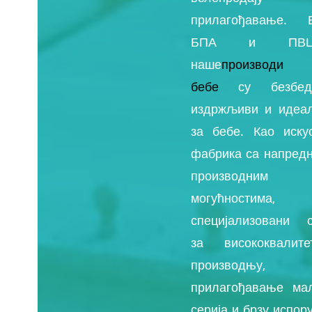
прилагођавање. 
БПА и ПВЦ-
наше
производи 
бебе
су безбед
издржљиви и идеа
за бебе. Као иску
фабрика са напред
производним
могућностима,
специјализовани 
за висококвалите
производњу,
прилагођавање ма
серија и брзу испору