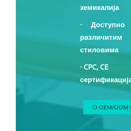
хемикалија
· Доступно
различитим
стиловима
· CPC, CE
сертификациј
О OEM/ODM у