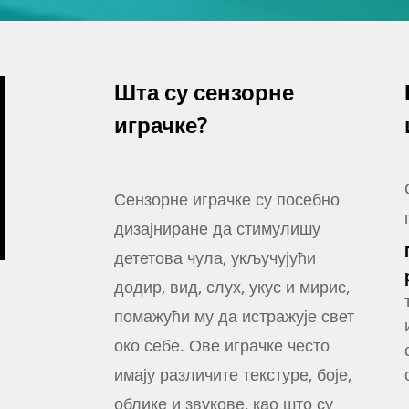
Шта су сензорне
играчке?
Сензорне играчке су посебно
дизајниране да стимулишу
дететова чула, укључујући
додир, вид, слух, укус и мирис,
помажући му да истражује свет
око себе. Ове играчке често
имају различите текстуре, боје,
облике и звукове, као што су