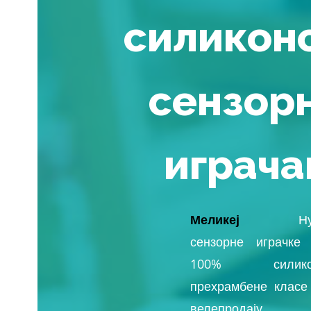
силикон
сензор
играча
Меликеј
Н
сензорне играчке
100% силико
прехрамбене класе
велепродају