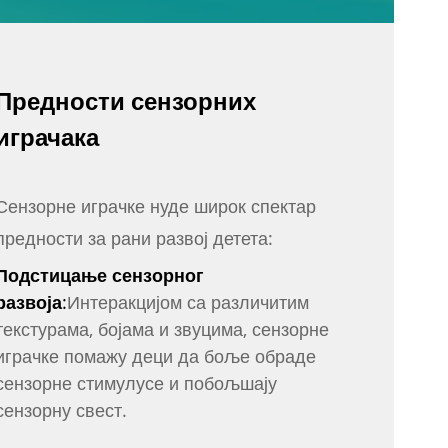
Предности сензорних
играчака
Сензорне играчке нуде широк спектар
предности за рани развој детета:
Подстицање сензорног
развоја
:
Интеракцијом са различитим
текстурама, бојама и звуцима, сензорне
играчке помажу деци да боље обраде
сензорне стимулусе и побољшају
сензорну свест.