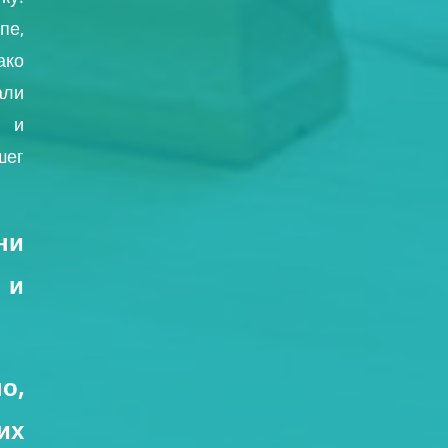
пе,
ако
ли
 и
шег
ни
и
о,
их