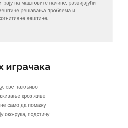
играју на маштовите начине, развијајући
вештине решавања проблема и
когнитивне вештине.
х играчака
цу, све пажљиво
раживање кроз живе
 не само да помажу
у око-рука, подстичу