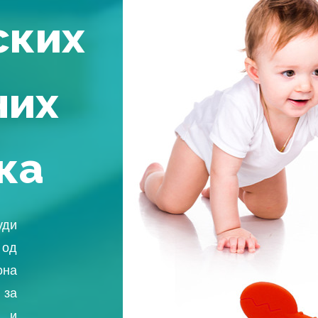
ских
них
ка
уди
 од
на
 за
 и