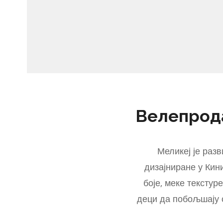
Велепрода
Меликеј је раз
дизајниране у Кин
боје, меке тексту
деци да побољшају с