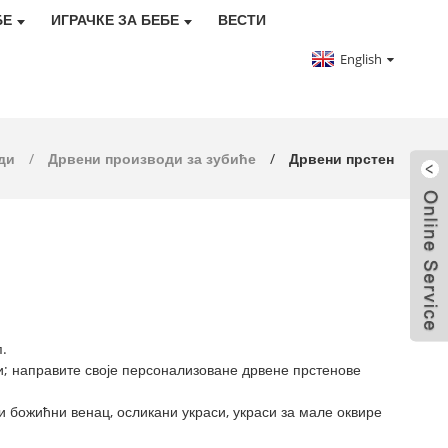
БЕ
ИГРАЧКЕ ЗА БЕБЕ
ВЕСТИ
English
ди
Дрвени производи за зубиће
Дрвени прстен
.
; направите своје персонализоване дрвене прстенове
и божићни венац, осликани украси, украси за мале оквире