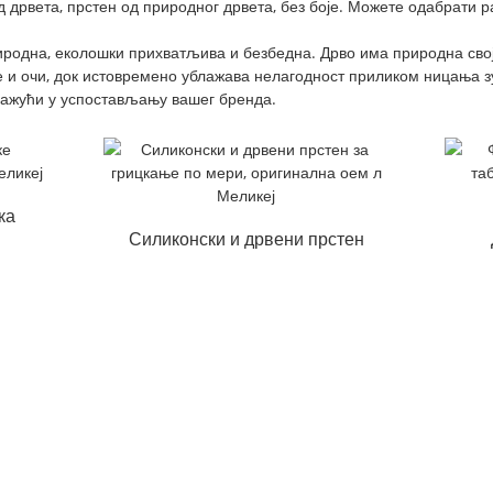
дрвета, прстен од природног дрвета, без боје. Можете одабрати р
риродна, еколошки прихватљива и безбедна. Дрво има природна сво
 и очи, док истовремено ублажава нелагодност приликом ницања з
мажући у успостављању вашег бренда.
ка
Силиконски и дрвени прстен
за грицкање по мери OEM l
н
Mel...