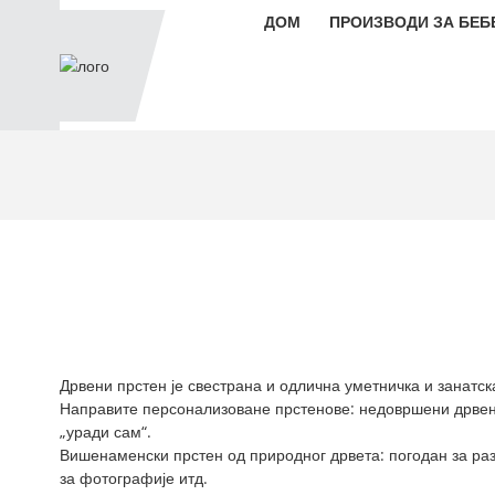
ДОМ
ПРОИЗВОДИ ЗА БЕБ
Дрвени прстен је свестрана и одлична уметничка и занатска
Направите персонализоване прстенове: недовршени дрвени
„уради сам“.
Вишенаменски прстен од природног дрвета: погодан за разн
за фотографије итд.