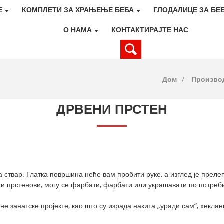
Е
КОМПЛЕТИ ЗА ХРАЊЕЊЕ БЕБА
ГЛОДАЛИЦЕ ЗА БЕ
О НАМА
КОНТАКТИРАЈТЕ НАС
Дом
Произво
ДРВЕНИ ПРСТЕН
 ствар. Глатка површина неће вам пробити руке, а изглед је прелеп
 прстенови, могу се фарбати, фарбати или украшавати по потреби
е занатске пројекте, као што су израда накита „уради сам“, хеклан