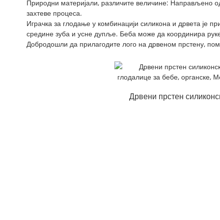
Природни материјали, различите величине: Направљено од 
захтеве процеса.
Играчка за глодање у комбинацији силикона и дрвета је п
средине зуба и усне дупље. Беба може да координира руке
Добродошли да прилагодите лого на дрвеном прстену, по
Дрвени прстен силиконс
глодалица за бебе...