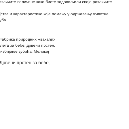
азличите величине како бисте задовољили своје различите
јства и карактеристике које помажу у одржавању животне
уба.
Дрвени прстен за бебе,
ицање зубића, природни
фактор жвакања...