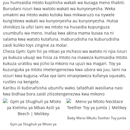
juu humsaidia mtoto kupitisha wakati wa kusaga meno thabiti.
Burudani nzuri kwa watoto wakati wa kunyonyesha. Weka
umakini wa mtoto wako kutoka kwa mikwaruzo na nywele
kung'olewa wakati wa kunyonyesha au kunyonyesha. Hutoa
shinikizo la ufizi laini wa mtoto na husaidia kupunguza
usumbufu wa meno. Inafaa kwa akina mama kuvaa na ni
salama kwa watoto kutafuna. Inaburudisha na kuburudisha
zaidi kuliko toys zingine za molar.
Cheza Gym: Gym hii ya mbao ya mchezo wa watoto ni njia nzuri
ya kukuza ukuaji wa hisia za mtoto na inaweza kumsaidia mtoto
kukuza uratibu wa jicho la mkono na ujuzi wa magari. Toy ya
kuzunguka ya mtoto imetengenezwa kwa ubora wa juu, laini na
vizuri kwa kugusa, vifaa vya laini vinavyoweza kufanya squeaks,
rustles na kengele.
Karibu ili kubinafsisha ubunifu wako, tafadhali wasiliana nasi
kwa bidhaa bora zaidi zilizotengenezwa kwa mikono
Baby Meno Mkufu Teether Toy jumla
Gym ya Shughuli ya Mtoto ya
...