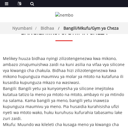
Nyumbani
Bidhaa
Bangili/Mkufu/Gym ya Cheza
BANGILI/MKUFU/GYM YA CHEZA
Melikey huuza bidhaa nyingi zilizotengenezwa kwa mikono,
ambazo zinajumuishwa zaidi na kuni asilia na vifaa vya silicone
vya kiwango cha chakula. Bidhaa hizi zilizotengenezwa kwa
mikono hupunguza maumivu ya molar ya mtoto na kutafuna ili
kusaidia kupunguza mkazo na wasiwasi.
Bangili: Bangili yetu ya kunyonyesha ya silicone imejitolea
kutatua tatizo la meno ya mtoto na mtoto, ambayo ni ya mtindo
na salama. Kama bangili ya meno, bangili yetu inaweza
kupunguza maumivu ya meno. Pia husaidia kurahisisha ufizi
nyeti wa mtoto wako, huku kuruhusu kufurahia tabasamu lake
zuri zaidi.
Mkufu: Muundo wa kileleti cha kusaga meno ya kiwango cha