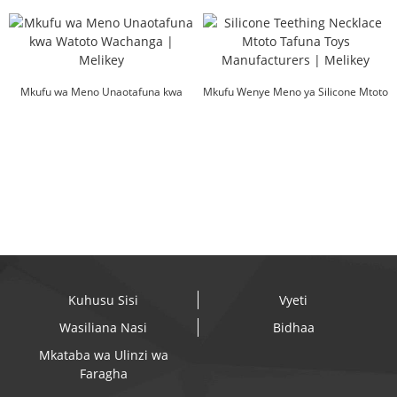
Kuchezea Miale ya Mbao...
Mkufu wa Meno Unaotafuna kwa
Mkufu Wenye Meno ya Silicone Mtoto
Watoto Wachanga |...
wa Chew Chew Toys Manuf...
Kuhusu Sisi
Vyeti
Wasiliana Nasi
Bidhaa
Mkataba wa Ulinzi wa
Faragha