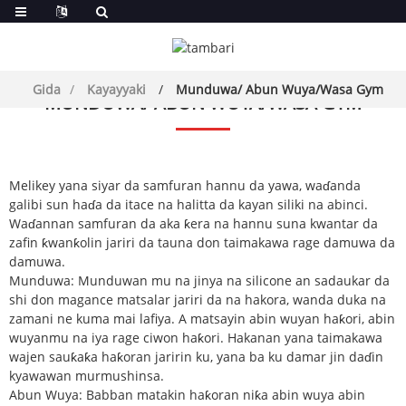
Gida
Kayayyaki
Munduwa/ Abun Wuya/Wasa Gym
MUNDUWA/ ABUN WUYA/WASA GYM
Melikey yana siyar da samfuran hannu da yawa, waɗanda
galibi sun haɗa da itace na halitta da kayan siliki na abinci.
Waɗannan samfuran da aka ƙera na hannu suna kwantar da
zafin ƙwanƙolin jariri da tauna don taimakawa rage damuwa da
damuwa.
Munduwa: Munduwan mu na jinya na silicone an sadaukar da
shi don magance matsalar jariri da na hakora, wanda duka na
zamani ne kuma mai lafiya. A matsayin abin wuyan haƙori, abin
wuyanmu na iya rage ciwon haƙori. Hakanan yana taimakawa
wajen sauƙaƙa haƙoran jaririn ku, yana ba ku damar jin daɗin
kyawawan murmushinsa.
Abun Wuya: Babban matakin haƙoran niƙa abin wuya abin