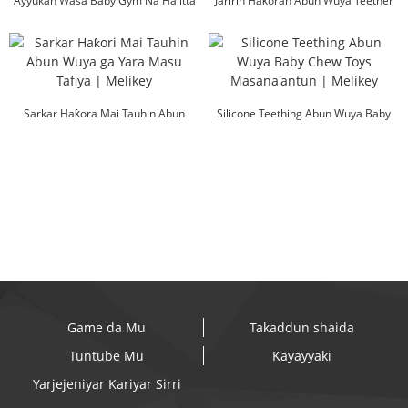
Ayyukan Wasa Baby Gym Na Halitta
Jaririn Haƙoran Abun Wuya Teether
Beech Wooden Edu...
Toy wholesale ...
Sarkar Haƙora Mai Tauhin Abun
Silicone Teething Abun Wuya Baby
Wuya ga Yara Yara |...
Chew Toys Manuf...
Game da Mu
Takaddun shaida
Tuntube Mu
Kayayyaki
Yarjejeniyar Kariyar Sirri