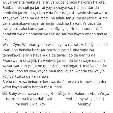
wuya yana taimaka wa jariri ya wuce lokacin haƙoran haƙora.
Babban nishaɗi ga jarirai yayin shayarwa. Ka nisantar da
hankalin jaririn daga karce da fitar da gashi yayin shayarwa ko
shayarwa. Yana ba da matsi na lallausan gumi na jarirai kuma
yana taimakawa rage rashin jin daɗi na haƙori. Ya dace da
uwaye su saka kuma yana da lafiya ga jarirai su tauna. Ya fi
annashuwa da annashuwa fiye da sauran kayan wasan motsa
jiki.
Wasa Gym: Wannan gidan wasan yara na katako hanya ce mai
kyau don haɓaka haɓakar haƙoƙin jariri kuma yana iya
taimakawa jaririn haɓaka daidaitawar ido da hannu da
ƙwarewar motsa jiki. Ƙaƙwalwar jaririn da ke kewaye da abin
wasan yara an yi shi ne da haɓaka mai inganci, mai laushi da
jin dadi don taɓawa, kayan haɗi mai laushi wanda zai iya yin
ƙugiya, tsatsa da karrarawa.
Barka da zuwa keɓance kerawa, da fatan za a tuntuɓe mu don
ƙarin kayan aikin hannu masu daɗi