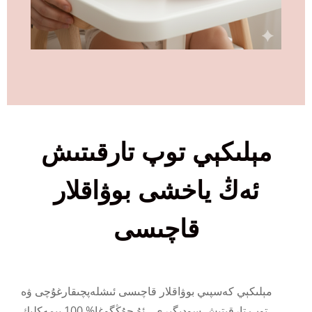
مېلىكېي توپ تارقىتىش
ئەڭ ياخشى بوۋاقلار
قاچىسى
مېلىكېي كەسپىي بوۋاقلار قاچىسى ئىشلەپچىقارغۇچى ۋە
توپ تارقىتىش سودىگىرى ، ئۇ جۇڭگوغا% 100 يېمەكلىك