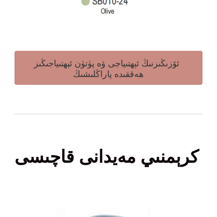
ئۆزىڭىزنىڭ ئېھتىياجى ۋە پۈتۈن ئېھتىياجىڭىز
ھەققىدە پاراڭلىشىڭ
كرېمنىي مەيدانى قاچىسى