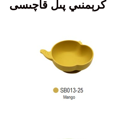
كرېمنىي پىل قاچىسى