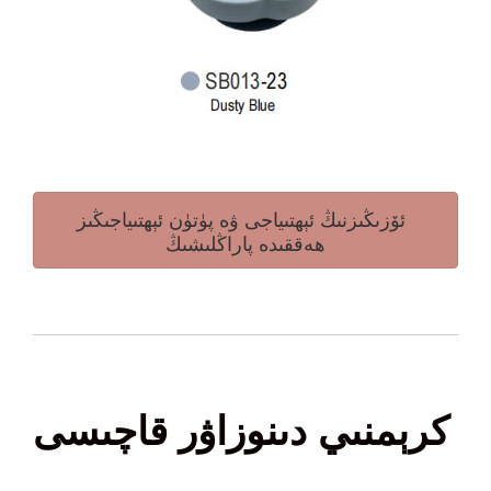
ئۆزىڭىزنىڭ ئېھتىياجى ۋە پۈتۈن ئېھتىياجىڭىز
ھەققىدە پاراڭلىشىڭ
كرېمنىي دىنوزاۋر قاچىسى