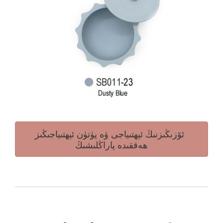
ئۆزىڭىزنىڭ ئېھتىياجى ۋە پۈتۈن ئېھتىياجىڭىز
ھەققىدە پاراڭلىشىڭ