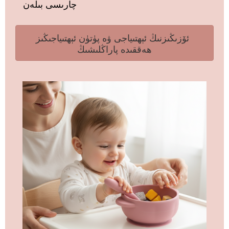
چارىسى بىلەن
ئۆزىڭىزنىڭ ئېھتىياجى ۋە پۈتۈن ئېھتىياجىڭىز
ھەققىدە پاراڭلىشىڭ