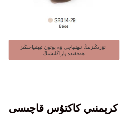
ئۆزىڭىزنىڭ ئېھتىياجى ۋە پۈتۈن ئېھتىياجىڭىز
ھەققىدە پاراڭلىشىڭ
كرېمنىي كاكتۇس قاچىسى