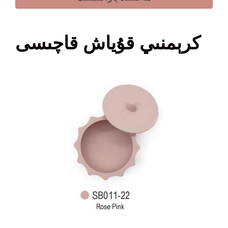
كرېمنىي قۇياش قاچىسى