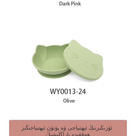
ئۆزىڭىزنىڭ ئېھتىياجى ۋە پۈتۈن ئېھتىياجىڭىز
ھەققىدە پاراڭلىشىڭ