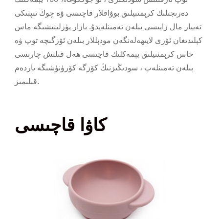
دەرىجىلىك كرېمنىيلىق بوۋاقلار قاچىسى ۋە چوڭ تىپتىكى
تەييار مال زاپىسى بىلەن تەمىنلەيدۇ. بازار يۈزلىنىشىگە ماس
كېلىدىغان ئۆزى لايىھەلەنگەن مودېللار بىلەن ئۆزگىچە توپ ۋە
خاس كرېمنىيلىق يېمەكلىك قاچىسى ھەل قىلىش چارىسى
بىلەن تەمىنلەپ ، سودىڭىزنىڭ كۆزگە كۆرۈنۈشىگە ياردەم
قىلىمىز.
كاۋا قاچىسى