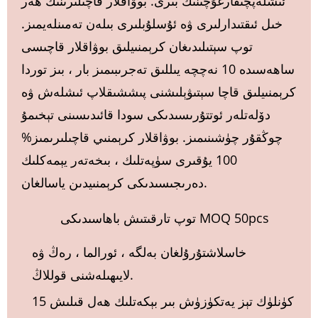
ئىشلەپچىقارغۇچىنىڭ بىرى. بوۋاقلار قاچىلىرىنىڭ ھەر
خىل ئىقتىدارلىرى ۋە ئۇسلۇبلىرى بىلەن تەمىنلەيمىز.
توپ سېتىلىدىغان كرېمنىيلىق بوۋاقلار قاچىسى
ساھەسىدە 10 نەچچە يىللىق تەجرىبىمىز بار ، بىز توردا
كرېمنىيلىق قاچا سېتىۋېلىشنى پىششىقلاپ ئىشلەش ۋە
دۆلەتلەر ئوتتۇرىسىدىكى سودا قائىدىسىنى تېخىمۇ
چوڭقۇر چۈشىنىمىز. بوۋاقلار كرېمنىي قاچىلىرىمىز%
100 يۇقىرى سۈپەتلىك ، بىخەتەر يېمەكلىك
دەرىجىسىدىكى كرېمنىيدىن ياسالغان.
توپ تارقىتىش باھاسىدىكى MOQ 50pcs
خاسلاشتۇرۇلغان بەلگە ، ئورالما ، رەڭ ۋە
لايىھىلەشنى قوللاڭ.
15 كۈنلۈك تېز يەتكۈزۈش بىر بېكەتلىك ھەل قىلىش