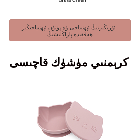
ئۆزىڭىزنىڭ ئېھتىياجى ۋە پۈتۈن ئېھتىياجىڭىز
ھەققىدە پاراڭلىشىڭ
كرېمنىي مۈشۈك قاچىسى