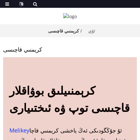
ئۆي
كرېمنىي قاچىسى
كرېمنىي قاچىسى
كرېمنىيلىق بوۋاقلار
قاچىسى توپ ۋە ئىختىيارى
ئۇ جۇڭگودىكى ئەڭ ياخشى كرېمنىي قاچا
Melikey