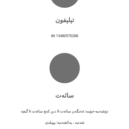
تېلېفون
86 13480570288
سائەت
دۈشەنبە-جۈمە: ئەتىگەن سائەت 9 دىن كەچ سائەت 6 گىچە
شەنبە ، يەكشەنبە: يېپىلدى