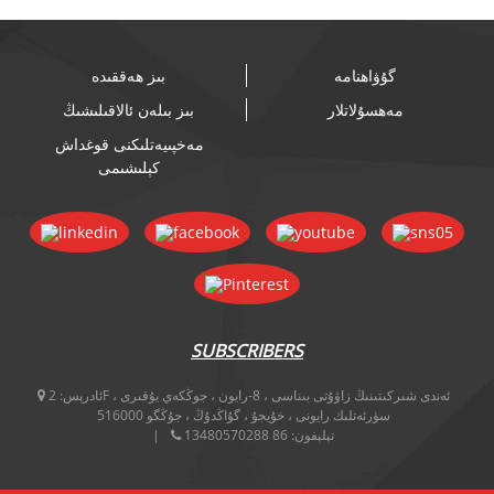
گۇۋاھنامە
بىز ھەققىدە
مەھسۇلاتلار
بىز بىلەن ئالاقىلىشىڭ
مەخپىيەتلىكنى قوغداش
كېلىشىمى
SUBSCRIBERS
ئادرېس:
2F ، ئەندى شىركىتىنىڭ زاۋۇتى بىناسى ، 8-رايون ، جوڭكەي يۇقىرى
سۈرئەتلىك رايونى ، خۇيجۇ ، گۇاڭدۇڭ ، جۇڭگو 516000
تېلېفون:
86 13480570288