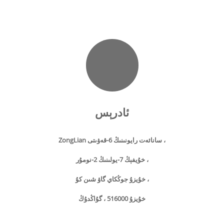
ئادرېس
ZongLian سانائەت رايونىنىڭ 6-قەۋىتى ،
خۇيفېڭ 7-يولىنىڭ 2-نومۇر ،
خۇيزۇ جوڭكاي گاۋ شىن كۇ ،
خۇيزۇ 516000 ، گۇاڭدۇڭ