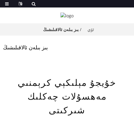
ئۆي
بىز بىلەن ئالاقىلىشىڭ
بىز بىلەن ئالاقىلىشىڭ
خۇيجۇ مېلىكېي كرېمنىي
مەھسۇلات چەكلىك
شىركىتى