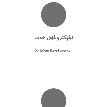
ئېلېكترونلۇق خەت
Doris@melikeysilicone.com