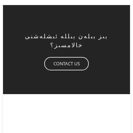
بىز بىلەن بىللە ئىشلەشنى
خالامسىز؟
CONTACT US