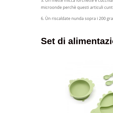
5. Ùn mette micca forchette è cucchiai 
microonde perchè questi articuli cun
6. Ùn riscaldate nunda sopra i 200 gra
Set di alimentazi