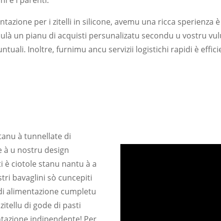
i è i parenti.
entazione per i zitelli in silicone, avemu una ricca sperienza 
là un pianu di acquisti persunalizatu secondu u vostru vulum
tuali. Inoltre, furnimu ancu servizii logistichi rapidi è effici
rtanu à tunnellate di
e à u nostru design
ti è ciotole stanu nantu à a
tri bavaglini sò cuncepiti
 di alimentazione cumpletu
zitellu di gode di pasti
tazione indipendente! Per