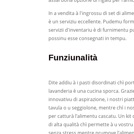
assai bona opzione di rigalu per l'amich
In a vendita à l'ingrossu di set di alim
è un serviziu eccellente. Pudemu formu
servizii d'inventariu è di furnimentu pun
possinu esse consegnati in tempu.
Funziunalità
Dite addiu à i pasti disordinati chì po
lavanderia è una cucina sporca. Grazi
innovativu di aspirazione, i nostri piat
tavula o u seggiolone, mentre chì i nos
per catturà l'alimentu cascatu. Un kit
di alta qualità chì permette à u vostru 
senza stress mentre prumove l'alimen