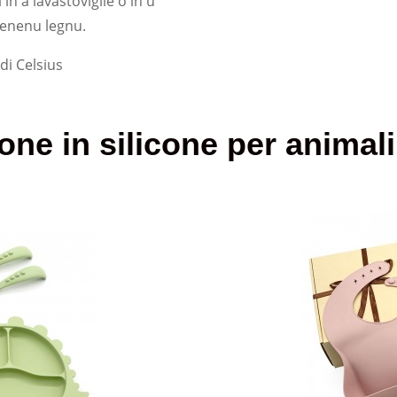
in a lavastoviglie o in u
tenenu legnu.
di Celsius
one in silicone per animali