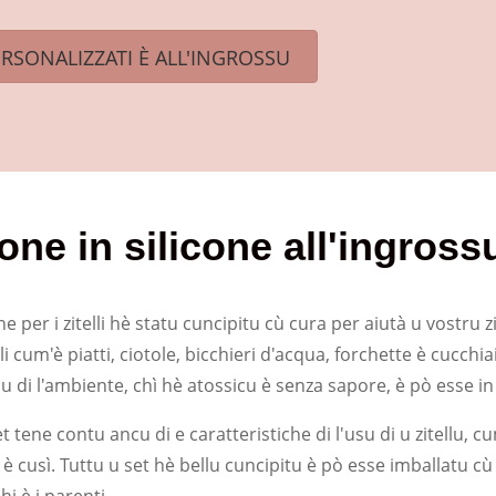
ERSONALIZZATI È ALL'INGROSSU
one in silicone all'ingross
ne per i zitelli hè statu cuncipitu cù cura per aiutà u vostru 
i cum'è piatti, ciotole, bicchieri d'acqua, forchette è cucchiai
u di l'ambiente, chì hè atossicu è senza sapore, è pò esse in
tene contu ancu di e caratteristiche di l'usu di u zitellu, cu
e è cusì. Tuttu u set hè bellu cuncipitu è ​​pò esse imballatu cù