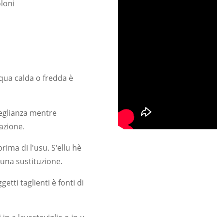
oloni
cqua calda o fredda è
rveglianza mentre
azione.
rima di l'usu. S'ellu hè
una sustituzione.
tti taglienti è fonti di