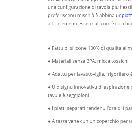
una cunfigurazione di tavola più flessib
preferiscenu mischjà è abbinà un
piatt
altri elementi essenziali cum'è cucchiai
● Fattu di silicone 100% di qualità ali
● Materiali senza BPA, micca tossichi
● Adattu per lavastoviglie, frigorifer
● U disignu innovativu di aspirazione
tavule è seggioloni
● I piatti separati rendenu l'ora di i p
● A tazza vene cun un coperchio per u