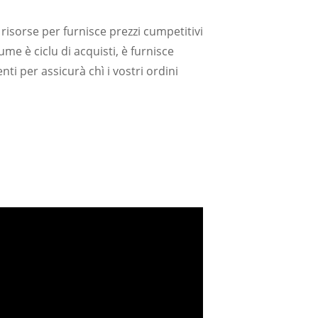
è risorse per furnisce prezzi cumpetitivi
e è ciclu di acquisti, è furnisce
enti per assicurà chì i vostri ordini