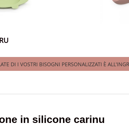
RU
ATE DI I VOSTRI BISOGNI PERSONALIZZATI È ALL'IN
one in silicone carinu