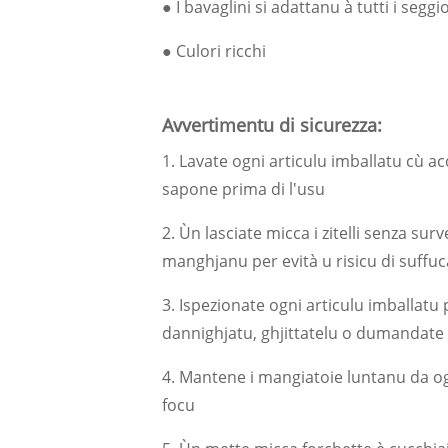
● I bavaglini si adattanu à tutti i seggi
● Culori ricchi
Avvertimentu di sicurezza:
1. Lavate ogni articulu imballatu cù a
sapone prima di l'usu
2. Ùn lasciate micca i zitelli senza su
manghjanu per evità u risicu di suffuc
3. Ispezionate ogni articulu imballatu p
dannighjatu, ghjittatelu o dumandate 
4. Mantene i mangiatoie luntanu da ogge
focu