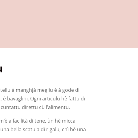
u
zitellu à manghjà megliu è à gode di
, è bavaglini. Ogni articulu hè fattu di
 cuntattu direttu cù l'alimentu.
m'è a facilità di tene, ùn hè micca
 una bella scatula di rigalu, chì hè una