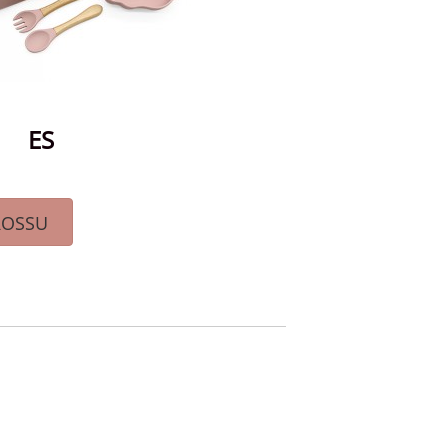
ES
GROSSU