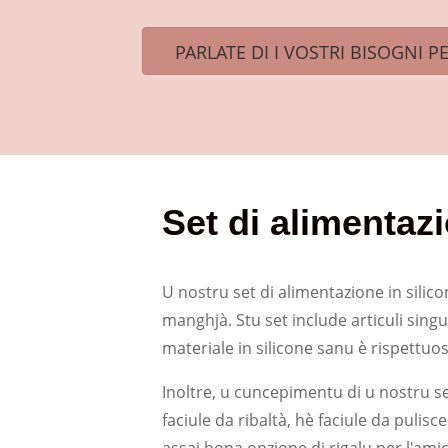
PARLATE DI I VOSTRI BISOGNI P
Set di alimentazi
U nostru set di alimentazione in silico
manghjà. Stu set include articuli singul
materiale in silicone sanu è rispettuos
Inoltre, u cuncepimentu di u nostru set 
faciule da ribaltà, hè faciule da pulisc