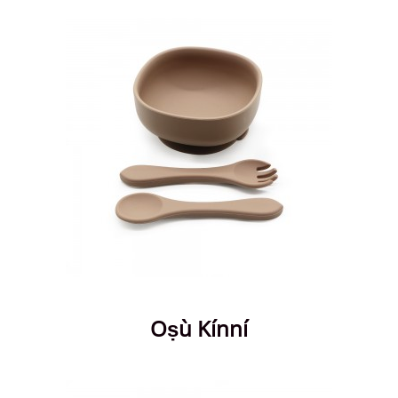
Oṣù Kínní