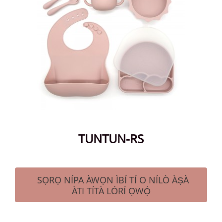
TUNTUN-RS
SỌRỌ NÍPA ÀWỌN ÌBÍ TÍ O NÍLÒ ÀṢÀ
ÀTI TÍTÀ LÓRÍ ỌWỌ́