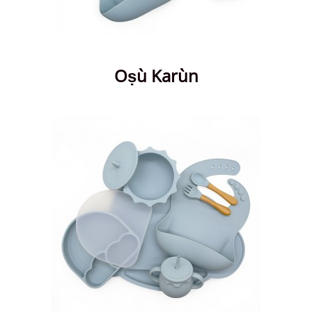
Oṣù Karùn