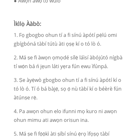
● Àwọn àwọ̀ tó wúlò
Ìkìlọ̀ Ààbò:
1. Fọ gbogbo ohun tí a fi sínú àpótí pẹ̀lú omi
gbígbóná tàbí tútù àti ọṣẹ kí o tó lò ó.
2. Má ṣe fi àwọn ọmọdé sílẹ̀ láìsí àbójútó nígbà
tí wọ́n bá ń jẹun láti yẹra fún ewu ìfúnpá.
3. Ṣe àyẹ̀wò gbogbo ohun tí a fi sínú àpótí kí o
tó lò ó. Tí ó bá bàjẹ́, sọ ọ́ nù tàbí kí o béèrè fún
àtúnṣe rẹ̀.
4. Pa awọn ohun elo ifunni mọ kuro ni awọn
ohun mimu ati awọn orisun ina.
5. Má ṣe fi fọ́ọ̀kì àti ṣíbí sínú ẹ̀rọ ìfọṣọ tàbí