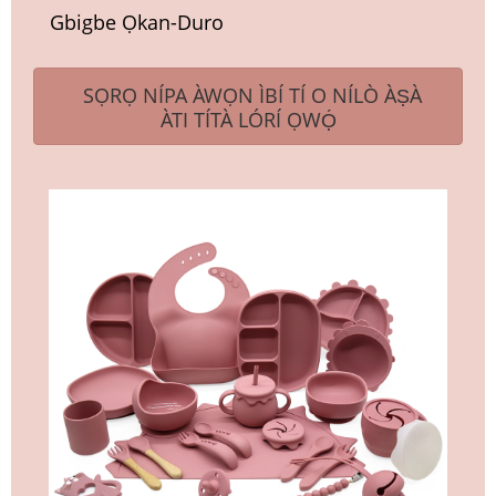
Gbigbe Ọkan-Duro
SỌRỌ NÍPA ÀWỌN ÌBÍ TÍ O NÍLÒ ÀṢÀ
ÀTI TÍTÀ LÓRÍ ỌWỌ́