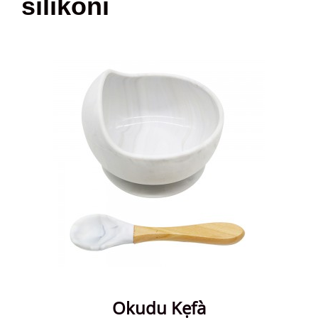
sílíkónì
Okudu Kẹfà