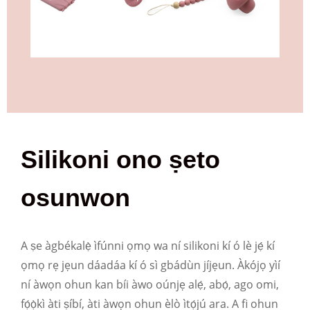
Silikoni ono ṣeto
osunwon
A ṣe àgbékalẹ̀ ìfúnni ọmọ wa ní silikoni kí ó lè jẹ́ kí
ọmọ rẹ jẹun dáadáa kí ó sì gbádùn jíjẹun. Àkójọ yìí
ní àwọn ohun kan bíi àwo oúnjẹ alẹ́, abọ́, ago omi,
fọ́ọ̀kì àti ṣíbí, àti àwọn ohun èlò ìtọ́jú ara. A fi ohun