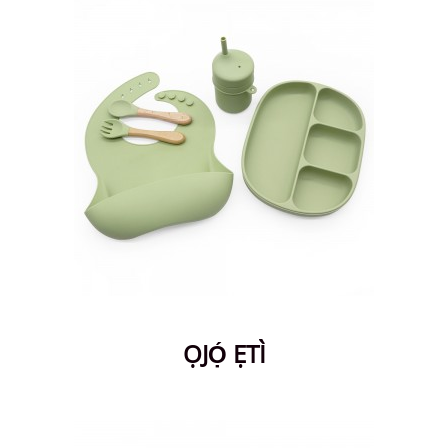
ỌJỌ́ ẸTÌ