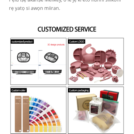
rẹ yatọ si awọn miiran.