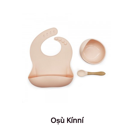
Oṣù Kínní