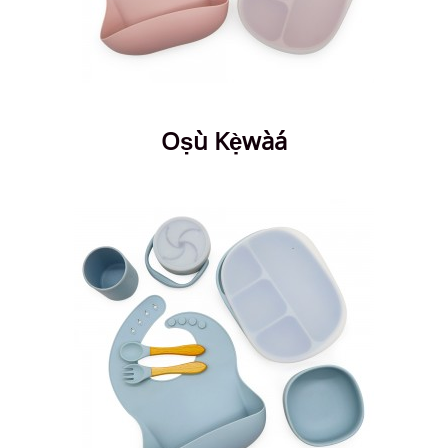
Oṣù Kẹ̀wàá