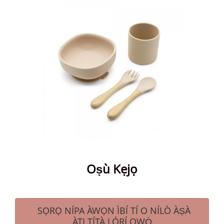
Oṣù Kẹjọ
SỌRỌ NÍPA ÀWỌN ÌBÍ TÍ O NÍLÒ ÀṢÀ
ÀTI TÍTÀ LÓRÍ ỌWỌ́