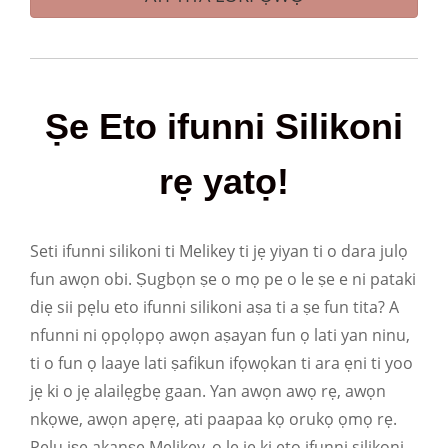
Ṣe Eto ifunni Silikoni
rẹ yatọ!
Seti ifunni silikoni ti Melikey ti jẹ yiyan ti o dara julọ
fun awọn obi. Ṣugbọn ṣe o mọ pe o le ṣe e ni pataki
diẹ sii pẹlu eto ifunni silikoni aṣa ti a ṣe fun tita? A
nfunni ni ọpọlọpọ awọn aṣayan fun ọ lati yan ninu,
ti o fun ọ laaye lati ṣafikun ifọwọkan ti ara ẹni ti yoo
jẹ ki o jẹ alailẹgbẹ gaan. Yan awọn awọ rẹ, awọn
nkọwe, awọn apẹrẹ, ati paapaa kọ orukọ ọmọ rẹ.
Pẹlu iṣẹ akanṣe Melikey, o le jẹ ki eto ifunni silikoni