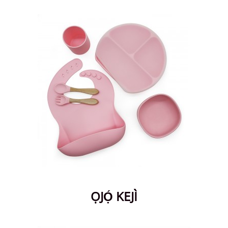
ỌJỌ́ KEJÌ