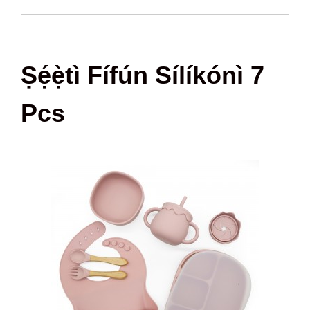
Ṣẹ́ẹ̀tì Fífún Sílíkónì 7
Pcs