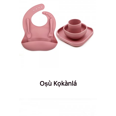
Oṣù Kọkànlá