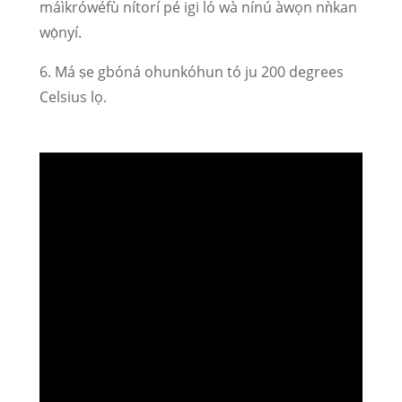
máìkrówéfù nítorí pé igi ló wà nínú àwọn nǹkan
wọ̀nyí.
6. Má ṣe gbóná ohunkóhun tó ju 200 degrees
Celsius lọ.