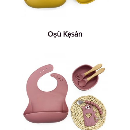
Oṣù Kẹ̀sán