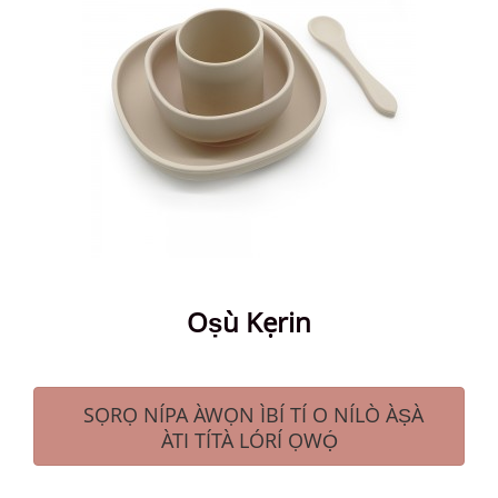
Oṣù Kẹrin
SỌRỌ NÍPA ÀWỌN ÌBÍ TÍ O NÍLÒ ÀṢÀ
ÀTI TÍTÀ LÓRÍ ỌWỌ́