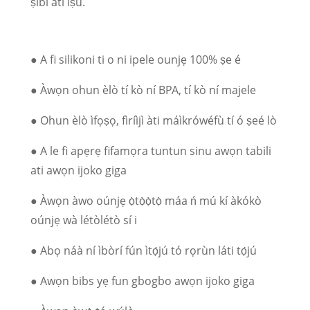
ṣíbí àti ìṣù.
● A fi silikoni ti o ni ipele ounjẹ 100% ṣe é
● Àwọn ohun èlò tí kò ní BPA, tí kò ní majele
● Ohun èlò ìfọṣọ, fìríìjì àti máìkrówéfù tí ó ṣeé lò
● A le fi apẹrẹ fifamọra tuntun sinu awọn tabili
ati awọn ijoko giga
● Àwọn àwo oúnjẹ ọ̀tọ̀ọ̀tọ̀ máa ń mú kí àkókò
oúnjẹ wà létòlétò sí i
● Abọ náà ní ìbòrí fún ìtọ́jú tó rọrùn láti tọ́jú
● Awọn bibs yẹ fun gbogbo awọn ijoko giga