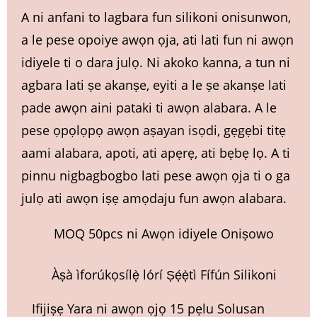
A ni anfani to lagbara fun silikoni onisunwon,
a le pese opoiye awọn ọja, ati lati fun ni awọn
idiyele ti o dara julọ. Ni akoko kanna, a tun ni
agbara lati ṣe akanṣe, eyiti a le ṣe akanṣe lati
pade awọn aini pataki ti awọn alabara. A le
pese ọpọlọpọ awọn aṣayan isọdi, gẹgẹbi titẹ
aami alabara, apoti, ati apẹrẹ, ati bẹbẹ lọ. A ti
pinnu nigbagbogbo lati pese awọn ọja ti o ga
julọ ati awọn iṣẹ amọdaju fun awọn alabara.
MOQ 50pcs ni Awọn idiyele Oniṣowo
Àṣà ìforúkọsílẹ̀ lórí Ṣẹ́ẹ̀tì Fífún Silikoni
Ifijiṣẹ Yara ni awọn ọjọ 15 pẹlu Solusan