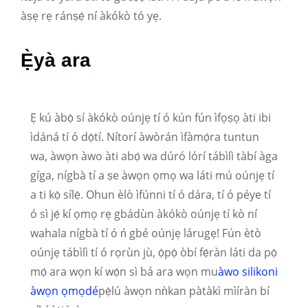
àṣẹ rẹ ránṣẹ́ ní àkókò tó yẹ.
Ẹ̀yà ara
Ẹ kú àbọ̀ sí àkókò oúnjẹ tí ó kún fún ìfọṣọ àti ibi
ìdáná tí ó dọ̀tí. Nítorí àwòrán ìfàmọ́ra tuntun
wa, àwọn àwo àti abọ́ wa dúró lórí tábìlì tàbí àga
gíga, nígbà tí a ṣe àwọn ọmọ wa láti mú oúnjẹ tí
a ti kọ̀ sílẹ̀. Ohun èlò ìfúnni tí ó dára, tí ó péye tí
ó sì jẹ́ kí ọmọ rẹ gbádùn àkókò oúnjẹ tí kò ní
wahala nígbà tí ó ń gbé oúnjẹ lárugẹ! Fún ètò
oúnjẹ tábìlì tí ó rọrùn jù, ọ̀pọ̀ òbí fẹ́ràn láti da pọ̀
mọ́ ara wọn kí wọ́n sì bá ara wọn mu
àwo silikoni
àwọn ọmọdé
pẹ̀lú àwọn nǹkan pàtàkì mìíràn bí