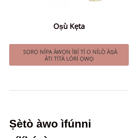
Oṣù Kẹta
SỌRỌ NÍPA ÀWỌN ÌBÍ TÍ O NÍLÒ ÀṢÀ
ÀTI TÍTÀ LÓRÍ ỌWỌ́
Ṣètò àwo ìfúnni