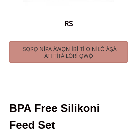
RS
SỌRỌ NÍPA ÀWỌN ÌBÍ TÍ O NÍLÒ ÀṢÀ
ÀTI TÍTÀ LÓRÍ ỌWỌ́
BPA Free Silikoni
Feed Set