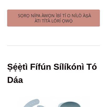
SỌRỌ NÍPA ÀWỌN ÌBÍ TÍ O NÍLÒ ÀṢÀ
ÀTI TÍTÀ LÓRÍ ỌWỌ́
Ṣẹ́ẹ̀tì Fífún Sílíkónì Tó
Dáa