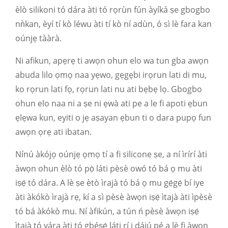
èlò silikoni tó dára àti tó rọrùn fún àyíká ṣe gbogbo
nǹkan, èyí tí kò léwu àti tí kò ní adùn, ó sì lè fara kan
oúnjẹ tààrà.
Ni afikun, apẹrẹ ti awọn ohun elo wa tun gba awọn
abuda lilo ọmọ naa yẹwo, gẹgẹbi irọrun lati di mu,
ko rọrun lati fọ, rọrun lati nu ati bẹbẹ lọ. Gbogbo
ohun elo naa ni a ṣe ni ẹwà ati pe a le fi apoti ẹbun
ẹlẹwa kun, eyiti o jẹ aṣayan ẹbun ti o dara pupọ fun
awọn ọrẹ ati ibatan.
Nínú àkójọ oúnjẹ ọmọ tí a fi silicone ṣe, a ní ìrírí àti
àwọn ohun èlò tó pọ̀ láti pèsè owó tó bá ọ mu àti
iṣẹ́ tó dára. A lè ṣe ètò ìrajà tó bá ọ mu gẹ́gẹ́ bí iye
àti àkókò ìrajà rẹ, kí a sì pèsè àwọn iṣẹ́ ìtajà àti ìpèsè
tó bá àkókò mu. Ní àfikún, a tún ń pèsè àwọn iṣẹ́
ìtajà tó yára àti tó gbéṣẹ́ láti rí i dájú pé a lè fi àwọn