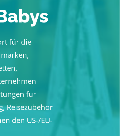
 Babys
rt für die
elmarken,
tten,
nternehmen
tungen für
g, Reisezubehör
hen den US-/EU-