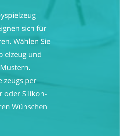
byspielzeug
eignen sich für
ren. Wählen Sie
pielzeug und
 Mustern.
elzeugs per
 oder Silikon-
hren Wünschen