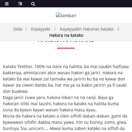
Gida
Kayayyaki
Kayayyakin Haƙoran katako
Hakora na katako
HAKORA NA KATAKO
Katako Teether, 100% na itace na halitta, ba mai sauƙin haifuwa
bakteriya, amintaccen abin wasan haƙori ga jariri. Hakora na
katako ba wai kawai zai taimaka wa jaririn ku ba ne kawai don
kawar da ciwon danko ba, har ma ya sa bakin jaririn ya fi sauƙi
don buɗewa.
Daga jariri zuwa yaro, hakora lokaci ne na canji. Baya ga
hakoran siliki mai laushi, hakora na katako na halitta kuma
suna da kyaun kayan wasan hakora masu kyau.
Muna da hakora na katako a cikin siffofi daban-daban, gami da
kyawawan sifofin dabba masu yawa. irin su bunny, zomo, giwa,
bushiya, fox, unicorn…. Akwai kuma zoben katako na siffofi da