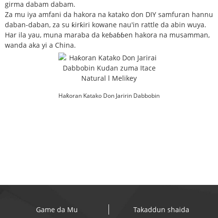
girma dabam dabam.
Za mu iya amfani da hakora na katako don DIY samfuran hannu
daban-daban, za su ƙirƙiri kowane nau'in rattle da abin wuya.
Har ila yau, muna maraba da keɓaɓɓen hakora na musamman,
wanda aka yi a China.
Haƙoran Katako Don Jaririn Dabbobin
Dabbobin Itace Natur...
Game da Mu
Takaddun shaida