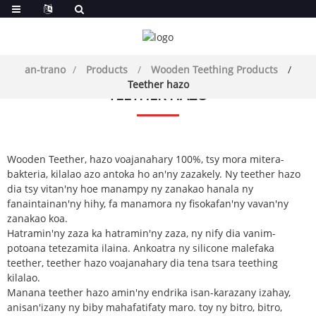
an-trano
Products
Wooden Teething Products
Teether hazo
TEETHER HAZO
Wooden Teether, hazo voajanahary 100%, tsy mora mitera-
bakteria, kilalao azo antoka ho an'ny zazakely. Ny teether hazo
dia tsy vitan'ny hoe manampy ny zanakao hanala ny
fanaintainan'ny hihy, fa manamora ny fisokafan'ny vavan'ny
zanakao koa.
Hatramin'ny zaza ka hatramin'ny zaza, ny nify dia vanim-
potoana tetezamita ilaina. Ankoatra ny silicone malefaka
teether, teether hazo voajanahary dia tena tsara teething
kilalao.
Manana teether hazo amin'ny endrika isan-karazany izahay,
anisan'izany ny biby mahafatifaty maro. toy ny bitro, bitro,