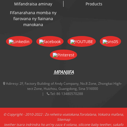
Mifandraisa aminay
Products
Fifanarahana momba ny
fiarovana ny fiainana
manokana
MPANJIFA
Adiresy:
2F, Factory Building of Andy Company, No.8 Zone, Zhongkai High-
tect Zone, Huizhou, Guangdong, Sina 516000
Tel:
86 13480570288
© Copyright - 2010-2022 : Zo rehetra voatokana.
Torolalana
,
Vokatra mafana
,
Sitemap
teether tsara indrindra ho an'ny zaza 4 volana
,
silicone baby teether
,
sakafo