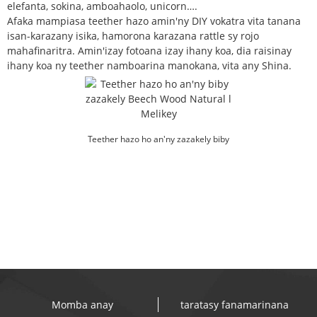
elefanta, sokina, amboahaolo, unicorn….
Afaka mampiasa teether hazo amin'ny DIY vokatra vita tanana
isan-karazany isika, hamorona karazana rattle sy rojo
mahafinaritra. Amin'izay fotoana izay ihany koa, dia raisinay
ihany koa ny teether namboarina manokana, vita any Shina.
Teether hazo ho an'ny zazakely biby
Beech Wood Natur...
Momba anay
taratasy fanamarinana