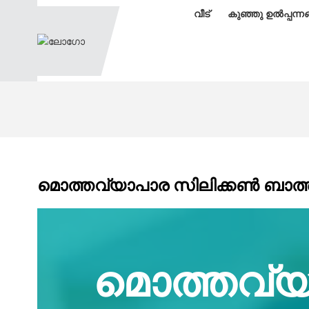
വീട്
കുഞ്ഞു ഉൽപ്പന്ന
മൊത്തവ്യാപാര സിലിക്കൺ ബാത്ത് ക
മൊത്തവ്