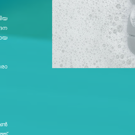
ിയ
ാദന
ായ
രോ
്കൺ
ത്