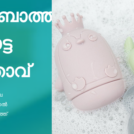
ബാത്ത്
്ട
താവ്
െ
ണൽ
ത്