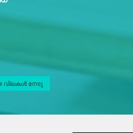
ിത വിലകൾ നേടൂ