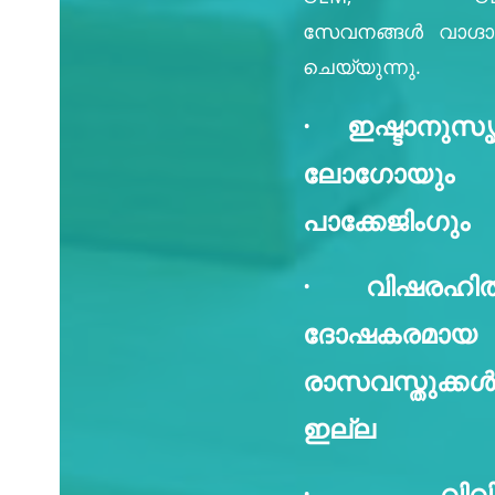
സേവനങ്ങൾ വാഗ്ദ
ചെയ്യുന്നു.
· ഇഷ്ടാനുസ
ലോഗോയും
പാക്കേജിംഗും
· വിഷരഹിത
ദോഷകരമായ
രാസവസ്തുക്കൾ
ഇല്ല
· വിവി