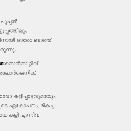
പൂപ്പൽ
പ്പത്തിലും
തിനായി ഓരോ ബാത്ത്
രുന്നു.
ര:
സെൻസിറ്റീവ്
ോഅലോർജെനിക്,
 ഓരോ കളിപ്പാട്ടവുമായും
ടെ ഏകോപനം, മികച്ച
ായ കളി എന്നിവ