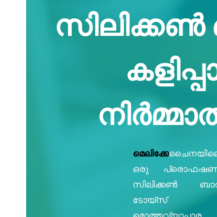
സിലിക്കൺ 
കളിപ്പാട
നിർമ്മാ
മെലിക്കേ
ചൈനയില
ഒരു പ്രൊഫഷ
സിലിക്കൺ ബാത്
ടോയ്‌സ്
മൊത്തവ്യാപാര