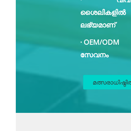
ശൈലികളിൽ
ലഭ്യമാണ്
· OEM/ODM
സേവനം
മത്സരാധിഷ്ഠ