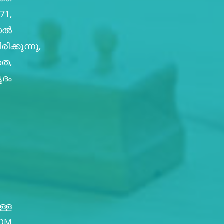
71,
യാൽ
ിക്കുന്നു,
തത,
ദം
്ള
M