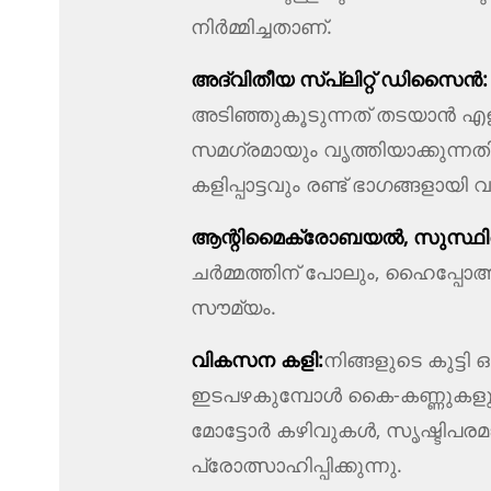
നിർമ്മിച്ചതാണ്.
അദ്വിതീയ സ്പ്ലിറ്റ് ഡിസൈൻ:
അടിഞ്ഞുകൂടുന്നത് തടയാൻ എളു
സമഗ്രമായും വൃത്തിയാക്കുന്ന
കളിപ്പാട്ടവും രണ്ട് ഭാഗങ്ങളായി വ
ആന്റിമൈക്രോബയൽ, സുസ്ഥി
ചർമ്മത്തിന് പോലും, ഹൈപ്പ
സൗമ്യം.
വികസന കളി:
നിങ്ങളുടെ കുട്ടി
ഇടപഴകുമ്പോൾ കൈ-കണ്ണുകളു
മോട്ടോർ കഴിവുകൾ, സൃഷ്ടിപരമ
പ്രോത്സാഹിപ്പിക്കുന്നു.