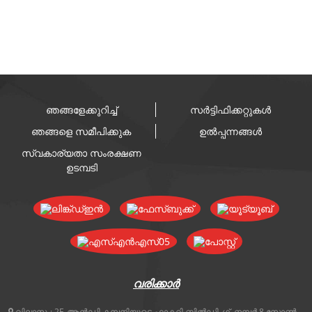
ഞങ്ങളേക്കുറിച്ച്
സർട്ടിഫിക്കറ്റുകൾ
ഞങ്ങളെ സമീപിക്കുക
ഉൽപ്പന്നങ്ങൾ
സ്വകാര്യതാ സംരക്ഷണ
ഉടമ്പടി
വരിക്കാർ
വിലാസം:
2F, ആൻഡി കമ്പനിയുടെ ഫാക്ടറി ബിൽഡിംഗ്, നമ്പർ 8 സോൺ,