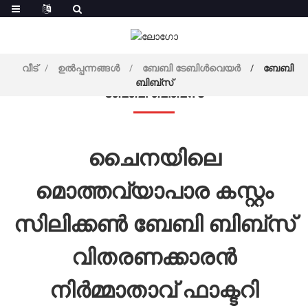
വീട്
ഉൽപ്പന്നങ്ങൾ
ബേബി ടേബിൾവെയർ
ബേബി
ബിബ്സ്
ബേബി ബിബ്സ്
ചൈനയിലെ
മൊത്തവ്യാപാര കസ്റ്റം
സിലിക്കൺ ബേബി ബിബ്‌സ്
വിതരണക്കാരൻ
നിർമ്മാതാവ് ഫാക്ടറി