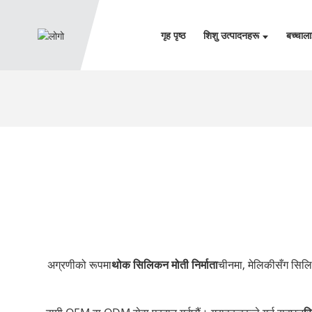
गृह पृष्ठ
शिशु उत्पादनहरू
बच्चाल
अग्रणीको रूपमा
थोक सिलिकन मोती निर्माता
चीनमा, मेलिकीसँग सिलि