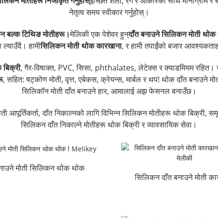
लिकन मोतीहरू निजीकृत गर्नुहोस्
इच्छित शैली, रंग र आकारका साथै मोनोग्राम र ब
नेतृत्व समय स्वीकार गर्नुहोस्।
न बल्क टिथिङ मोतीहरू।
मेलिकी एक पेशेवर हुन्
दाँत बनाउने सिलिकन मोती थोक आप
्याउँदै। हामी
सिलिकन मोती थोक कारखाना
, र हामी तपाईंको बजार आवश्यकताहरू
 बिक्री
, गैर-विषाक्त, PVC, सिसा, phthalates, लेटेक्स र क्याडमियम रहित। नर
ू
, सहित: षट्कोण मोती, वृत्त, एबेकस, क्रेयन्स, मार्बल र थप! थोक दाँत बनाउन
सिलिकॉन मोती दाँत बनाउने हार, आमालाई अझ फेसनल बनाउँछ।
 आपूर्तिकर्ता, दाँत निकाल्नको लागि विभिन्न सिलिकन मोतीहरू थोक बिक्री, सम
सिलिकन दाँत निकाल्ने मोतीहरू थोक बिक्री र व्यावसायिक सेवा।
बनाउने मोती सिलिकन थोक थोक
सिलिकन दाँत बनाउने मोती का
l Melikey
आपूर्ति | मेलीकी