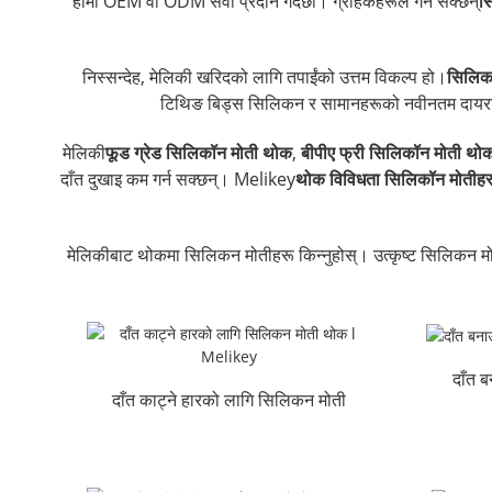
हामी OEM वा ODM सेवा प्रदान गर्दछौं। ग्राहकहरूले गर्न सक्छन्
सि
निस्सन्देह, मेलिकी खरिदको लागि तपाईंको उत्तम विकल्प हो।
सिलिक
टिथिङ बिड्स सिलिकन र सामानहरूको नवीनतम दायरा ल
मेलिकी
फूड ग्रेड सिलिकॉन मोती थोक
,
बीपीए फ्री सिलिकॉन मोती थोक
दाँत दुखाइ कम गर्न सक्छन्। Melikey
थोक विविधता सिलिकॉन मोतीहर
मेलिकीबाट थोकमा सिलिकन मोतीहरू किन्नुहोस्। उत्कृष्ट सिलिकन मोती
दाँत 
दाँत काट्ने हारको लागि सिलिकन मोती
थोक ...