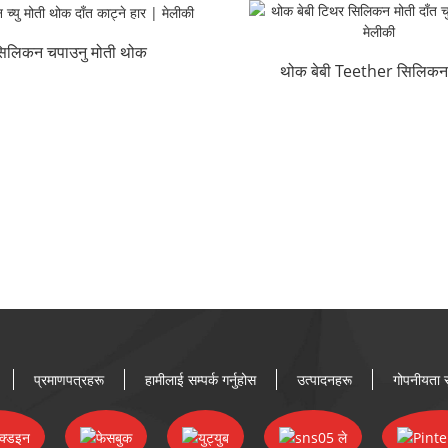
िलिकन चपाउनु मोती थोक
थोक बेबी Teether सिलिकन
Teething हार ...
Teething ...
प्रमाणपत्रहरू
हामीलाई सम्पर्क गर्नुहोस
उत्पादनहरू
गोपनीयता सु