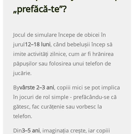
„prefăcă-te”?
Jocul de simulare începe de obicei în
jurul
12–18 luni
, când bebelușii încep să
imite activități zilnice, cum ar fi hrănirea
păpușilor sau folosirea unui telefon de
jucărie.
By
vârste 2–3 ani
, copiii mici se pot implica
în jocuri de rol simple - prefăcându-se că
gătesc, fac curățenie sau vorbesc la
telefon.
Din
3–5 ani
, imaginația crește, iar copiii