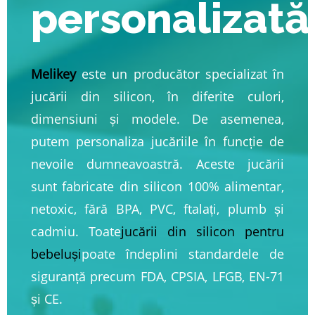
personalizată
Melikey
este un producător specializat în
jucării din silicon, în diferite culori,
dimensiuni și modele. De asemenea,
putem personaliza jucăriile în funcție de
nevoile dumneavoastră. Aceste jucării
sunt fabricate din silicon 100% alimentar,
netoxic, fără BPA, PVC, ftalați, plumb și
cadmiu. Toate
jucării din silicon pentru
bebeluși
poate îndeplini standardele de
siguranță precum FDA, CPSIA, LFGB, EN-71
și CE.