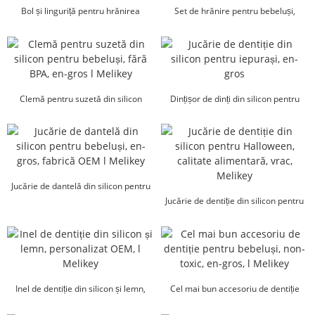
Bol și linguriță pentru hrănirea
Set de hrănire pentru bebeluși,
bebelușilor, rezistente la vărsări,
veselă din silicon, en-gros...
fabricate din fabrică...
Clemă pentru suzetă din silicon
Dințișor de dinți din silicon pentru
pentru bebeluși, fără BPA, en-gros...
iepurași, en-gros...
Jucărie de dantelă din silicon pentru
bebeluși, en-gros, din fabrică OEM l
Jucărie de dentiție din silicon pentru
M...
Halloween, calitate alimentară, vrac, l
Me...
Inel de dentiție din silicon și lemn,
Cel mai bun accesoriu de dentiție
personalizat OEM, l Mel...
pentru bebeluși, non-toxic, en-gros, l