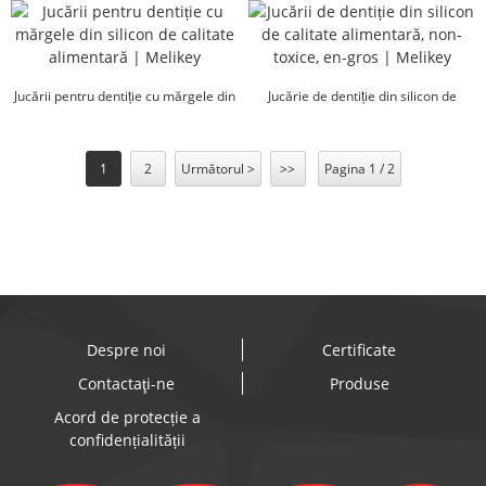
Jucării pentru dentiție cu mărgele din
Jucărie de dentiție din silicon de
silicon de calitate alimentară | ...
calitate alimentară, non-toxică...
1
2
Următorul >
>>
Pagina 1 / 2
Despre noi
Certificate
Contactaţi-ne
Produse
Acord de protecție a
confidențialității