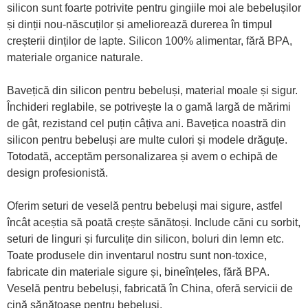
silicon sunt foarte potrivite pentru gingiile moi ale bebelușilor
și dinții nou-născuților și ameliorează durerea în timpul
creșterii dinților de lapte. Silicon 100% alimentar, fără BPA,
materiale organice naturale.
Bavețică din silicon pentru bebeluși, material moale și sigur.
Închideri reglabile, se potrivește la o gamă largă de mărimi
de gât, rezistand cel puțin câțiva ani. Bavețica noastră din
silicon pentru bebeluși are multe culori și modele drăguțe.
Totodată, acceptăm personalizarea și avem o echipă de
design profesionistă.
Oferim seturi de veselă pentru bebeluși mai sigure, astfel
încât aceștia să poată crește sănătoși. Include căni cu sorbit,
seturi de linguri și furculițe din silicon, boluri din lemn etc.
Toate produsele din inventarul nostru sunt non-toxice,
fabricate din materiale sigure și, bineînțeles, fără BPA.
Veselă pentru bebeluși, fabricată în China, oferă servicii de
cină sănătoase pentru bebeluși.