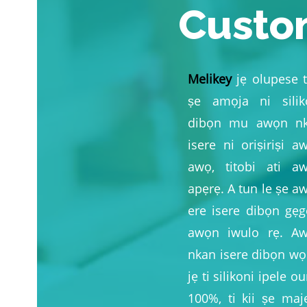
Custo
Melikey
jẹ olupese t
ṣe amọja ni silik
dibọn mu awọn n
isere ni oriṣiriṣi a
awọ, titobi ati a
apẹrẹ. A tun le ṣe a
ere isere dibọn gẹg
awọn iwulo rẹ. A
nkan isere dibọn wọ
jẹ ti silikoni ipele o
100%, ti kii ṣe maje