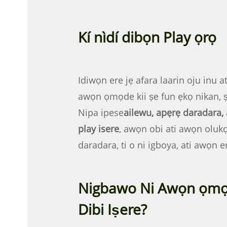
Kí nìdí dibọn Play ọrọ
Idiwọn ere jẹ afara laarin oju inu a
awọn ọmọde kii ṣe fun ẹkọ nikan, 
Nipa ipese
ailewu, apẹrẹ daradara,
play isere
, awọn obi ati awọn olukọ
daradara, ti o ni igboya, ati awọn e
Nigbawo Ni Awọn ọmọ
Dibi Iṣere?