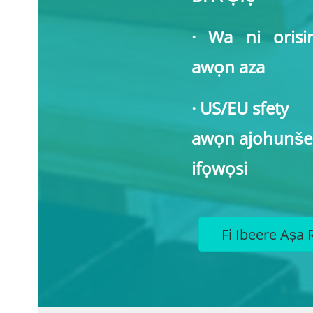
· Wa ni orisir
awọn aza
· US/EU sfety
awọn ajohunše
ifọwọsi
Fi Ibeere Aṣa R