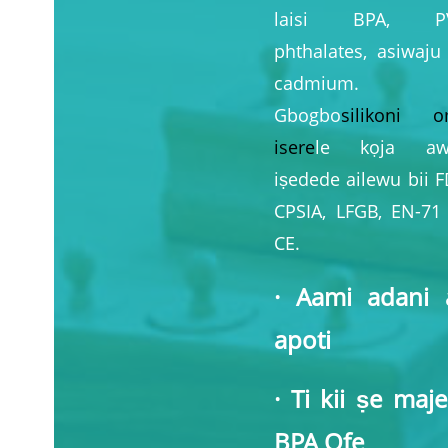
laisi BPA, PV
phthalates, asiwaju 
cadmium.
Gbogbo
silikoni 
isere
le kọja aw
iṣedede ailewu bii F
CPSIA, LFGB, EN-71 
CE.
· Aami adani a
apoti
· Ti kii ṣe maje
BPA Ọfẹ