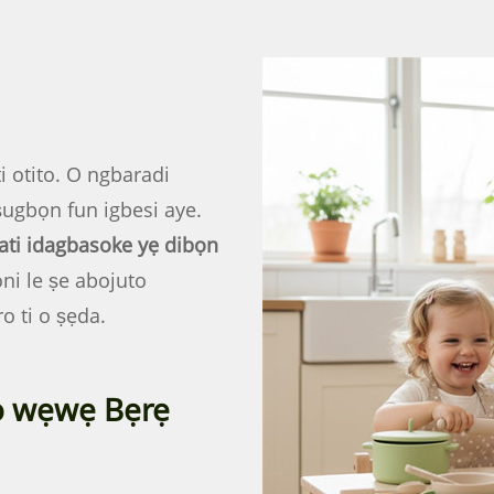
ti otito. O ngbaradi
ṣugbọn fun igbesi aye.
 ati idagbasoke yẹ dibọn
ni le ṣe abojuto
ro ti o ṣẹda.
 wẹwẹ Bẹrẹ