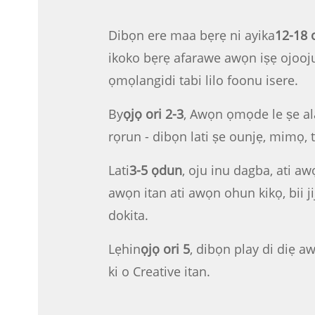
Dibọn ere maa bẹrẹ ni ayika
12-18 
ikoko bẹrẹ afarawe awọn iṣẹ ojoo
ọmọlangidi tabi lilo foonu isere.
By
ọjọ ori 2-3
, Awọn ọmọde le ṣe ala
rọrun - dibọn lati ṣe ounjẹ, mimọ, t
Lati
3-5 ọdun
, oju inu dagba, ati 
awọn itan ati awọn ohun kikọ, bii ji
dokita.
Lẹhin
ọjọ ori 5
, dibọn play di diẹ a
ki o Creative itan.