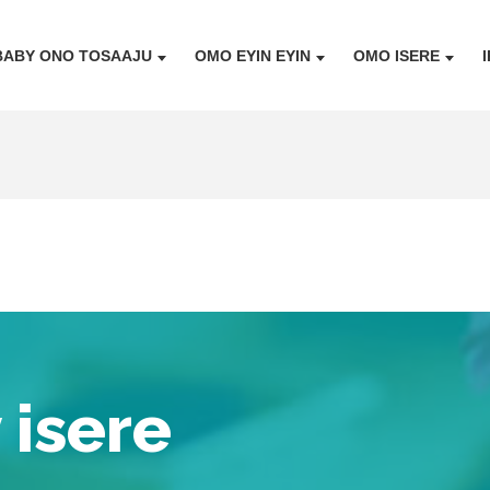
BABY ONO TOSAAJU
OMO EYIN EYIN
OMO ISERE
 isere