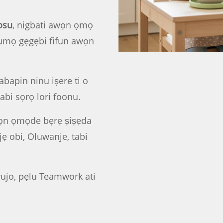
osu
, nigbati awọn ọmọ
jumọ gẹgẹbi fifun awọn
bapin ninu iṣere ti o
abi sọrọ lori foonu.
awọn ọmọde bẹrẹ ṣiṣẹda
jẹ obi, Oluwanje, tabi
wujo, pẹlu Teamwork ati