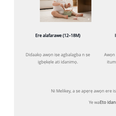
Ere alafarawe (12–18M)
Didaakọ awọn iṣe agbalagba n ṣe
Awọn 
igbẹkẹle ati idanimọ.
itum
Ni Melikey, a ṣe apẹrẹ awọn ere i
Ye wa
Eto idan