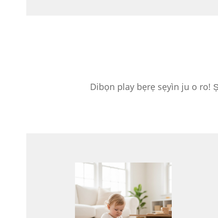
Dibọn play bẹrẹ sẹyìn ju o ro!