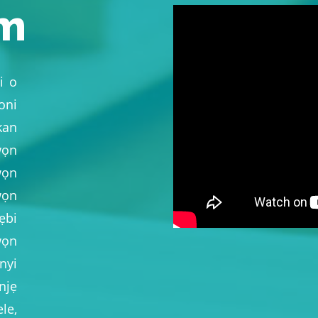
m
i o
oni
kan
wọn
wọn
wọn
ẹbi
wọn
nyi
unjẹ
le,