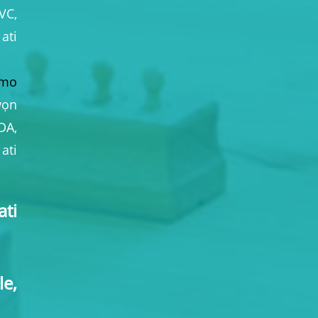
C,
ati
omo
ọn
DA,
ati
ti
le,