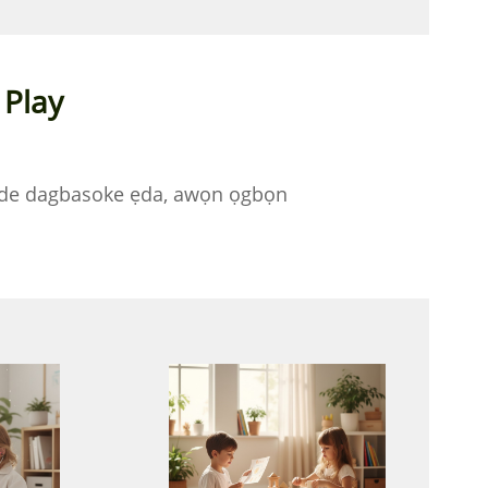
 Play
ọmọde dagbasoke ẹda, awọn ọgbọn