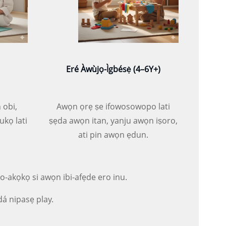
Eré Àwùjọ-Ìgbésẹ̀ (4–6Y+)
 obi,
Awọn ọrẹ ṣe ifowosowopo lati
ukọ lati
ṣẹda awọn itan, yanju awọn iṣoro,
ati pin awọn ẹdun.
o-akọkọ si awọn ibi-afẹde ero inu.
núdá nipasẹ play.