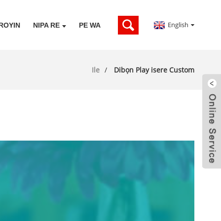
English
IROYIN
NIPA RE
PE WA
Ile
Dibọn Play isere Custom