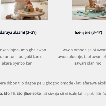
Idaraya alaami (2–3Y)
Iṣe-iṣere (3–4Y)
nkan lojoojumọ gba awọn
Awọn ọmọde ṣe bi awọn
ọ tuntun - bulọọki kan di
awọn olounjẹ, tabi awọn ol
akara oyinbo kan!
ṣawari idanimọ.
sere dibọn ti o dagba pẹlu gbogbo ọmọde - lati afarawe akok
a, Eto Tii, Eto Ṣiṣe-soke
, ati siwaju sii ni isalẹ lati sipaki àti