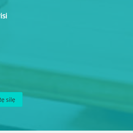
isi
ẹ silẹ