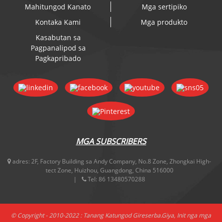
Mahitungod Kanato
Mga sertipiko
Kontaka Kami
Mga produkto
Kasabutan sa
Pagpanalipod sa
Pagkapribado
MGA SUBSCRIBERS
adres:
2F, Factory Building sa Andy Company, No.8 Zone, Zhongkai High-
tect Zone, Huizhou, Guangdong, China 516000
Tel:
86 13480570288
© Copyright - 2010-2022 : Tanang Katungod Gireserba.
Giya
,
Init nga mga