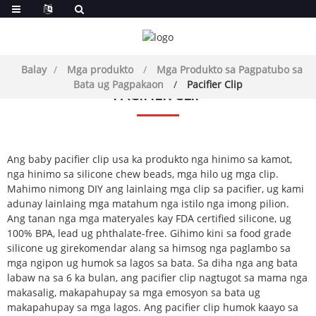
Balay
Mga produkto
Mga Produkto sa Pagpatubo sa
Bata ug Pagpakaon
Pacifier Clip
PACIFIER CLIP
Ang baby pacifier clip usa ka produkto nga hinimo sa kamot,
nga hinimo sa silicone chew beads, mga hilo ug mga clip.
Mahimo nimong DIY ang lainlaing mga clip sa pacifier, ug kami
adunay lainlaing mga matahum nga istilo nga imong pilion.
Ang tanan nga mga materyales kay FDA certified silicone, ug
100% BPA, lead ug phthalate-free. Gihimo kini sa food grade
silicone ug girekomendar alang sa himsog nga paglambo sa
mga ngipon ug humok sa lagos sa bata. Sa diha nga ang bata
labaw na sa 6 ka bulan, ang pacifier clip nagtugot sa mama nga
makasalig, makapahupay sa mga emosyon sa bata ug
makapahupay sa mga lagos. Ang pacifier clip humok kaayo sa