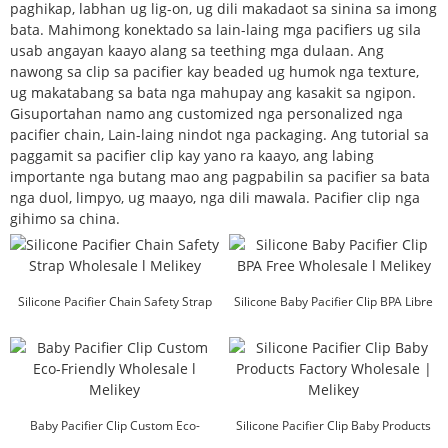
paghikap, labhan ug lig-on, ug dili makadaot sa sinina sa imong
bata. Mahimong konektado sa lain-laing mga pacifiers ug sila
usab angayan kaayo alang sa teething mga dulaan. Ang
nawong sa clip sa pacifier kay beaded ug humok nga texture,
ug makatabang sa bata nga mahupay ang kasakit sa ngipon.
Gisuportahan namo ang customized nga personalized nga
pacifier chain, Lain-laing nindot nga packaging. Ang tutorial sa
paggamit sa pacifier clip kay yano ra kaayo, ang labing
importante nga butang mao ang pagpabilin sa pacifier sa bata
nga duol, limpyo, ug maayo, nga dili mawala. Pacifier clip nga
gihimo sa china.
Silicone Pacifier Chain Safety Strap
Silicone Baby Pacifier Clip BPA Libre
Wholesale ...
nga Wholesale ...
Baby Pacifier Clip Custom Eco-
Silicone Pacifier Clip Baby Products
Friendly Wholesal...
Factory Wh...