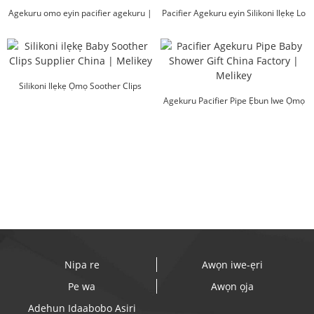
Agekuru omo eyin pacifier agekuru |
Pacifier Agekuru eyin Silikoni Ilẹkẹ Lo
Melikey
ri ...
Silikoni Ilẹkẹ Ọmọ Soother Clips
Olupese Chin...
Agekuru Pacifier Pipe Ẹbun Iwe Ọmọ
China Fa...
Nipa re
Awọn iwe-ẹri
Pe wa
Awọn ọja
Adehun Idaabobo Asiri