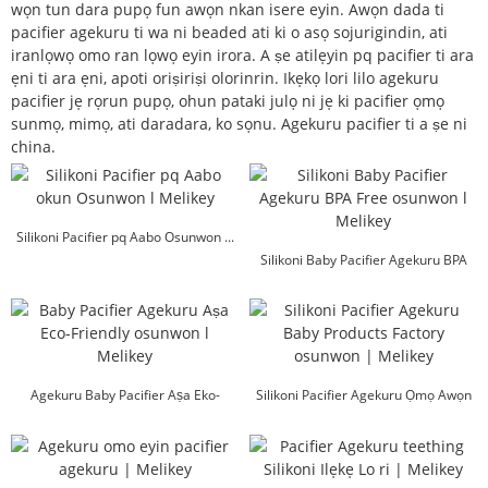
wọn tun dara pupọ fun awọn nkan isere eyin. Awọn dada ti
pacifier agekuru ti wa ni beaded ati ki o asọ sojurigindin, ati
iranlọwọ omo ran lọwọ eyin irora. A ṣe atilẹyin pq pacifier ti ara
ẹni ti ara ẹni, apoti oriṣiriṣi olorinrin. Ikẹkọ lori lilo agekuru
pacifier jẹ rọrun pupọ, ohun pataki julọ ni jẹ ki pacifier ọmọ
sunmọ, mimọ, ati daradara, ko sọnu. Agekuru pacifier ti a ṣe ni
china.
Silikoni Pacifier pq Aabo Osunwon ...
Silikoni Baby Pacifier Agekuru BPA
Osunwon Ọfẹ ...
Agekuru Baby Pacifier Aṣa Eko-
Silikoni Pacifier Agekuru Ọmọ Awọn
Friendly Osunwon...
ọja Factory Wh...