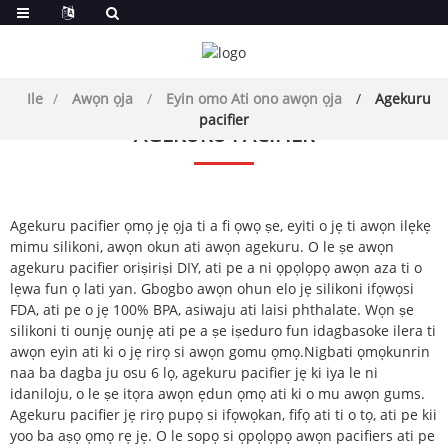
Ile
Awọn ọja
Eyin omo Ati ono awọn ọja
Agekuru
pacifier
AGEKURU PACIFIER
Agekuru pacifier ọmọ jẹ ọja ti a fi ọwọ ṣe, eyiti o jẹ ti awọn ilẹkẹ
mimu silikoni, awọn okun ati awọn agekuru. O le ṣe awọn
agekuru pacifier oriṣiriṣi DIY, ati pe a ni ọpọlọpọ awọn aza ti o
lẹwa fun ọ lati yan. Gbogbo awọn ohun elo jẹ silikoni ifọwọsi
FDA, ati pe o jẹ 100% BPA, asiwaju ati laisi phthalate. Wọn ṣe
silikoni ti ounjẹ ounjẹ ati pe a ṣe iṣeduro fun idagbasoke ilera ti
awọn eyin ati ki o jẹ rirọ si awọn gomu ọmọ.Nigbati ọmọkunrin
naa ba dagba ju osu 6 lọ, agekuru pacifier jẹ ki iya le ni
idaniloju, o le ṣe itọra awọn ẹdun ọmọ ati ki o mu awọn gums.
Agekuru pacifier jẹ rirọ pupọ si ifọwọkan, fifọ ati ti o tọ, ati pe kii
yoo ba aṣọ ọmọ rẹ jẹ. O le sopọ si ọpọlọpọ awọn pacifiers ati pe