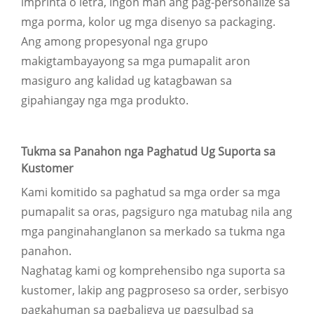
imprinta o letra, ingon man ang pag-personalize sa
mga porma, kolor ug mga disenyo sa packaging.
Ang among propesyonal nga grupo
makigtambayayong sa mga pumapalit aron
masiguro ang kalidad ug katagbawan sa
gipahiangay nga mga produkto.
Tukma sa Panahon nga Paghatud Ug Suporta sa
Kustomer
Kami komitido sa paghatud sa mga order sa mga
pumapalit sa oras, pagsiguro nga matubag nila ang
mga panginahanglanon sa merkado sa tukma nga
panahon.
Naghatag kami og komprehensibo nga suporta sa
kustomer, lakip ang pagproseso sa order, serbisyo
pagkahuman sa pagbaligya ug pagsulbad sa