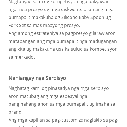
Nagtanyag kami og kompetisyon nga pakyawan
nga mga presyo ug mga diskwento aron ang mga
pumapalit makakuha og Silicone Baby Spoon ug
Fork Set sa mas maayong presyo.
Ang among estratehiya sa pagpresyo gilaraw aron
matabangan ang mga pumapalit nga madugangan
ang kita ug makakuha usa ka sulud sa kompetisyon
sa merkado.
Nahiangay nga Serbisyo
Naghatag kami og pinasadya nga mga serbisyo
aron matubag ang mga espesyal nga
panginahanglanon sa mga pumapalit ug imahe sa
brand.
Ang mga kapilian sa pag-customize naglakip sa pag-