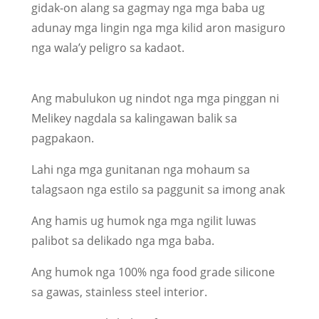
gidak-on alang sa gagmay nga mga baba ug
adunay mga lingin nga mga kilid aron masiguro
nga wala’y peligro sa kadaot.
Ang mabulukon ug nindot nga mga pinggan ni
Melikey nagdala sa kalingawan balik sa
pagpakaon.
Lahi nga mga gunitanan nga mohaum sa
talagsaon nga estilo sa paggunit sa imong anak
Ang hamis ug humok nga mga ngilit luwas
palibot sa delikado nga mga baba.
Ang humok nga 100% nga food grade silicone
sa gawas, stainless steel interior.