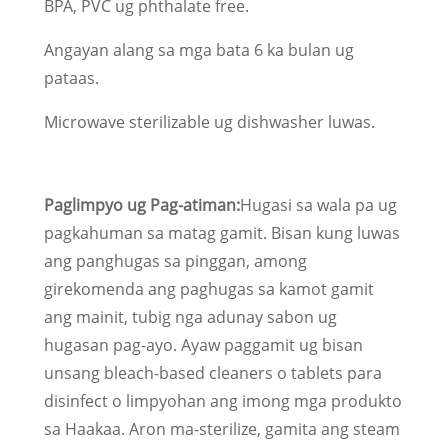
BPA, PVC ug phthalate free.
Angayan alang sa mga bata 6 ka bulan ug
pataas.
Microwave sterilizable ug dishwasher luwas.
Paglimpyo ug Pag-atiman:
Hugasi sa wala pa ug
pagkahuman sa matag gamit. Bisan kung luwas
ang panghugas sa pinggan, among
girekomenda ang paghugas sa kamot gamit
ang mainit, tubig nga adunay sabon ug
hugasan pag-ayo. Ayaw paggamit ug bisan
unsang bleach-based cleaners o tablets para
disinfect o limpyohan ang imong mga produkto
sa Haakaa. Aron ma-sterilize, gamita ang steam