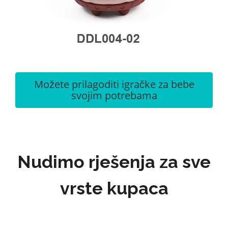
Možete prilagoditi igračke za bebe
svojim potrebama
Nudimo rješenja za sve
vrste kupaca