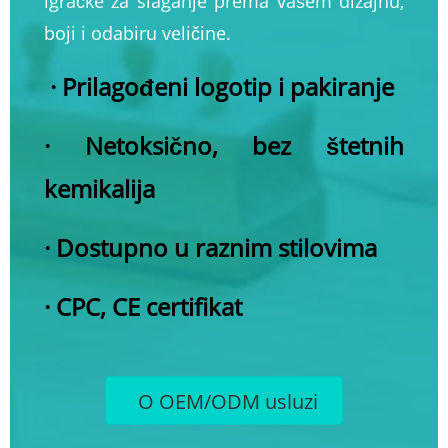
igračke za slaganje prema vašem dizajnu,
boji i odabiru veličine.
· Prilagođeni logotip i pakiranje
· Netoksično, bez štetnih
kemikalija
· Dostupno u raznim stilovima
· CPC, CE certifikat
O OEM/ODM usluzi