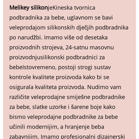
Melikey silikon
je
Kineska tvornica
podbradnika za bebe
, uglavnom se bavi
veleprodajom silikonskih dječjih podbradnika
po narudžbi. Imamo više od desetaka
proizvodnih strojeva, 24-satnu masovnu
proizvodnju
silikonski podbradnici za
bebe
Istovremeno, postoji strogi sustav
kontrole kvalitete proizvoda kako bi se
osigurala kvaliteta proizvoda. Nudimo vam
različite veleprodajne smiješne podbradnike
za bebe, slatke uzorke i šarene boje kako
bismo veleprodajne podbradnike za bebe
učinili modernijim, a hranjenje beba
zabavnijim. Imamo profesionalni dizajnerski