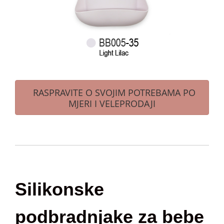
RASPRAVITE O SVOJIM POTREBAMA PO
MJERI I VELEPRODAJI
Silikonske
podbradnjake za bebe