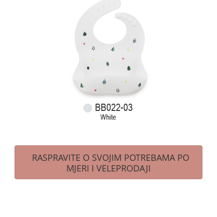
RASPRAVITE O SVOJIM POTREBAMA PO
MJERI I VELEPRODAJI