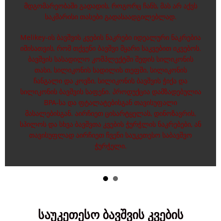
მდგომარეობაში გადადის, როგორც ჩანს, მას არ აქვს
საკმარისი თასები გადასაადგილებლად.
Melikey-ის ბავშვის კვების ნაკრები იდეალური ნაკრებია
იმისათვის, რომ თქვენი ბავშვი მყარი საკვებით იკვებოს.
ბავშვის სასადილო კომპლექტში შედის სილიკონის
თასი, სილიკონის სადილის თეფში, სილიკონის
ჩანგალი და კოვზი, სილიკონის ბავშვის ჭიქა და
სილიკონის ბავშვის საფენი. პროდუქცია დამზადებულია
BPA-სა და ფტალატებისგან თავისუფალი
მასალებისგან. აირჩიეთ ცისარტყელას, დინოზავრის,
სპილოს და სხვა ბავშვთა კვების ჭურჭლის ნაკრებები, ან
თავისუფლად აირჩიეთ ჩვენი საუკეთესო საბავშვო
ჭურჭელი.
საუკეთესო ბავშვის კვების