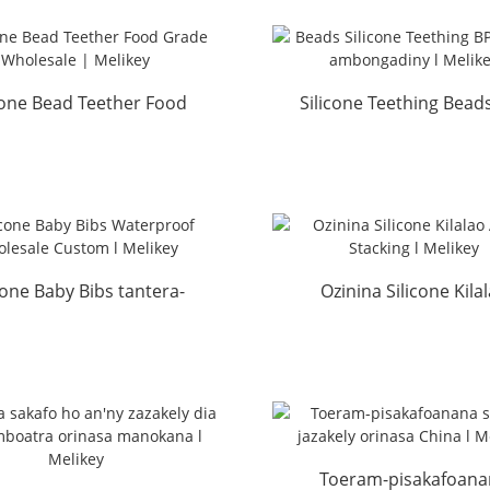
cone Bead Teether Food
Silicone Teething Bead
de Wholesale | Izaho...
maimaim-poana
ambongadiny l Me..
cone Baby Bibs tantera-
Ozinina Silicone Kila
o ambongadiny Custom
Avana Stacking l Meli
...
Toeram-pisakafoana