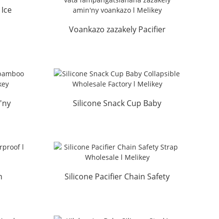
 Ice
adiny
Voankazo zazakely Pacifier
Silicone vata
fampangatsiahana
napetraka F...
'ny
Silicone Snack Cup Baby
na l
Collapsible Wholesale F...
m
Silicone Pacifier Chain Safety
ey
Strap Wholesale ...