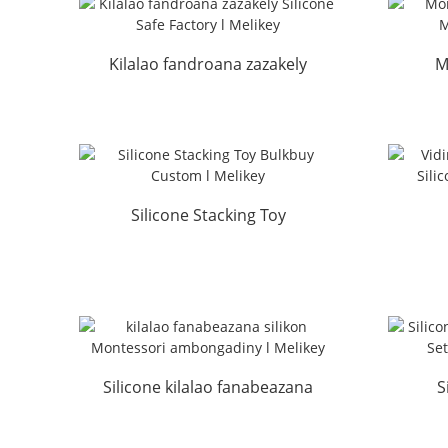
Kilalao fandroana zazakely
M
Silicone Safe Factory l
Silic
Melikey
Silicone Stacking Toy
Bulkbuy Custom l Melikey
ambo
Silicone kilalao fanabeazana
S
Montessori ambongadiny ...
Fee