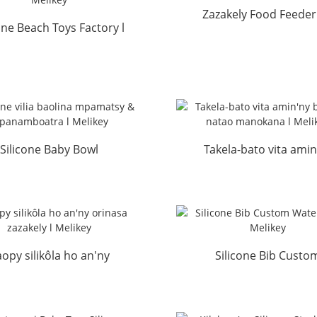
Zazakely Food Feeder
one Beach Toys Factory l
Cube Tray Set ambong
Melikey
l ...
Silicone Baby Bowl
Takela-bato vita amin
mpamatsy sy
bamboo natao manoka
mpanamboatra...
Melikey
opy silikôla ho an'ny
Silicone Bib Custo
nasa zazakely l Melikey
Waterproof l Melik