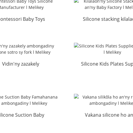
ontessori Baby Toys
Silicone stacking kilal
one Manufacturer l Me...
an'ny zazakely Factory l 
Vidin'ny zazakely
Silicone Kids Plates Sup
ngadiny Silicone sotro
Factory l Melikey
sy fork l Melikey
ilicone Suction Baby
Vakana silicone ho an
ding Set ambongadiny l
teething rojo ambong
M...
...