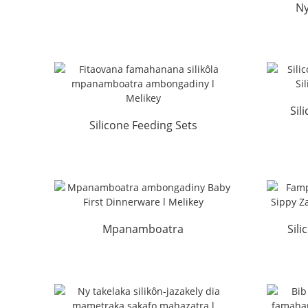
Ny
ho an'ny mpamatsy zazakely
zaz
l Melikey
Sil
Silicone Feeding Sets
Gr
Wholsale Manufacturer l M...
Mpanamboatra
Sil
ambongadiny Baby
Si
Dinnerware voalohany l ...