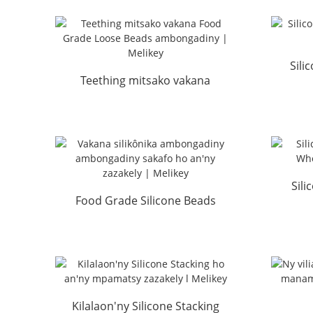
Sili
Teething mitsako vakana
Gra
Food Grade Loose Beads
Whol...
Sili
Food Grade Silicone Beads
dran
ambongadiny Chewable Be...
Kilalaon'ny Silicone Stacking