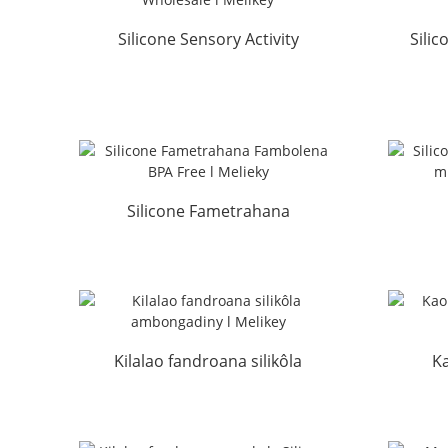
Silicone Sensory Activity
Silic
Borad Wholesale l Mel...
Silicone Fametrahana
Fambolena BPA Free l
Melieky
Kilalao fandroana silikôla
Ka
ambongadiny l Melikey
ori