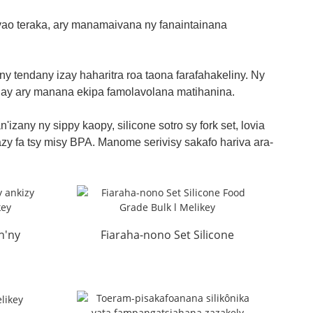
y vao teraka, ary manamaivana ny fanaintainana
y tendany izay haharitra roa taona farafahakeliny. Ny
ahay ary manana ekipa famolavolana matihanina.
any ny sippy kaopy, silicone sotro sy fork set, lovia
 azy fa tsy misy BPA. Manome serivisy sakafo hariva ara-
n'ny
Fiaraha-nono Set Silicone
m l
Food Grade Bulk l Melikey