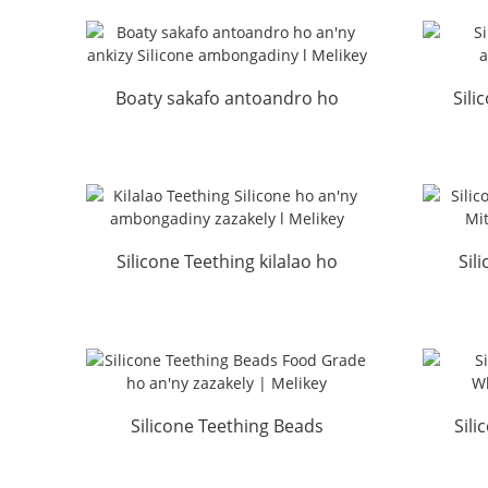
Boaty sakafo antoandro ho
Sili
an'ny ankizy Silicone
am
ambongadiny l Melikey
Silicone Teething kilalao ho
Sil
an'ny zazakely ambongadiny
Kil
l Me...
Silicone Teething Beads
Sil
Food Grade ho an'ny
Who
zazakely | ...