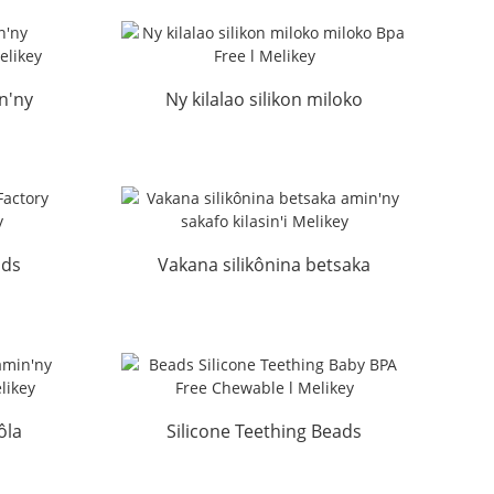
n'ny
Ny kilalao silikon miloko
y l
miloko Bpa Free l Melikey
ads
Vakana silikônina betsaka
 |
amin'ny sakafo kilasin'i
Melikey
ôla
Silicone Teething Beads
aka
zazakely BPA maimaim-
poana azo tsikombakomba