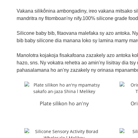
Vakana silikônina ambongadiny, ireo vakana mitsako sil
mandritra ny fitomboan'ny nify.100% silicone grade fo
Silicone baby bib, fitaovana malefaka sy azo antoka. N
bib baby silicone dia manana loko sy lamina mamy maro
Manolotra kojakoja fisakafoana zazakely azo antoka kok
hazo, sns. Ny vokatra rehetra ao amin'ny lisitray dia t
pahasalamana ho an'ny zazakely ny orinasa mpanamboa
Plate silikon ho an'ny
Or
mpamatsy sakafo zazakely
Baby
Shina l ...