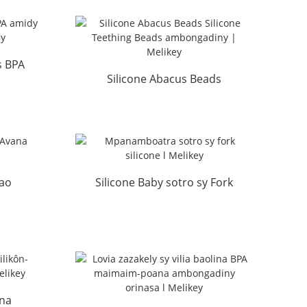
...
s BPA
Silicone Abacus Beads
Silicone Teething Beads W...
.
lao
Silicone Baby sotro sy Fork
key
Manufacturer l Mel...
na