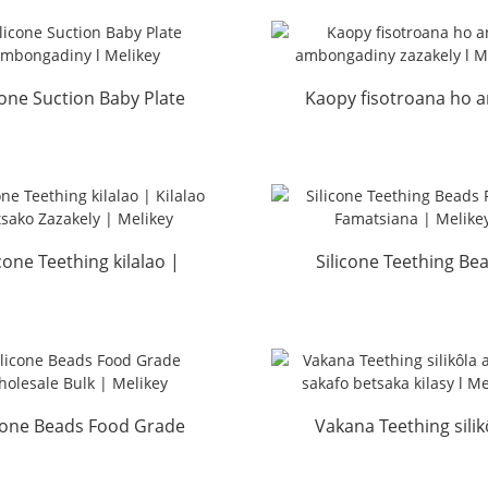
cone Suction Baby Plate
Kaopy fisotroana ho a
bongadiny l Melikey
ambongadiny zazakel
Melikey
icone Teething kilalao |
Silicone Teething Be
alao Mitsako Zazakely |
Factory Famatsiana
Melikey
Melikey
icone Beads Food Grade
Vakana Teething silik
lesale Bulk | Melikey
amin'ny sakafo bets
kilasy l Melikey