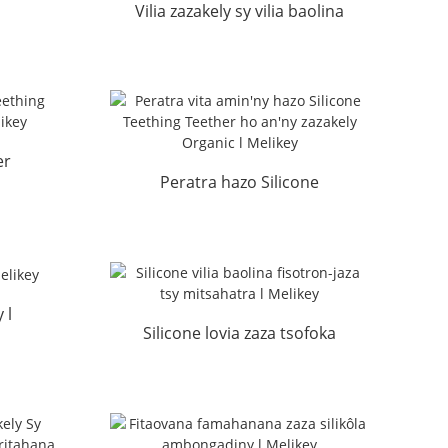
Vilia zazakely sy vilia baolina
asa
BPA maimaim-poana
ambongadiny Factor...
er
Peratra hazo Silicone
ai...
Teething Teether ho an'ny
zazakely ...
 l
Silicone lovia zaza tsofoka
famahanana tsy misy
fitetezana l M...