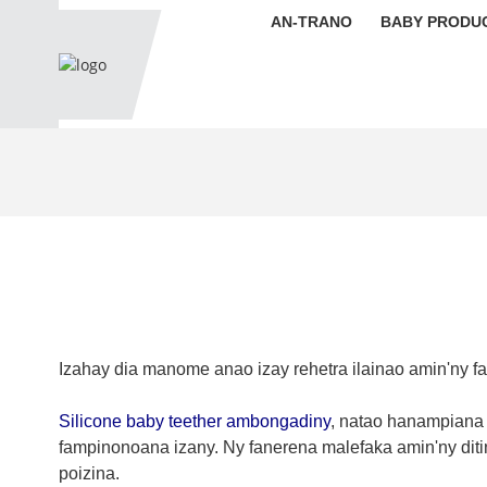
AN-TRANO
BABY PRODU
Izahay dia manome anao izay rehetra ilainao amin'ny f
Silicone baby teether ambongadiny
, natao hanampiana 
fampinonoana izany. Ny fanerena malefaka amin'ny ditin
poizina.