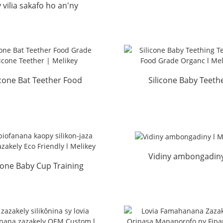
 vilia sakafo ho an'ny
silikôn-jazakely orin
akely dia manamboatra
China l Melikey
orinasa manokana...
icone Bat Teether Food
Silicone Baby Teeth
ade Silicone Teethe...
Teething Food Grade Org
Vidiny ambongadiny
icone Baby Cup Training
Melikey
ppy zazakely Eco Fri...