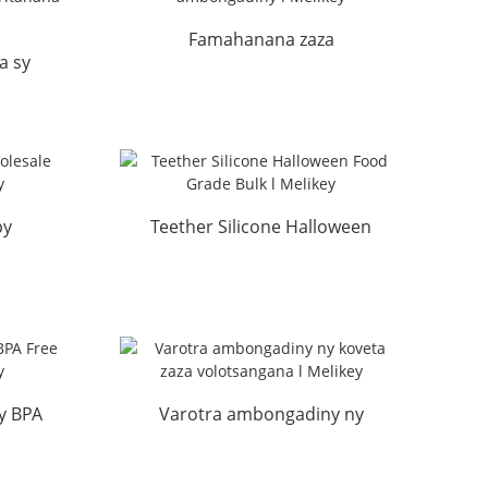
Famahanana zaza
a sy
ambongadiny kojakoja
an'ny
Silicone ...
by
Teether Silicone Halloween
 M...
Food Grade Bulk l Me...
ly BPA
Varotra ambongadiny ny
ikey
koveta zaza volotsangana l
Melikey