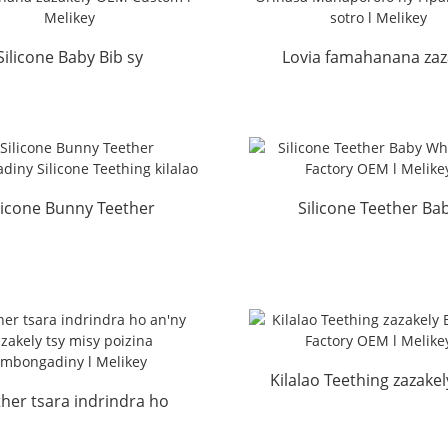
Silicone Baby Bib sy
Lovia famahanana zaz
hanana lovia kely OEM
sotro tsy misy firotsah
...
orinasa...
licone Bunny Teether
Silicone Teether Ba
ngadiny Silicone Nify...
Wholesale Factory OEM l
Kilalao Teething zazake
ther tsara indrindra ho
Free Factory OEM l Mel
'ny zazakely tsy misy