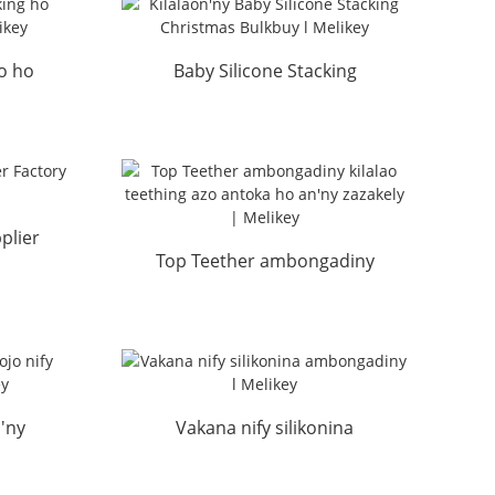
ao ho
Baby Silicone Stacking
Mel...
kilalao Krismasy Bulkbuy l ...
plier
Top Teether ambongadiny
azo antoka teething kilalao
ho an'ny Ba...
'ny
Vakana nify silikonina
adiny
ambongadiny l Melikey