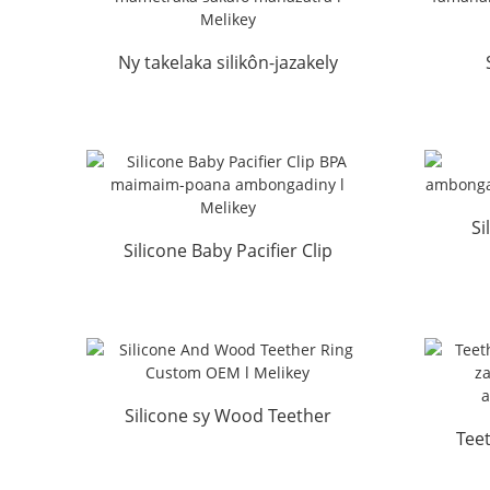
Ny takelaka silikôn-jazakely
dia mametraka sakafo
fama
mahazatra l Melikey
Si
Silicone Baby Pacifier Clip
ambo
BPA maimaim-poana
ambongadiny ...
Silicone sy Wood Teether
Tee
Ring Custom OEM l Mel...
an