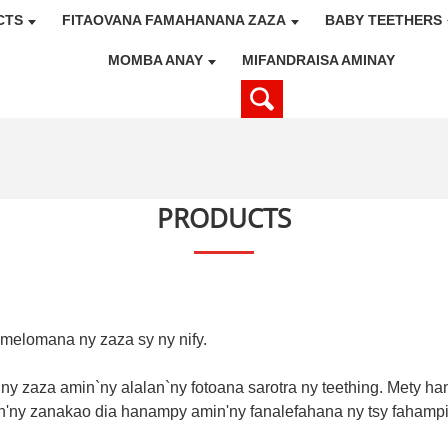
CTS
FITAOVANA FAMAHANANA ZAZA
BABY TEETHERS
MOMBA ANAY
MIFANDRAISA AMINAY
PRODUCTS
amelomana ny zaza sy ny nify.
ny zaza amin`ny alalan`ny fotoana sarotra ny teething. Mety ha
'ny zanakao dia hanampy amin'ny fanalefahana ny tsy fahampian