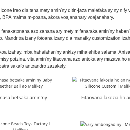
icone ireo dia tena mety amin'ny ditin-jaza malefaka sy ny nif
od, BPA maimaim-poana, akora voajanahary voajanahary.
y fanakatonana azo zahana ary mety mifanaraka amin'ny haben'n
. Mandritra izany fotoana izany dia manaiky customization iz
oa izahay, mba hahafahan'ny ankizy mihalehibe salama. Anisan'iz
sy misy poizina, vita amin'ny fitaovana azo antoka ary mazava ho
tra sakafo antoandro zazakely.
inasa betsaka amin'ny
Fitaovana lakozia ho a
 Teether Ball ao Melikey
ankizy Silicone Custo
Melikey