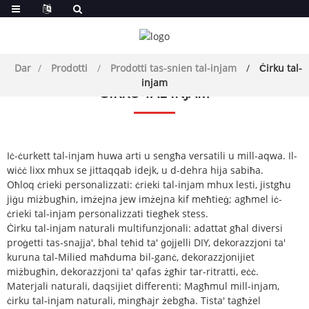
Dar
Prodotti
Prodotti tas-snien tal-injam
Ċirku tal-
injam
ĊIRKU TAL-INJAM
Iċ-ċurkett tal-injam huwa arti u sengħa versatili u mill-aqwa. Il-
wiċċ lixx mhux se jittaqqab idejk, u d-dehra hija sabiħa.
Oħloq ċrieki personalizzati: ċrieki tal-injam mhux lesti, jistgħu
jiġu miżbugħin, imżejna jew imżejna kif meħtieġ; agħmel iċ-
ċrieki tal-injam personalizzati tiegħek stess.
Ċirku tal-injam naturali multifunzjonali: adattat għal diversi
proġetti tas-snajja', bħal teħid ta' ġojjelli DIY, dekorazzjoni ta'
kuruna tal-Milied maħduma bil-ganċ, dekorazzjonijiet
miżbugħin, dekorazzjoni ta' qafas żgħir tar-ritratti, eċċ.
Materjali naturali, daqsijiet differenti: Magħmul mill-injam,
ċirku tal-injam naturali, mingħajr żebgħa. Tista' tagħżel