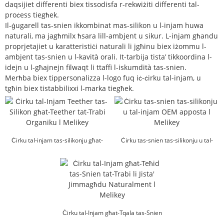
daqsijiet differenti biex tissodisfa r-rekwiżiti differenti tal-
proċess tiegħek.
Il-ġugarell tas-snien ikkombinat mas-silikon u l-injam huwa
naturali, ma jagħmilx ħsara lill-ambjent u sikur. L-injam għandu
proprjetajiet u karatteristiċi naturali li jgħinu biex iżommu l-
ambjent tas-snien u l-kavità orali. It-tarbija tista’ tikkoordina l-
idejn u l-għajnejn filwaqt li ttaffi l-iskumdità tas-snien.
Merħba biex tippersonalizza l-logo fuq iċ-ċirku tal-injam, u
tgħin biex tistabbilixxi l-marka tiegħek.
Ċirku tal-injam tas-silikonju għat-
Ċirku tas-snien tas-silikonju u tal-
teething tat-trabi...
injam OEM apposta l Mel...
Ċirku tal-Injam għat-Tqala tas-Snien
tat-Trabi Fattur Naturali li Jistgħu