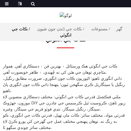
گھر
مصنوعات
ڪاٺ جي ڏندن جون شيون
ڪاٺ جي
انگوٽي
ڪاٺ جي انگوٽي
ڪاٺ جي انگوٽي هڪ ورسٽائل ۽ بهترين فن ۽ دستڪاري آهي. هموار
مٿاڇري توهان جي هٿن کي نه ڇُهندي، ۽ ظاهر خوبصورت آهي.
ذاتي انگوزي ٺاهيو: اڻپوريون ڪاٺ جون انگوزي، ضرورت مطابق رنگيل،
رنگيل يا سينگاريل ڪري سگهجن ٿيون؛ پنهنجا ذاتي ڪاٺ جون انگوزي پاڻ
ٺاهيو.
ملٽي فنڪشنل قدرتي ڪاٺ جي انگوٽي: مختلف دستڪاري منصوبن لاءِ
موزون، جهڙوڪ DIY زيور ٺاهڻ، ڪروسيٽ ٿيل ڪرسمس جي چادرن جي
سينگار، رنگيل سينگار، ننڍي فوٽو فريم جي سينگار، وغيره.
قدرتي مواد، مختلف سائز: ڪاٺ مان ٺهيل، قدرتي ڪاٺ جي انگوزي، ڪو
به رنگ نه. توهان پنهنجي مختلف عمل جي گهرجن کي پورو ڪرڻ لاءِ
مختلف سائز چونڊي سگهو ٿا.