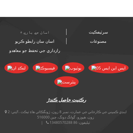
سرٽيفڪيٽ
اسان جي باري ۾
مصنوعات
اسان سان رابطو ڪريو
رازداري جي تحفظ جو معاهدو
رڪنيت حاصل ڪندڙ
پتي:
2F، اينڊي ڪمپني جي ڪارخاني جي عمارت، نمبر 8 زون، ژونگڪائي هاءِ ٽيڪٽ
زون، هيوزو، گوانگ ڊونگ، چين 516000
ٽيليفون:
86 13480570288