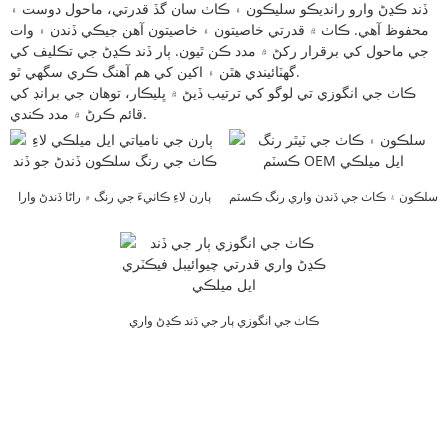
ڏند ڪڍڻ وارو رانديڪو سليڪون ۽ ڪاٺ سان گڏ قدرتي، ماحول دوست ۽
محفوظ آهي. ڪاٺ ۾ قدرتي خاصيتون ۽ خاصيتون آهن جيڪي ڏندن ۽ وات
جي ماحول کي برقرار رکڻ ۾ مدد ڪن ٿيون. ٻار ڏند ڪڍڻ جي تڪليف کي
گهٽائيندي هٿن ۽ اکين کي هم آهنگ ڪري سگهي ٿو.
ڪاٺ جي انگوزي تي لوگو کي ترتيب ڏيڻ ۾ ڀليڪار، توهان جي برانڊ کي
قائم ڪرڻ ۾ مدد ڪندي.
سلڪون ۽ ڪاٺ جي ڏندن واري رنگ ڪسٽم
ٻارن لاءِ ڪاٺيءَ جي رنگ ۾ راڻا ڏندڻ وارا
OEM l ميل...
ڏند ...
ڪاٺ جي انگوزي ٻار جي ڏند ڪڍڻ واري
قدرتي چبائڻ واري عنصر...