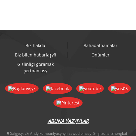
Biz hakda
Şahadatnamalar
Biz bilen habarlaşyň
Önümler
Gizlinligi goramak
şertnamasy
ABUNA ÝAZYJYLAR
Salgysy:
2F, Andy kompaniýasynyň zawod binasy, 8-nji zona, Zhongkai