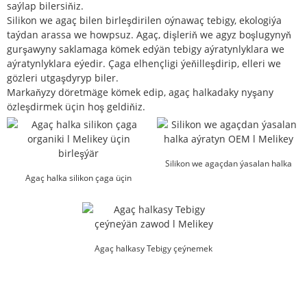
saýlap bilersiňiz.
Silikon we agaç bilen birleşdirilen oýnawaç tebigy, ekologiýa
taýdan arassa we howpsuz. Agaç, dişleriň we agyz boşlugynyň
gurşawyny saklamaga kömek edýän tebigy aýratynlyklara we
aýratynlyklara eýedir. Çaga elhençligi ýeňilleşdirip, elleri we
gözleri utgaşdyryp biler.
Markaňyzy döretmäge kömek edip, agaç halkadaky nyşany
özleşdirmek üçin hoş geldiňiz.
Silikon we agaçdan ýasalan halka
Agaç halka silikon çaga üçin
aýratyn OEM l Mel ...
birleşdiriji ...
Agaç halkasy Tebigy çeýnemek
faktory ...