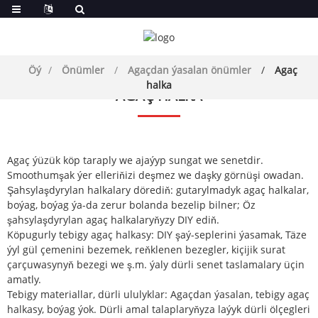
Öý
Önümler
Agaçdan ýasalan önümler
Agaç
halka
AGAÇ HALKA
Agaç ýüzük köp taraply we ajaýyp sungat we senetdir.
Smoothumşak ýer elleriňizi deşmez we daşky görnüşi owadan.
Şahsylaşdyrylan halkalary dörediň: gutarylmadyk agaç halkalar,
boýag, boýag ýa-da zerur bolanda bezelip bilner; Öz
şahsylaşdyrylan agaç halkalaryňyzy DIY ediň.
Köpugurly tebigy agaç halkasy: DIY şaý-seplerini ýasamak, Täze
ýyl gül çemenini bezemek, reňklenen bezegler, kiçijik surat
çarçuwasynyň bezegi we ş.m. ýaly dürli senet taslamalary üçin
amatly.
Tebigy materiallar, dürli ululyklar: Agaçdan ýasalan, tebigy agaç
halkasy, boýag ýok. Dürli amal talaplaryňyza laýyk dürli ölçegleri