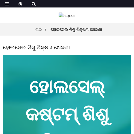
ଘର
ହୋଲସେଲ ଶିଶୁ ଶିକ୍ଷଣ ଖେଳଣା
ହୋଲସେଲ ଶିଶୁ ଶିକ୍ଷଣ ଖେଳଣା
ହୋଲସେଲ୍
କଷ୍ଟମ୍ ଶିଶୁ