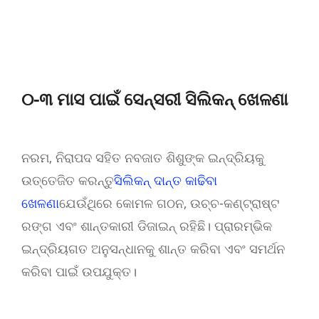
୦-୩ ମାସ ପାଇଁ ସେନ୍ସରୀ ସିଲିକନ୍ ଖେଳଣା
ନରମ, ନିରାପଦ ସହିତ ନବଜାତ ଶିଶୁଙ୍କ ଇନ୍ଦ୍ରିୟକୁ
ଉତ୍ତେଜିତ କରନ୍ତୁ
ସିଲିକନ୍ ଦାନ୍ତ କାଢିବା
ଖେଳଣା
ଯେଉଁଥିରେ କୋମଳ ଗଠନ, ଉଚ୍ଚ-କଣ୍ଟ୍ରାଷ୍ଟ
ରଙ୍ଗ ଏବଂ ଶାନ୍ତକାରୀ ଡିଜାଇନ୍ ରହିଛି। ପ୍ରାରମ୍ଭିକ
ଇନ୍ଦ୍ରିୟଗତ ଅନୁସନ୍ଧାନକୁ ଶାନ୍ତ କରିବା ଏବଂ ସମର୍ଥନ
କରିବା ପାଇଁ ଉପଯୁକ୍ତ।