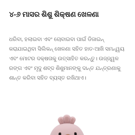
୪-୬ ମାସର ଶିଶୁ ଶିକ୍ଷଣ ଖେଳଣା
ଧରିବା, ହଲାଇବା ଏବଂ ଚୋବାଇବା ପାଇଁ ଡିଜାଇନ୍
କରାଯାଇଥିବା ସିଲିକନ୍ ଖେଳଣା ସହିତ ହାତ-ଆଖି ସମନ୍ୱୟ
ଏବଂ ମୋଟର ଦକ୍ଷତାକୁ ଉତ୍ସାହିତ କରନ୍ତୁ। ଉଜ୍ଜ୍ୱଳ
ରଙ୍ଗ ଏବଂ ମୃଦୁ ଶବ୍ଦ ଶିଶୁମାନଙ୍କୁ ଦାନ୍ତ ଯନ୍ତ୍ରଣାକୁ
ଶାନ୍ତ କରିବା ସହିତ ବ୍ୟସ୍ତ ରଖିଥାଏ।