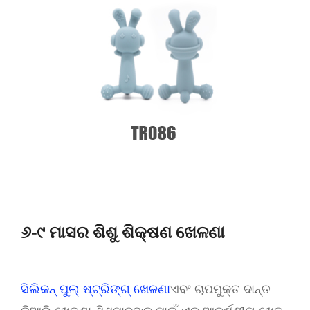
୬-୯ ମାସର ଶିଶୁ ଶିକ୍ଷଣ ଖେଳଣା
ସିଲିକନ୍ ପୁଲ୍ ଷ୍ଟ୍ରିଙ୍ଗ୍ ଖେଳଣା
ଏବଂ ଚାପମୁକ୍ତ ଦାନ୍ତ