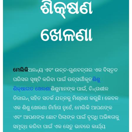
ଶିକ୍ଷଣ
ଖେଳଣା
ମେଲିକି
ଅନନ୍ୟ ଏବଂ ଉଚ୍ଚ-ଗୁଣବତ୍ତାର ଏକ ବିସ୍ତୃତ
ପରିସର ସୃଷ୍ଟି କରିବା ପାଇଁ ଉତ୍ସର୍ଗୀକୃତ
ଶିଶୁ
ଶିକ୍ଷାଗତ ଖେଳଣା
ଶିଶୁମାନଙ୍କ ପାଇଁ, ଚିନ୍ତାଶୀଳ
ଡିଜାଇନ୍ ସହିତ ସତର୍କ ଯତ୍ନକୁ ମିଶ୍ରଣ କରୁଛି। କେବଳ
ଏକ ଶିଶୁ ଖେଳଣା ନିର୍ମାତା ନୁହେଁ, ମେଲିକି ଆପଣଙ୍କ
ଏବଂ ଆପଣଙ୍କ ଛୋଟ ପିଲାଙ୍କ ପାଇଁ ବୃଦ୍ଧି ଅଭିଜ୍ଞତାକୁ
ସମୃଦ୍ଧ କରିବା ପାଇଁ ଏକ ସେତୁ ଭାବରେ କାର୍ଯ୍ୟ