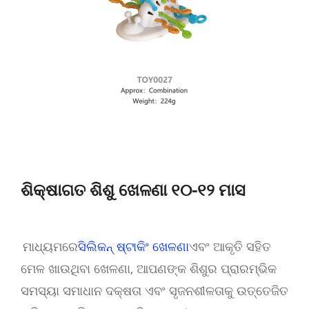
ଶିକ୍ଷାଗତ ଶିଶୁ ଖେଳଣା ୧୦-୧୨ ମାସ
ମାଧ୍ୟମରେ
ସିଲିକନ୍ ଷ୍ଟାକିଂ ଖେଳଣା
ଏବଂ ଆକୃତି ସହିତ
ମେଳ ଖାଉଥିବା ଖେଳଣା, ଆପଣଙ୍କ ଶିଶୁର ପ୍ରାରମ୍ଭିକ
ସମସ୍ୟା ସମାଧାନ ଦକ୍ଷତା ଏବଂ ସୃଜନଶୀଳତାକୁ ଉତ୍ତେଜିତ