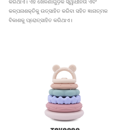
କରିଥାଏ। ଏହି ଖେଳଣାଗୁଡ଼ିକ ସ୍ୱାଧୀନତା ଏବଂ
କଳ୍ପନାଶକ୍ତିକୁ ଉତ୍ସାହିତ କରିବା ସହିତ ଜ୍ଞାନାତ୍ମକ
ବିକାଶକୁ ପ୍ରୋତ୍ସାହିତ କରିଥାଏ।