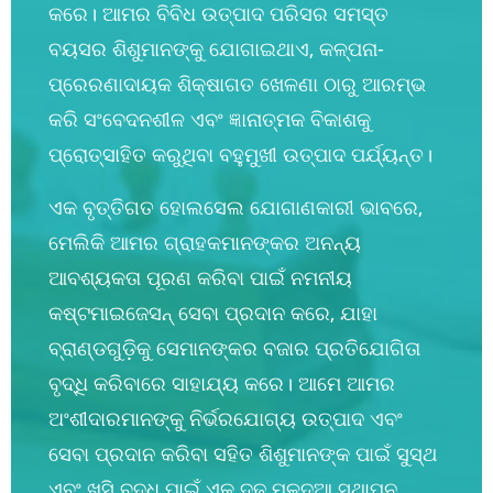
କରେ। ଆମର ବିବିଧ ଉତ୍ପାଦ ପରିସର ସମସ୍ତ
ବୟସର ଶିଶୁମାନଙ୍କୁ ଯୋଗାଇଥାଏ, କଳ୍ପନା-
ପ୍ରେରଣାଦାୟକ ଶିକ୍ଷାଗତ ଖେଳଣା ଠାରୁ ଆରମ୍ଭ
କରି ସଂବେଦନଶୀଳ ଏବଂ ଜ୍ଞାନାତ୍ମକ ବିକାଶକୁ
ପ୍ରୋତ୍ସାହିତ କରୁଥିବା ବହୁମୁଖୀ ଉତ୍ପାଦ ପର୍ଯ୍ୟନ୍ତ।
ଏକ ବୃତ୍ତିଗତ ହୋଲସେଲ ଯୋଗାଣକାରୀ ଭାବରେ,
ମେଲିକି ଆମର ଗ୍ରାହକମାନଙ୍କର ଅନନ୍ୟ
ଆବଶ୍ୟକତା ପୂରଣ କରିବା ପାଇଁ ନମନୀୟ
କଷ୍ଟମାଇଜେସନ୍ ସେବା ପ୍ରଦାନ କରେ, ଯାହା
ବ୍ରାଣ୍ଡଗୁଡ଼ିକୁ ସେମାନଙ୍କର ବଜାର ପ୍ରତିଯୋଗିତା
ବୃଦ୍ଧି କରିବାରେ ସାହାଯ୍ୟ କରେ। ଆମେ ଆମର
ଅଂଶୀଦାରମାନଙ୍କୁ ନିର୍ଭରଯୋଗ୍ୟ ଉତ୍ପାଦ ଏବଂ
ସେବା ପ୍ରଦାନ କରିବା ସହିତ ଶିଶୁମାନଙ୍କ ପାଇଁ ସୁସ୍ଥ
ଏବଂ ଖୁସି ବୃଦ୍ଧି ପାଇଁ ଏକ ଦୃଢ଼ ମୂଳଦୁଆ ସ୍ଥାପନ