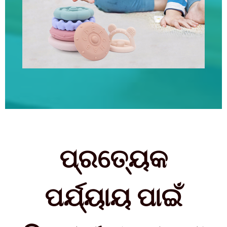
ପ୍ରତ୍ୟେକ
ପର୍ଯ୍ୟାୟ ପାଇଁ