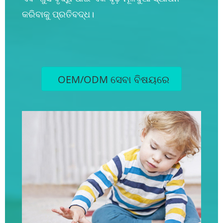
କରିବାକୁ ପ୍ରତିବଦ୍ଧ।
OEM/ODM ସେବା ବିଷୟରେ