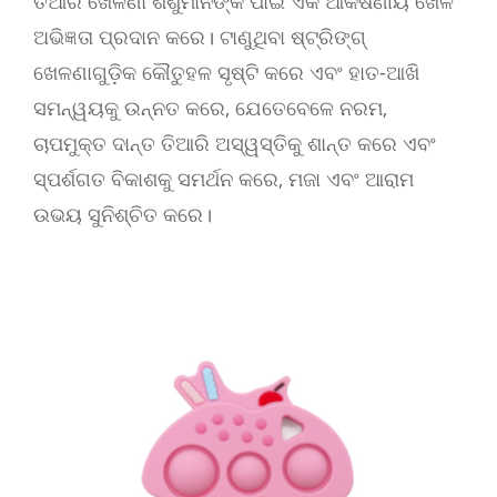
ତିଆରି ଖେଳଣା ଶିଶୁମାନଙ୍କ ପାଇଁ ଏକ ଆକର୍ଷଣୀୟ ଖେଳ
ଅଭିଜ୍ଞତା ପ୍ରଦାନ କରେ। ଟାଣୁଥିବା ଷ୍ଟ୍ରିଙ୍ଗ୍
ଖେଳଣାଗୁଡ଼ିକ କୌତୁହଳ ସୃଷ୍ଟି କରେ ଏବଂ ହାତ-ଆଖି
ସମନ୍ୱୟକୁ ଉନ୍ନତ କରେ, ଯେତେବେଳେ ନରମ,
ଚାପମୁକ୍ତ ଦାନ୍ତ ତିଆରି ଅସ୍ୱସ୍ତିକୁ ଶାନ୍ତ କରେ ଏବଂ
ସ୍ପର୍ଶଗତ ବିକାଶକୁ ସମର୍ଥନ କରେ, ମଜା ଏବଂ ଆରାମ
ଉଭୟ ସୁନିଶ୍ଚିତ କରେ।