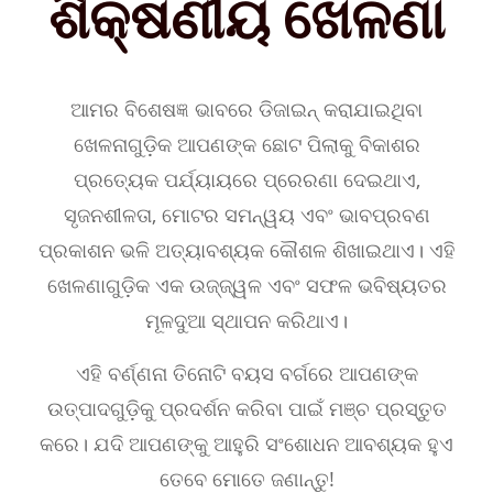
ଶିକ୍ଷଣୀୟ ଖେଳଣା
ଆମର ବିଶେଷଜ୍ଞ ଭାବରେ ଡିଜାଇନ୍ କରାଯାଇଥିବା
ଖେଳନାଗୁଡ଼ିକ ଆପଣଙ୍କ ଛୋଟ ପିଲାକୁ ବିକାଶର
ପ୍ରତ୍ୟେକ ପର୍ଯ୍ୟାୟରେ ପ୍ରେରଣା ଦେଇଥାଏ,
ସୃଜନଶୀଳତା, ମୋଟର ସମନ୍ୱୟ ଏବଂ ଭାବପ୍ରବଣ
ପ୍ରକାଶନ ଭଳି ଅତ୍ୟାବଶ୍ୟକ କୌଶଳ ଶିଖାଇଥାଏ। ଏହି
ଖେଳଣାଗୁଡ଼ିକ ଏକ ଉଜ୍ଜ୍ୱଳ ଏବଂ ସଫଳ ଭବିଷ୍ୟତର
ମୂଳଦୁଆ ସ୍ଥାପନ କରିଥାଏ।
ଏହି ବର୍ଣ୍ଣନା ତିନୋଟି ବୟସ ବର୍ଗରେ ଆପଣଙ୍କ
ଉତ୍ପାଦଗୁଡ଼ିକୁ ପ୍ରଦର୍ଶନ କରିବା ପାଇଁ ମଞ୍ଚ ପ୍ରସ୍ତୁତ
କରେ। ଯଦି ଆପଣଙ୍କୁ ଆହୁରି ସଂଶୋଧନ ଆବଶ୍ୟକ ହୁଏ
ତେବେ ମୋତେ ଜଣାନ୍ତୁ!