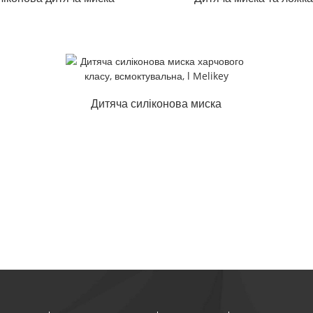
для годування
годування, що захищ
всмоктуванням без
від розливання...
розливу...
Дитяча силіконова миска
харчового класу,
всмоктувальна, л М...