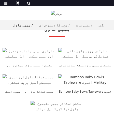
گھر
مصنوعات
بچے کا دسترخوان
بیبی باؤل
بیبی باؤل
سلیکون بیبی باؤل سکشن فیڈنگ کوئی
سلیکون بیبی باؤلز سپلائرز اور
اسپل ایل ایم...
مینوفیکچررز...
Bamboo Baby Bowls Tableware تھوک
بیبی فیڈنگ باؤل اور اسپون اسپل
l Melikey
پروف فیکٹری...