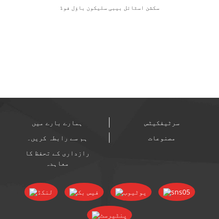
سکشن اسٹائل بیبی سلیکون باؤل فوڈ
گریڈ ایل ایم...
سرٹیفکیٹس
ہمارے بارے میں
مصنوعات
ہم سے رابطہ کریں۔
رازداری کے تحفظ کا
معاہدہ